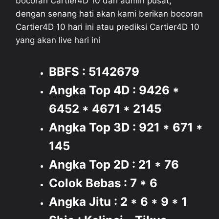
bocoran Cartier4D 10 dari admin pusat,
dengan senang hati akan kami berikan bocoran
Cartier4D 10 hari ini atau prediksi Cartier4D 10
yang akan live hari ini
BBFS : 5142679
Angka Top 4D : 9426 *
6452
*
4671
* 2145
Angka Top 3D :
921
* 671
*
145
Angka Top 2D :
21
* 76
Colok Bebas : 7 * 6
Angka Jitu : 2 * 6 * 9 * 1