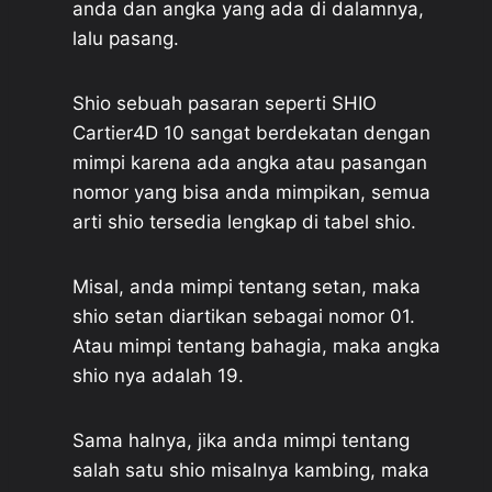
anda dan angka yang ada di dalamnya,
lalu pasang.
Shio sebuah pasaran seperti SHIO
Cartier4D 10 sangat berdekatan dengan
mimpi karena ada angka atau pasangan
nomor yang bisa anda mimpikan, semua
arti shio tersedia lengkap di tabel shio.
Misal, anda mimpi tentang setan, maka
shio setan diartikan sebagai nomor 01.
Atau mimpi tentang bahagia, maka angka
shio nya adalah 19.
Sama halnya, jika anda mimpi tentang
salah satu shio misalnya kambing, maka