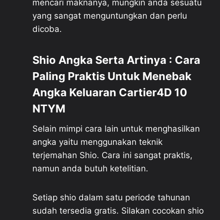
mencari maknanya, mungkin anda sesuatu
yang sangat menguntungkan dan perlu
dicoba.
Shio Angka Serta Artinya : Cara
Paling Praktis Untuk Menebak
Angka Keluaran Cartier4D 10
NTYM
Selain mimpi cara lain untuk menghasilkan
angka yaitu menggunakan teknik
terjemahan Shio. Cara ini sangat praktis,
namun anda butuh ketelitian.
Setiap shio dalam satu periode tahunan
sudah tersedia gratis. Silakan cocokan shio