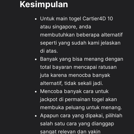
Kesimpulan
Untuk main togel Cartier4D 10
atau singapore, anda
membutuhkan beberapa alternatif
seperti yang sudah kami jelaskan
di atas.
Banyak yang bisa menang dengan
total bayaran mencapai ratusan
juta karena menocba banyak
alternatif, tidak sekali jadi.
Mencoba banyak cara untuk
jackpot di permainan togel akan
membuka peluang untuk menang.
Apapun cara yang dipakai, pilihlah
salah satu cara yang dianggap
sangat relevan dan yakin