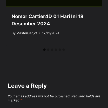
Nomor Cartier4D 01 Hari Ini 18
Desember 2024
By
MasterGenjot
17/12/2024
Leave a Reply
Your email address will not be published.
Required fields are
marked
*