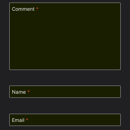
Comment
*
Name
*
Email
*