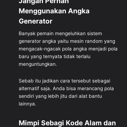
Jangan Pernah
Menggunakan Angka
Generator
Banyak pemain mengeluhkan sistem
generator angka yaitu mesin random yang
mengacak-ngacak pola angka menjadi pola
baru yang ternyata tidak terlalu
menguntungkan.
Sebab itu jadikan cara tersebut sebagai
alternatif saja. Anda bisa merancang pola
sendiri yang lebih jitu dari alat bantu
lainnya.
Mimpi Sebagi Kode Alam dan