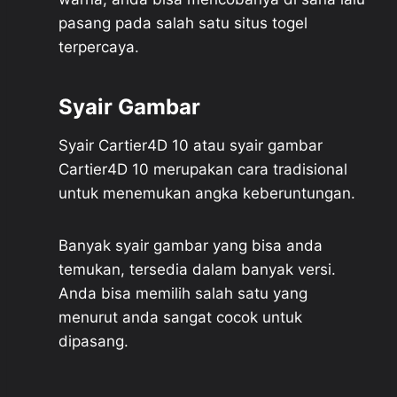
pasang pada salah satu situs togel
terpercaya.
Syair Gambar
Syair Cartier4D 10 atau syair gambar
Cartier4D 10 merupakan cara tradisional
untuk menemukan angka keberuntungan.
Banyak syair gambar yang bisa anda
temukan, tersedia dalam banyak versi.
Anda bisa memilih salah satu yang
menurut anda sangat cocok untuk
dipasang.