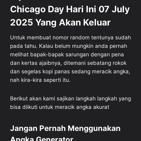
Chicago Day Hari Ini 07 July
2025 Yang Akan Keluar
Untuk membuat nomor random tentunya sudah
pada tahu. Kalau belum mungkin anda pernah
melihat bapak-bapak sarungan dengan pena
dan kertas ajaibnya, ditemani sebatang rokok
dan segelas kopi panas sedang meracik angka,
nah kira-kira seperti itu.
Berikut akan kami sajikan langkah langkah yang
bisa diikuti untuk meracik angka akurat
Jangan Pernah Menggunakan
Angka Generator