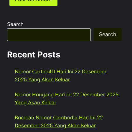
Search
Search
Recent Posts
Nomor Cartier4D Hari Ini 22 Desember
2025 Yang Akan Keluar
Nomor Hougang Hari Ini 22 Desember 2025
Yang Akan Keluar
Bocoran Nomor Cambodia Hari Ini 22
Desember 2025 Yang Akan Keluar