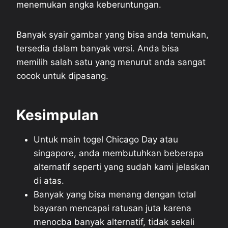
menemukan angka keberuntungan.
Banyak syair gambar yang bisa anda temukan,
tersedia dalam banyak versi. Anda bisa
memilih salah satu yang menurut anda sangat
cocok untuk dipasang.
Kesimpulan
Untuk main togel Chicago Day atau
singapore, anda membutuhkan beberapa
alternatif seperti yang sudah kami jelaskan
di atas.
Banyak yang bisa menang dengan total
bayaran mencapai ratusan juta karena
menocba banyak alternatif, tidak sekali