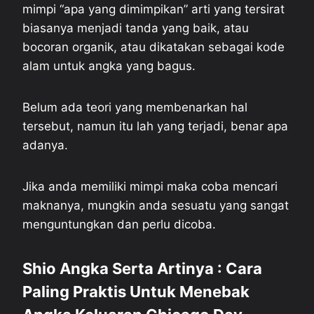
mimpi “apa yang dimimpikan” arti yang tersirat
biasanya menjadi tanda yang baik, atau
bocoran organik, atau dikatakan sebagai kode
alam untuk angka yang bagus.
Belum ada teori yang membenarkan hal
tersebut, namun itu lah yang terjadi, benar apa
adanya.
Jika anda memiliki mimpi maka coba mencari
maknanya, mungkin anda sesuatu yang sangat
menguntungkan dan perlu dicoba.
Shio Angka Serta Artinya : Cara
Paling Praktis Untuk Menebak