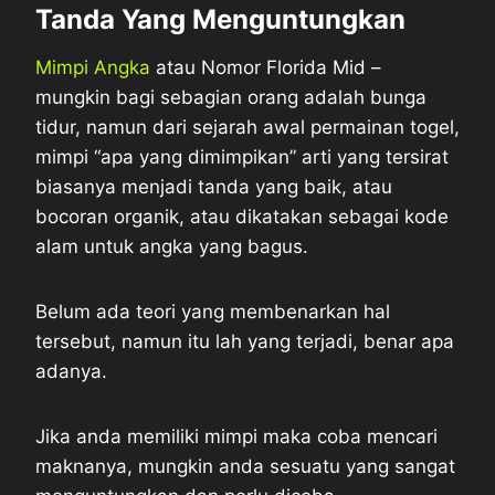
Tanda Yang Menguntungkan
Mimpi Angka
atau Nomor Florida Mid –
mungkin bagi sebagian orang adalah bunga
tidur, namun dari sejarah awal permainan togel,
mimpi “apa yang dimimpikan” arti yang tersirat
biasanya menjadi tanda yang baik, atau
bocoran organik, atau dikatakan sebagai kode
alam untuk angka yang bagus.
Belum ada teori yang membenarkan hal
tersebut, namun itu lah yang terjadi, benar apa
adanya.
Jika anda memiliki mimpi maka coba mencari
maknanya, mungkin anda sesuatu yang sangat