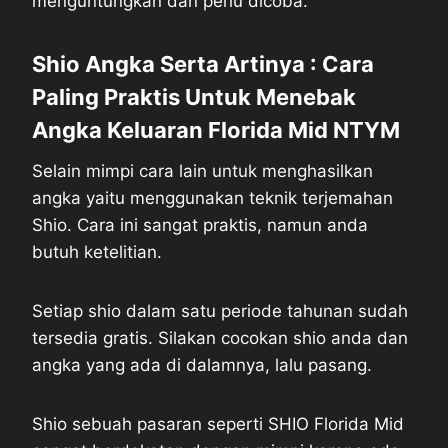
menguntungkan dan perlu dicoba.
Shio Angka Serta Artinya : Cara
Paling Praktis Untuk Menebak
Angka Keluaran Florida Mid NTYM
Selain mimpi cara lain untuk menghasilkan
angka yaitu menggunakan teknik terjemahan
Shio. Cara ini sangat praktis, namun anda
butuh ketelitian.
Setiap shio dalam satu periode tahunan sudah
tersedia gratis. Silakan cocokan shio anda dan
angka yang ada di dalamnya, lalu pasang.
Shio sebuah pasaran seperti SHIO Florida Mid