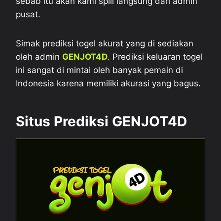
sebab itu akan kami spill langsung dari admin
pusat.
Simak prediksi togel akurat yang di sediakan
oleh admin
GENJOT4D
. Prediksi keluaran togel
ini sangat di mintai oleh banyak pemain di
Indonesia karena memiliki akurasi yang bagus.
Situs Prediksi GENJOT4D