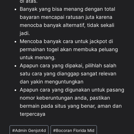
di atas.
Banyak yang bisa menang dengan total
bayaran mencapai ratusan juta karena
menocba banyak alternatif, tidak sekali
jadi.
Mencoba banyak cara untuk jackpot di
permainan togel akan membuka peluang
untuk menang.
Apapun cara yang dipakai, pilihlah salah
satu cara yang dianggap sangat relevan
dan yakin menguntungkan
Apapun cara yang digunakan untuk pasang
nomor keberuntungan anda, pastikan
bermain pada situs yang benar, aman dan
terpercaya
Post
#
Admin Genjot4d
#
Bocoran Florida Mid