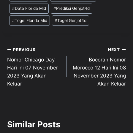
Tags:
#
Data Florida Mid
#
Prediksi Genjot4d
#
Togel Florida Mid
#
Togel Genjot4d
Post
PREVIOUS
NEXT
Nomor Chicago Day
Bocoran Nomor
navigation
Hari Ini 07 November
Morocco 12 Hari Ini 08
2023 Yang Akan
November 2023 Yang
Keluar
Akan Keluar
Similar Posts