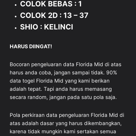
COLOK BEBAS : 1
COLOK 2D : 13 – 37
SHIO : KELINCI
HARUS DIINGAT!
Bocoran pengeluaran data Florida Mid di atas
harus anda coba, jangan sampai tidak. 90%
data togel Florida Mid yang kami berikan
adalah tepat. Tapi anda harus memasang
secara random, jangan pada satu pola saja.
Pola perkiraan data pengeluaran Florida Mid di
atas adalah dasar yang harus dikembangkan,
karena tidak mungkin kami sertakan semua