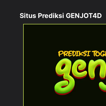
Situs Prediksi GENJOT4D