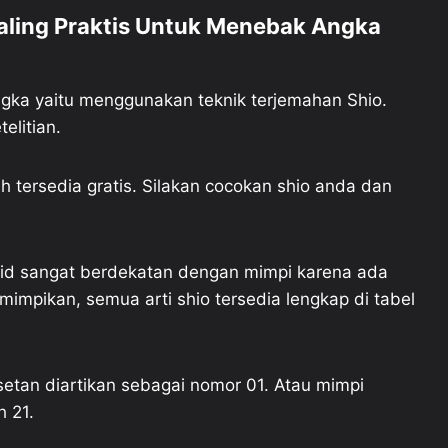
Paling Praktis Untuk Menebak Angka
ngka yaitu menggunakan teknik terjemahan Shio.
elitian.
h tersedia gratis. Silakan cocokan shio anda dan
Mid sangat berdekatan dengan mimpi karena ada
mpikan, semua arti shio tersedia lengkap di tabel
setan diartikan sebagai nomor 01. Atau mimpi
h 21.