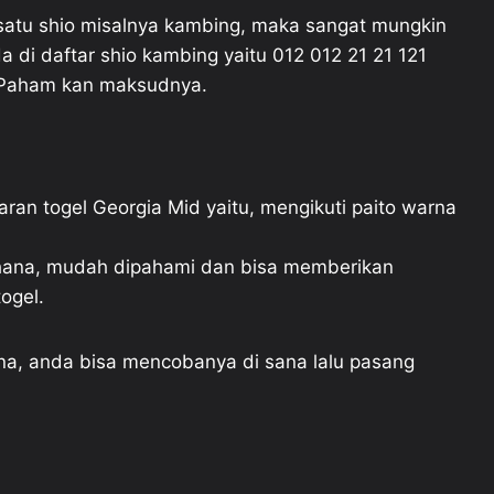
 satu shio misalnya kambing, maka sangat mungkin
 di daftar shio kambing yaitu 012 012 21 21 121
. Paham kan maksudnya.
ran togel Georgia Mid yaitu, mengikuti paito warna
rhana, mudah dipahami dan bisa memberikan
ogel.
na, anda bisa mencobanya di sana lalu pasang