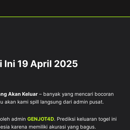
Ini 19 April 2025
ang Akan Keluar
– banyak yang mencari bocoran
u akan kami spill langsung dari admin pusat.
n oleh admin
GENJOT4D
. Prediksi keluaran togel ini
esia karena memiliki akurasi yang bagus.