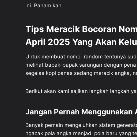
ini. Paham kan…
Tips Meracik Bocoran
Nomo
April 2025 Yang Akan Kelu
Untuk membuat nomor random tentunya suda
melihat bapak-bapak sarungan dengan pena d
segelas kopi panas sedang meracik angka, nah 
Berikut akan kami sajikan langkah langkah ya
Jangan Pernah Menggunakan 
Banyak pemain mengeluhkan sistem generat
ngacak pola angka menjadi pola baru yang te