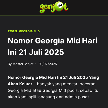
Skip
to
content
TOGEL GEORGIA MID
Nomor Georgia Mid Hari
Ini 21 Juli 2025
By
MasterGenjot
20/07/2025
Nomor Georgia Mid Hari Ini 21 Juli 2025 Yang
Akan Keluar
– banyak yang mencari bocoran
Georgia Mid atau Georgia Mid pools, sebab itu
akan kami spill langsung dari admin pusat.