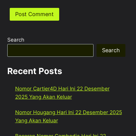
Search
Search
Recent Posts
Nomor Cartier4D Hari Ini 22 Desember
2025 Yang Akan Keluar
Nomor Hougang Hari Ini 22 Desember 2025
Yang Akan Keluar
Bocoran Nomor Cambodia Hari Ini 22