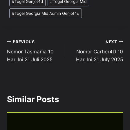
#
Togel Genjot4d
#
Togel Georgia Mid
#
Togel Georgia Mid Admin Genjot4d
Post
PREVIOUS
NEXT
Nomor Tasmania 10
Nomor Cartier4D 10
navigation
Hari Ini 21 Juli 2025
Hari Ini 21 July 2025
Similar Posts