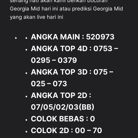
senang hati akan kami berikan bocoran
Georgia Mid hari ini atau prediksi Georgia Mid
yang akan live hari ini
ANGKA MAIN : 520973
ANGKA TOP 4D : 0753 –
0295 – 0379
ANGKA TOP 3D : 075 –
025 – 073
ANGKA TOP 2D :
07/05/02/03(BB)
COLOK BEBAS : 0
COLOK 2D : 00 – 70