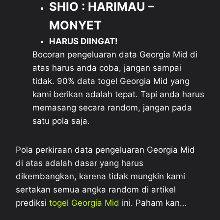
SHIO : HARIMAU –
MONYET
HARUS DIINGAT!
Bocoran pengeluaran data Georgia Mid di
atas harus anda coba, jangan sampai
tidak. 90% data togel Georgia Mid yang
kami berikan adalah tepat. Tapi anda harus
memasang secara random, jangan pada
satu pola saja.
Pola perkiraan data pengeluaran Georgia Mid
di atas adalah dasar yang harus
dikembangkan, karena tidak mungkin kami
sertakan semua angka random di artikel
prediksi
togel Georgia Mid
ini. Paham kan…