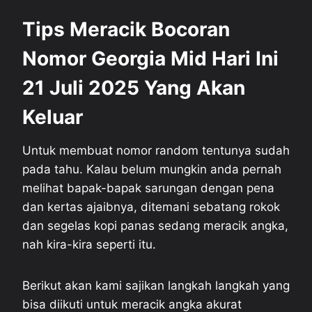
Tips Meracik Bocoran
Nomor Georgia Mid Hari Ini
21 Juli 2025 Yang Akan
Keluar
Untuk membuat nomor random tentunya sudah
pada tahu. Kalau belum mungkin anda pernah
melihat bapak-bapak sarungan dengan pena
dan kertas ajaibnya, ditemani sebatang rokok
dan segelas kopi panas sedang meracik angka,
nah kira-kira seperti itu.
Berikut akan kami sajikan langkah langkah yang
bisa diikuti untuk meracik angka akurat