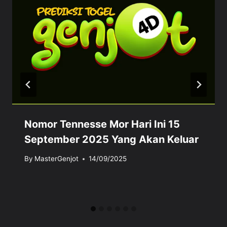
Nomor Tennesse Mor Hari Ini 15
September 2025 Yang Akan Keluar
By
MasterGenjot
14/09/2025