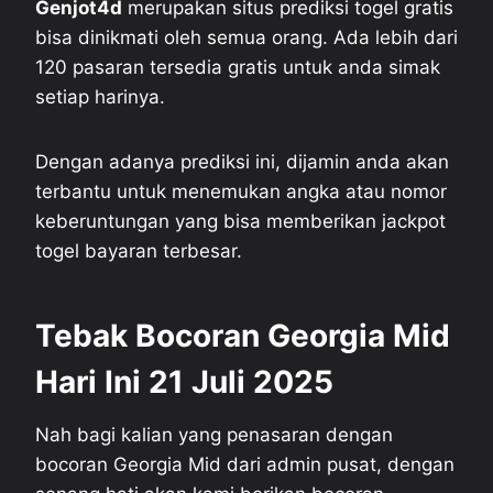
Genjot4d
merupakan situs prediksi togel gratis
bisa dinikmati oleh semua orang. Ada lebih dari
120 pasaran tersedia gratis untuk anda simak
setiap harinya.
Dengan adanya prediksi ini, dijamin anda akan
terbantu untuk menemukan angka atau nomor
keberuntungan yang bisa memberikan jackpot
togel bayaran terbesar.
Tebak Bocoran Georgia Mid
Hari Ini 21 Juli 2025
Nah bagi kalian yang penasaran dengan
bocoran Georgia Mid dari admin pusat, dengan