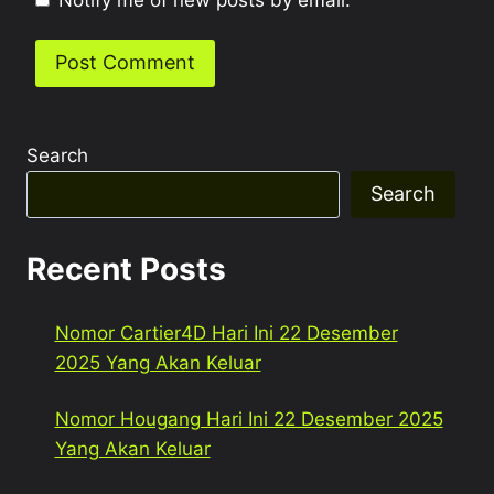
Search
Search
Recent Posts
Nomor Cartier4D Hari Ini 22 Desember
2025 Yang Akan Keluar
Nomor Hougang Hari Ini 22 Desember 2025
Yang Akan Keluar