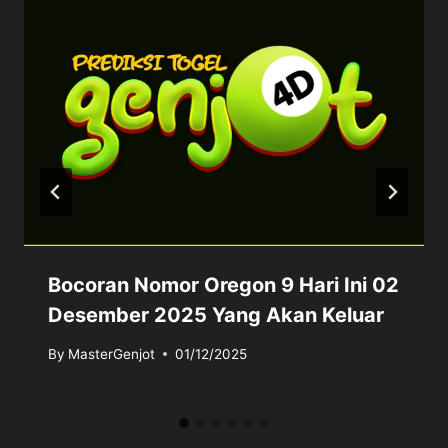
Bocoran Nomor Oregon 9 Hari Ini 02
Desember 2025 Yang Akan Keluar
By
MasterGenjot
01/12/2025