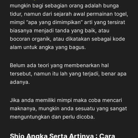
mungkin bagi sebagian orang adalah bunga
tidur, namun dari sejarah awal permainan togel,
mimpi “apa yang dimimpikan” arti yang tersirat
biasanya menjadi tanda yang baik, atau
bocoran organik, atau dikatakan sebagai kode
alam untuk angka yang bagus.
Belum ada teori yang membenarkan hal
tersebut, namun itu lah yang terjadi, benar apa
adanya.
Jika anda memiliki mimpi maka coba mencari
maknanya, mungkin anda sesuatu yang sangat
menguntungkan dan perlu dicoba.
Shio Angka Serta Artinya : Cara