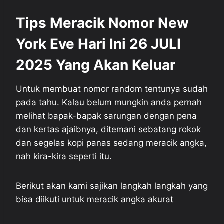
Tips Meracik
Nomor New
York Eve Hari Ini 26 JULI
2025 Yang Akan Keluar
Untuk membuat nomor random tentunya sudah
pada tahu. Kalau belum mungkin anda pernah
melihat bapak-bapak sarungan dengan pena
dan kertas ajaibnya, ditemani sebatang rokok
dan segelas kopi panas sedang meracik angka,
nah kira-kira seperti itu.
Berikut akan kami sajikan langkah langkah yang
bisa diikuti untuk meracik angka akurat