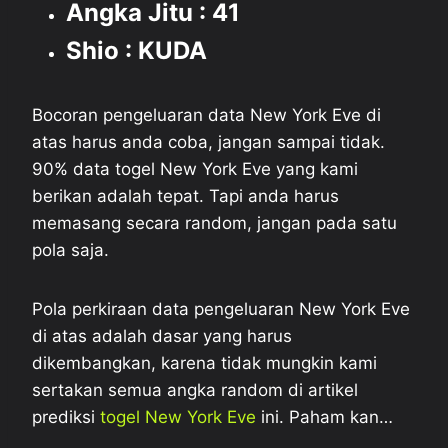
Angka Jitu : 41
Shio : KUDA
Bocoran pengeluaran data New York Eve di
atas harus anda coba, jangan sampai tidak.
90% data togel New York Eve yang kami
berikan adalah tepat. Tapi anda harus
memasang secara random, jangan pada satu
pola saja.
Pola perkiraan data pengeluaran New York Eve
di atas adalah dasar yang harus
dikembangkan, karena tidak mungkin kami
sertakan semua angka random di artikel
prediksi
togel New York Eve
ini. Paham kan…