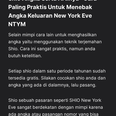
Paling Praktis Untuk Menebak
Angka Keluaran New York Eve
NTYM
Selain mimpi cara lain untuk menghasilkan
angka yaitu menggunakan teknik terjemahan
Shio. Cara ini sangat praktis, namun anda
butuh ketelitian.
Setiap shio dalam satu periode tahunan sudah
tersedia gratis. Silakan cocokan shio anda dan
angka yang ada di dalamnya, lalu pasang.
Shio sebuah pasaran seperti SHIO New York
Eve sangat berdekatan dengan mimpi karena
ada angka atau pasangan nomor yang bisa