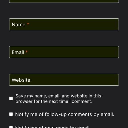
Name
*
Email
*
Website
Save my name, email, and website in this
browser for the next time I comment.
Notify me of follow-up comments by email.
Notify me of new posts by email.