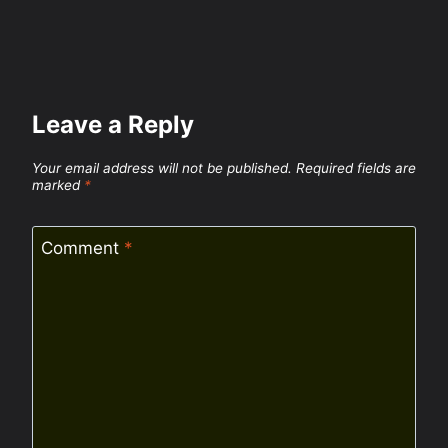
Leave a Reply
Your email address will not be published.
Required fields are
marked
*
Comment
*