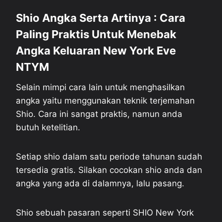
Shio Angka Serta Artinya : Cara
Paling Praktis Untuk Menebak
Angka Keluaran New York Eve
NTYM
Selain mimpi cara lain untuk menghasilkan
angka yaitu menggunakan teknik terjemahan
Shio. Cara ini sangat praktis, namun anda
butuh ketelitian.
Setiap shio dalam satu periode tahunan sudah
tersedia gratis. Silakan cocokan shio anda dan
angka yang ada di dalamnya, lalu pasang.
Shio sebuah pasaran seperti SHIO New York