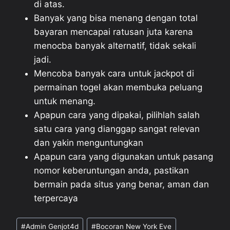
di atas.
Banyak yang bisa menang dengan total
bayaran mencapai ratusan juta karena
menocba banyak alternatif, tidak sekali
jadi.
Mencoba banyak cara untuk jackpot di
permainan togel akan membuka peluang
untuk menang.
Apapun cara yang dipakai, pilihlah salah
satu cara yang dianggap sangat relevan
dan yakin menguntungkan
Apapun cara yang digunakan untuk pasang
nomor keberuntungan anda, pastikan
bermain pada situs yang benar, aman dan
terpercaya
Post
#
Admin Genjot4d
#
Bocoran New York Eve