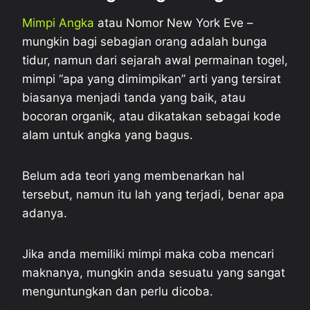
Mimpi Angka
atau Nomor New York Eve –
mungkin bagi sebagian orang adalah bunga
tidur, namun dari sejarah awal permainan togel,
mimpi “apa yang dimimpikan” arti yang tersirat
biasanya menjadi tanda yang baik, atau
bocoran organik, atau dikatakan sebagai kode
alam untuk angka yang bagus.
Belum ada teori yang membenarkan hal
tersebut, namun itu lah yang terjadi, benar apa
adanya.
Jika anda memiliki mimpi maka coba mencari
maknanya, mungkin anda sesuatu yang sangat
menguntungkan dan perlu dicoba.