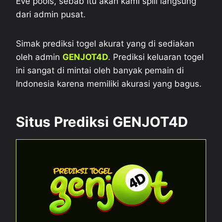
Eve pools, sebab itu akan kami spill langsung
dari admin pusat.
Simak prediksi togel akurat yang di sediakan
oleh admin
GENJOT4D
. Prediksi keluaran togel
ini sangat di mintai oleh banyak pemain di
Indonesia karena memiliki akurasi yang bagus.
Situs Prediksi GENJOT4D