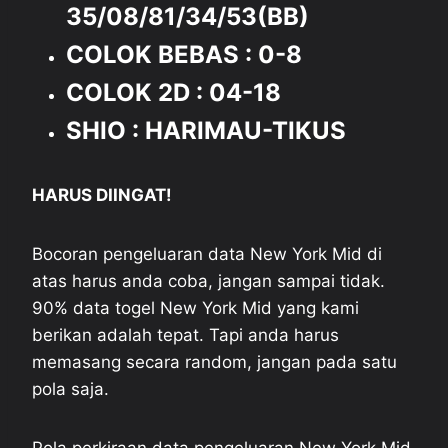
35/08/81/34/53
(BB)
COLOK BEBAS :
0-8
COLOK 2D :
04-18
SHIO :
HARIMAU-TIKUS
HARUS DIINGAT!
Bocoran pengeluaran data New York Mid di
atas harus anda coba, jangan sampai tidak.
90% data togel New York Mid yang kami
berikan adalah tepat. Tapi anda harus
memasang secara random, jangan pada satu
pola saja.