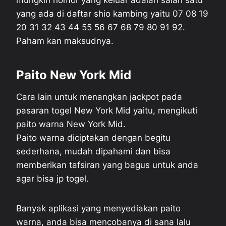
mungkin nomor yang keluar adalah salah satu
yang ada di daftar shio kambing yaitu 07 08 19
20 31 32 43 44 55 56 67 68 79 80 91 92.
Paham kan maksudnya.
Paito New York Mid
Cara lain untuk menangkan jackpot pada
pasaran togel New York Mid yaitu, mengikuti
paito warna New York Mid.
Paito warna diciptakan dengan begitu
sederhana, mudah dipahami dan bisa
memberikan tafsiran yang bagus untuk anda
agar bisa jp togel.
Banyak aplikasi yang menyediakan paito
warna, anda bisa mencobanya di sana lalu