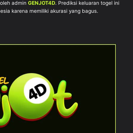
n oleh admin
GENJOT4D
. Prediksi keluaran togel ini
esia karena memiliki akurasi yang bagus.