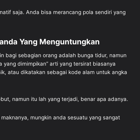
rnatif saja. Anda bisa merancang pola sendiri yang
Tanda Yang Menguntungkan
n bagi sebagian orang adalah bunga tidur, namun
a yang dimimpikan” arti yang tersirat biasanya
ik, atau dikatakan sebagai kode alam untuk angka
ut, namun itu lah yang terjadi, benar apa adanya.
i maknanya, mungkin anda sesuatu yang sangat