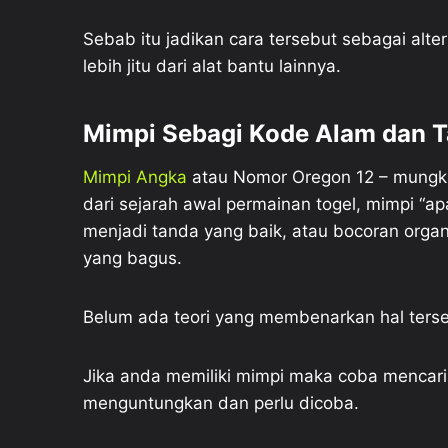
Sebab itu jadikan cara tersebut sebagai alte
lebih jitu dari alat bantu lainnya.
Mimpi Sebagi Kode Alam dan 
Mimpi Angka
atau Nomor Oregon 12 – mungki
dari sejarah awal permainan togel, mimpi “ap
menjadi tanda yang baik, atau bocoran organ
yang bagus.
Belum ada teori yang membenarkan hal terseb
Jika anda memiliki mimpi maka coba mencar
menguntungkan dan perlu dicoba.