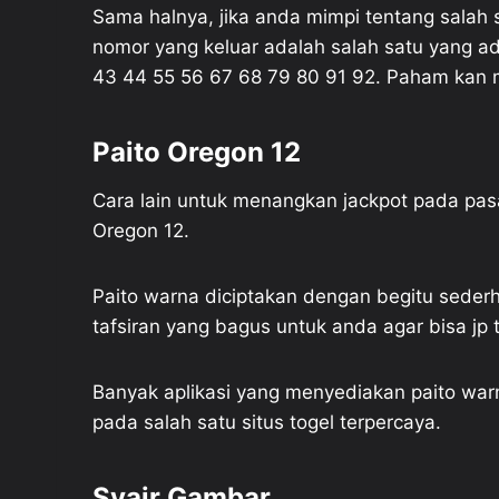
Sama halnya, jika anda mimpi tentang salah
nomor yang keluar adalah salah satu yang ad
43 44 55 56 67 68 79 80 91 92. Paham kan
Paito Oregon 12
Cara lain untuk menangkan jackpot pada pasa
Oregon 12.
Paito warna diciptakan dengan begitu sede
tafsiran yang bagus untuk anda agar bisa jp t
Banyak aplikasi yang menyediakan paito war
pada salah satu situs togel terpercaya.
Syair Gambar