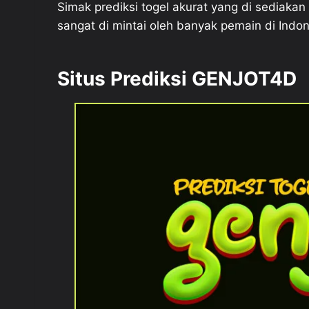
Simak prediksi togel akurat yang di sediaka
sangat di mintai oleh banyak pemain di Indon
Situs Prediksi GENJOT4D