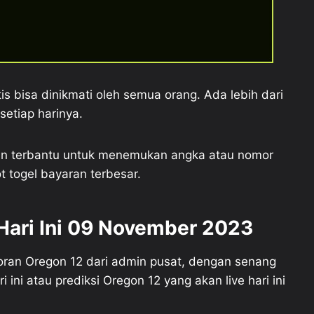
is bisa dinikmati oleh semua orang. Ada lebih dari
setiap harinya.
kan terbantu untuk menemukan angka atau nomor
 togel bayaran terbesar.
Hari Ini 09 November 2023
oran Oregon 12 dari admin pusat, dengan senang
 ini atau prediksi Oregon 12 yang akan live hari ini