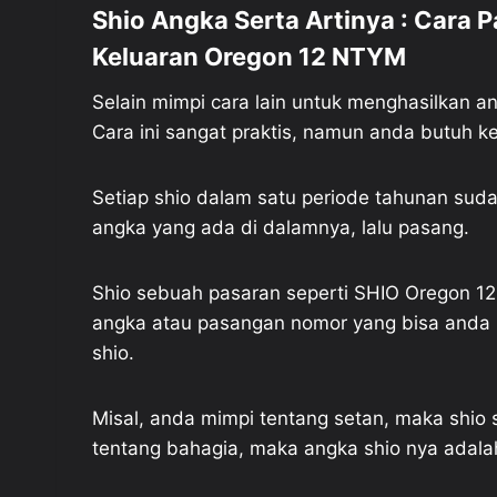
Shio Angka Serta Artinya : Cara 
Keluaran Oregon 12 NTYM
Selain mimpi cara lain untuk menghasilkan a
Cara ini sangat praktis, namun anda butuh ket
Setiap shio dalam satu periode tahunan suda
angka yang ada di dalamnya, lalu pasang.
Shio sebuah pasaran seperti SHIO Oregon 1
angka atau pasangan nomor yang bisa anda mi
shio.
Misal, anda mimpi tentang setan, maka shio 
tentang bahagia, maka angka shio nya adala