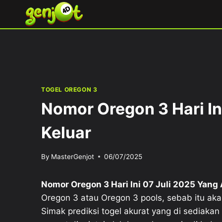
Skip
to
content
TOGEL OREGON 3
Nomor Oregon 3 Hari In
Keluar
By
MasterGenjot
06/07/2025
Nomor Oregon 3 Hari Ini 07 Juli 2025 Yang
Oregon 3 atau Oregon 3 pools, sebab itu akan
Simak prediksi togel akurat yang di sediaka