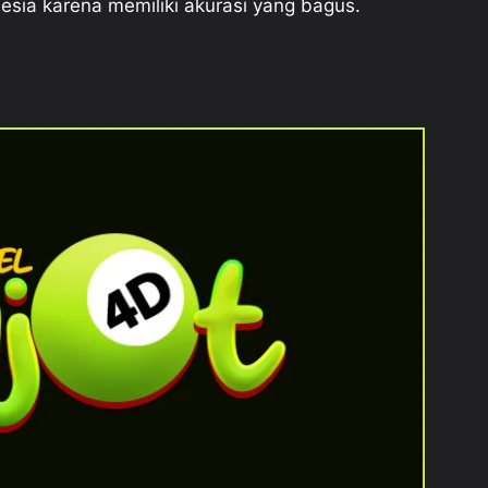
esia karena memiliki akurasi yang bagus.