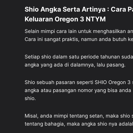
Shio Angka Serta Artinya : Cara 
Keluaran Oregon 3 NTYM
Selain mimpi cara lain untuk menghasilkan a
Cara ini sangat praktis, namun anda butuh ket
Setiap shio dalam satu periode tahunan suda
angka yang ada di dalamnya, lalu pasang.
Shio sebuah pasaran seperti SHIO Oregon 3
angka atau pasangan nomor yang bisa anda mi
shio.
Misal, anda mimpi tentang setan, maka shio 
tentang bahagia, maka angka shio nya adala