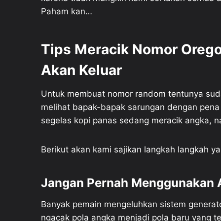
Paham kan…
Tips Meracik
Nomor Oregon
Akan Keluar
Untuk membuat nomor random tentunya suda
melihat bapak-bapak sarungan dengan pena d
segelas kopi panas sedang meracik angka, nah 
Berikut akan kami sajikan langkah langkah ya
Jangan Pernah Menggunakan 
Banyak pemain mengeluhkan sistem generat
ngacak pola angka menjadi pola baru yang te