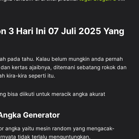
 3 Hari Ini 07 Juli 2025 Yang
h pada tahu. Kalau belum mungkin anda pernah
an kertas ajaibnya, ditemani sebatang rokok dan
kira-kira seperti itu.
ng bisa diikuti untuk meracik angka akurat
Angka Generator
or angka yaitu mesin random yang mengacak-
rnyata tidak terlalu menguntungkan.