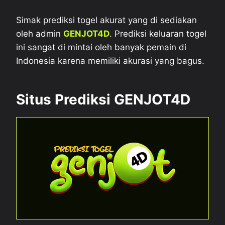
Simak prediksi togel akurat yang di sediakan
oleh admin
GENJOT4D
. Prediksi keluaran togel
ini sangat di mintai oleh banyak pemain di
Indonesia karena memiliki akurasi yang bagus.
Situs Prediksi GENJOT4D