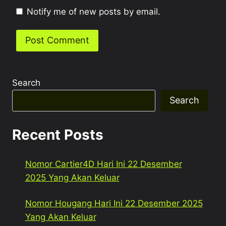
Notify me of new posts by email.
Search
Search
Recent Posts
Nomor Cartier4D Hari Ini 22 Desember
2025 Yang Akan Keluar
Nomor Hougang Hari Ini 22 Desember 2025
Yang Akan Keluar