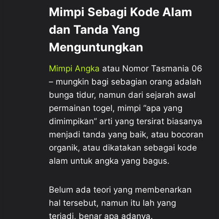
Mimpi Sebagi Kode Alam
dan Tanda Yang
Menguntungkan
Mimpi Angka
atau Nomor Tasmania 06
– mungkin bagi sebagian orang adalah
bunga tidur, namun dari sejarah awal
permainan togel, mimpi “apa yang
dimimpikan” arti yang tersirat biasanya
menjadi tanda yang baik, atau bocoran
organik, atau dikatakan sebagai kode
alam untuk angka yang bagus.
Belum ada teori yang membenarkan
hal tersebut, namun itu lah yang
terjadi, benar apa adanya.