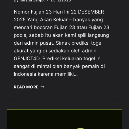
Nomor Fujian 23 Hari Ini 22 DESEMBER
2025 Yang Akan Keluar – banyak yang
mencari bocoran Fujian 23 atau Fujian 23
pools, sebab itu akan kami spill langsung
dari admin pusat. Simak prediksi togel
akurat yang di sediakan oleh admin
GENJOT4D. Prediksi keluaran togel ini
sangat di mintai oleh banyak pemain di
Indonesia karena memiliki…
NOMOR
READ MORE
FUJIAN
23
HARI
INI
22
DESEMBER
2025