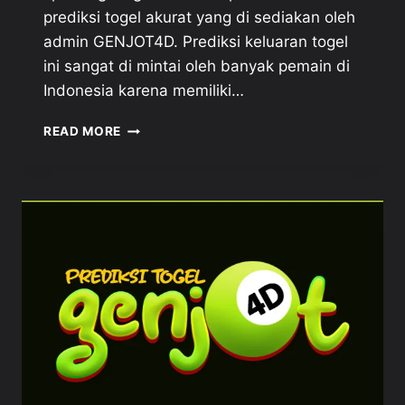
prediksi togel akurat yang di sediakan oleh
admin GENJOT4D. Prediksi keluaran togel
ini sangat di mintai oleh banyak pemain di
Indonesia karena memiliki…
BOCORAN
READ MORE
NOMOR
ILLINOIS
EVE
HARI
INI
22
DESEMBER
2025
YANG
AKAN
KELUAR