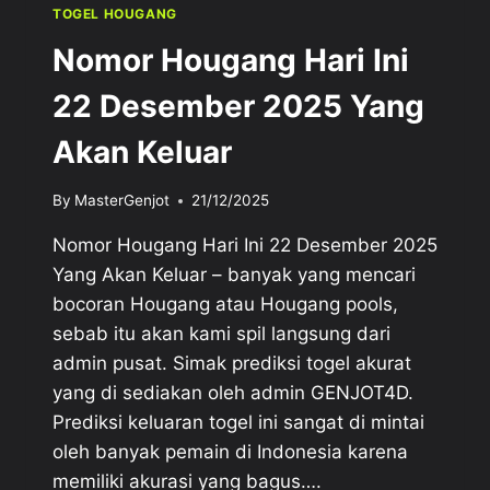
TOGEL HOUGANG
Nomor Hougang Hari Ini
22 Desember 2025 Yang
Akan Keluar
By
MasterGenjot
21/12/2025
Nomor Hougang Hari Ini 22 Desember 2025
Yang Akan Keluar – banyak yang mencari
bocoran Hougang atau Hougang pools,
sebab itu akan kami spil langsung dari
admin pusat. Simak prediksi togel akurat
yang di sediakan oleh admin GENJOT4D.
Prediksi keluaran togel ini sangat di mintai
oleh banyak pemain di Indonesia karena
memiliki akurasi yang bagus….