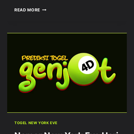
BOCORAN
READ MORE
NOMOR
CAMBODIA
HARI
INI
22
DESEMBER
2025
YANG
AKAN
KELUAR
TOGEL NEW YORK EVE