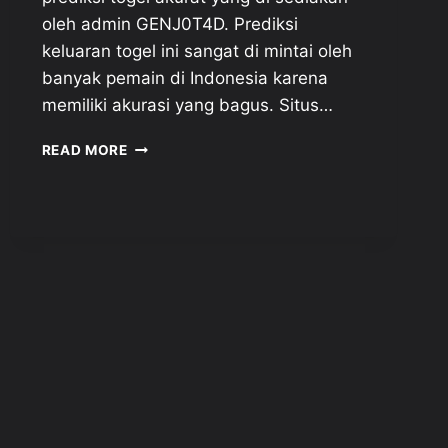
oleh admin GENJ0T4D. Prediksi
keluaran togel ini sangat di mintai oleh
banyak pemain di Indonesia karena
memiliki akurasi yang bagus. Situs…
NOMOR
READ MORE
CARTIER4D
HARI
INI
18
DESEMBER
2025 YANG
AKAN
KELUAR