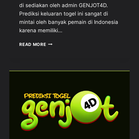
di sediakan oleh admin GENJOT4D.
Prediksi keluaran togel ini sangat di
mintai oleh banyak pemain di Indonesia
karena memiliki…
BOCORAN
READ MORE
NOMOR
KENTUCKY
MID
HARI
INI
21
DESEMBER
2025
YANG
AKAN
KELUAR