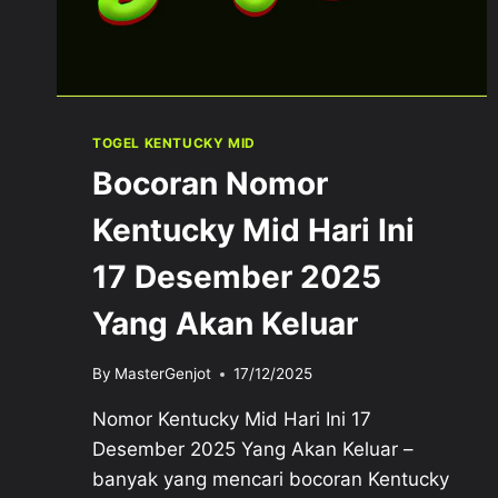
TOGEL KENTUCKY MID
Bocoran Nomor
Kentucky Mid Hari Ini
17 Desember 2025
Yang Akan Keluar
By
MasterGenjot
17/12/2025
Nomor Kentucky Mid Hari Ini 17
Desember 2025 Yang Akan Keluar –
banyak yang mencari bocoran Kentucky