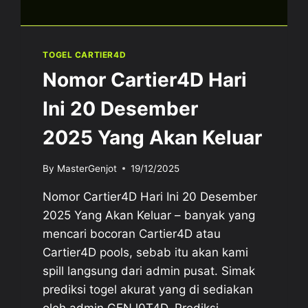
TOGEL CARTIER4D
Nomor Cartier4D Hari
Ini 20 Desember
2025 Yang Akan Keluar
By
MasterGenjot
19/12/2025
Nomor Cartier4D Hari Ini 20 Desember
2025 Yang Akan Keluar – banyak yang
mencari bocoran Cartier4D atau
Cartier4D pools, sebab itu akan kami
spill langsung dari admin pusat. Simak
prediksi togel akurat yang di sediakan
oleh admin GENJ0T4D. Prediksi