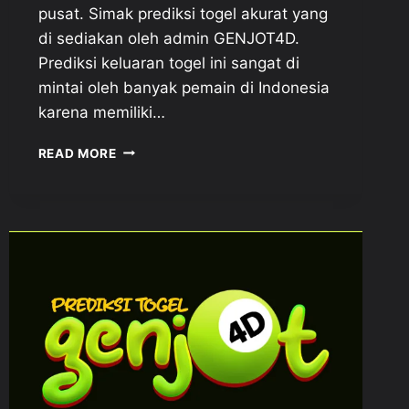
pusat. Simak prediksi togel akurat yang
di sediakan oleh admin GENJOT4D.
Prediksi keluaran togel ini sangat di
mintai oleh banyak pemain di Indonesia
karena memiliki…
BOCORAN
READ MORE
NOMOR
KENTUCKY
MID
HARI
INI
19
DESEMBER
2025
YANG
AKAN
KELUAR