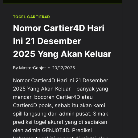
TOGEL CARTIER4D
Nomor Cartier4D Hari
Ini 21 Desember
2025 Yang Akan Keluar
By
MasterGenjot
20/12/2025
Nomor Cartier4D Hari Ini 21 Desember
2025 Yang Akan Keluar – banyak yang
mencari bocoran Cartier4D atau
Cartier4D pools, sebab itu akan kami
spill langsung dari admin pusat. Simak
prediksi togel akurat yang di sediakan
oleh admin GENJ0T4D. Prediksi