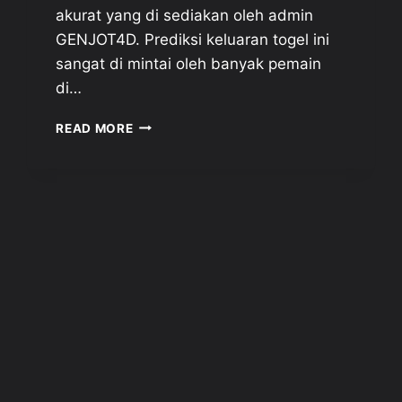
akurat yang di sediakan oleh admin
GENJOT4D. Prediksi keluaran togel ini
sangat di mintai oleh banyak pemain
di…
BOCORAN
READ MORE
NOMOR
NEW
JERSEY
MID
HARI
INI
20
JANUARI
2024
YANG
AKAN
KELUAR