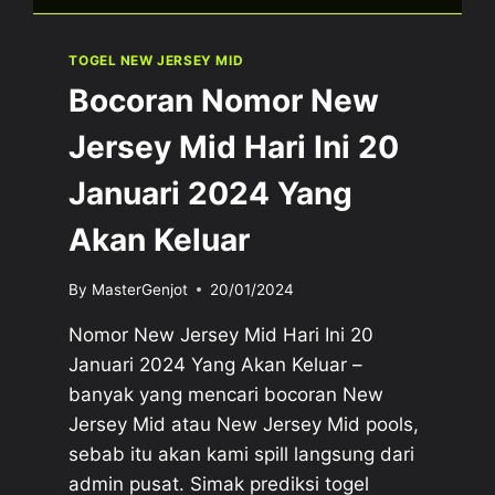
TOGEL NEW JERSEY MID
Bocoran Nomor New
Jersey Mid Hari Ini 20
Januari 2024 Yang
Akan Keluar
By
MasterGenjot
20/01/2024
Nomor New Jersey Mid Hari Ini 20
Januari 2024 Yang Akan Keluar –
banyak yang mencari bocoran New
Jersey Mid atau New Jersey Mid pools,
sebab itu akan kami spill langsung dari
admin pusat. Simak prediksi togel