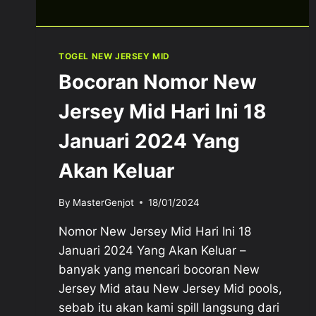
TOGEL NEW JERSEY MID
Bocoran Nomor New
Jersey Mid Hari Ini 18
Januari 2024 Yang
Akan Keluar
By
MasterGenjot
18/01/2024
Nomor New Jersey Mid Hari Ini 18
Januari 2024 Yang Akan Keluar –
banyak yang mencari bocoran New
Jersey Mid atau New Jersey Mid pools,
sebab itu akan kami spill langsung dari