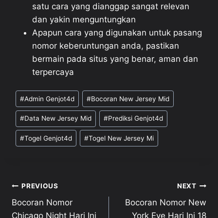
satu cara yang dianggap sangat relevan
dan yakin menguntungkan
Apapun cara yang digunakan untuk pasang
nomor keberuntungan anda, pastikan
bermain pada situs yang benar, aman dan
terpercaya
Post
#
Admin Genjot4d
#
Bocoran New Jersey Mid
Tags:
#
Data New Jersey Mid
#
Prediksi Genjot4d
#
Togel Genjot4d
#
Togel New Jersey Mi
Post
PREVIOUS
NEXT
Bocoran Nomor
Bocoran Nomor New
navigation
Chicago Night Hari Ini
York Eve Hari Ini 18