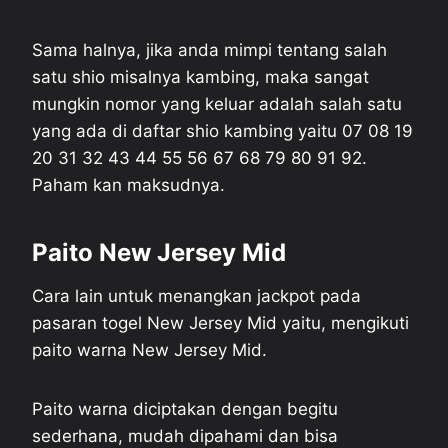
Sama halnya, jika anda mimpi tentang salah
satu shio misalnya kambing, maka sangat
mungkin nomor yang keluar adalah salah satu
yang ada di daftar shio kambing yaitu 07 08 19
20 31 32 43 44 55 56 67 68 79 80 91 92.
Paham kan maksudnya.
Paito New Jersey Mid
Cara lain untuk menangkan jackpot pada
pasaran togel New Jersey Mid yaitu, mengikuti
paito warna New Jersey Mid.
Paito warna diciptakan dengan begitu
sederhana, mudah dipahami dan bisa