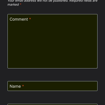
Your email address will not be published.
Required fields are
marked
*
Comment
*
Name
*