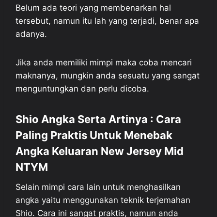
Belum ada teori yang membenarkan hal
tersebut, namun itu lah yang terjadi, benar apa
adanya.
Jika anda memiliki mimpi maka coba mencari
maknanya, mungkin anda sesuatu yang sangat
menguntungkan dan perlu dicoba.
Shio Angka Serta Artinya : Cara
Paling Praktis Untuk Menebak
Angka Keluaran New Jersey Mid
NTYM
Selain mimpi cara lain untuk menghasilkan
angka yaitu menggunakan teknik terjemahan
Shio. Cara ini sangat praktis, namun anda