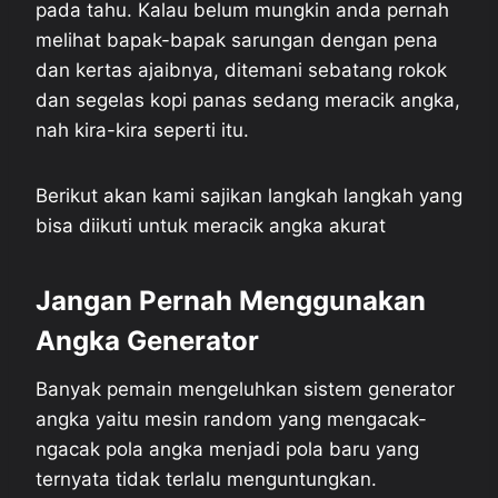
pada tahu. Kalau belum mungkin anda pernah
melihat bapak-bapak sarungan dengan pena
dan kertas ajaibnya, ditemani sebatang rokok
dan segelas kopi panas sedang meracik angka,
nah kira-kira seperti itu.
Berikut akan kami sajikan langkah langkah yang
bisa diikuti untuk meracik angka akurat
Jangan Pernah Menggunakan
Angka Generator
Banyak pemain mengeluhkan sistem generator
angka yaitu mesin random yang mengacak-
ngacak pola angka menjadi pola baru yang
ternyata tidak terlalu menguntungkan.