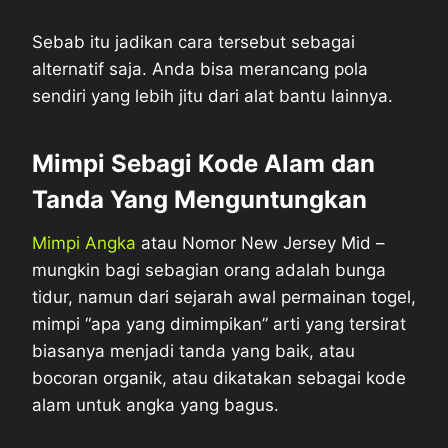
Sebab itu jadikan cara tersebut sebagai
alternatif saja. Anda bisa merancang pola
sendiri yang lebih jitu dari alat bantu lainnya.
Mimpi Sebagi Kode Alam dan
Tanda Yang Menguntungkan
Mimpi Angka
atau Nomor New Jersey Mid –
mungkin bagi sebagian orang adalah bunga
tidur, namun dari sejarah awal permainan togel,
mimpi “apa yang dimimpikan” arti yang tersirat
biasanya menjadi tanda yang baik, atau
bocoran organik, atau dikatakan sebagai kode
alam untuk angka yang bagus.