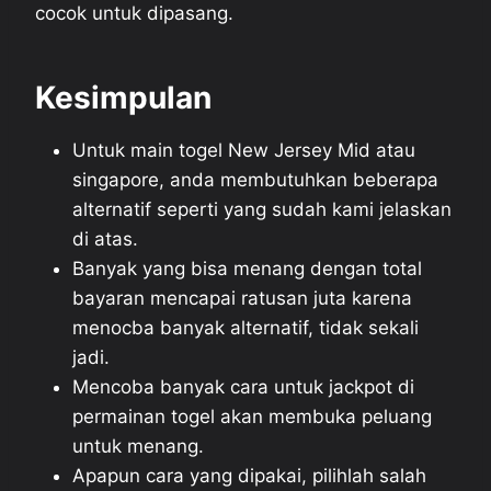
cocok untuk dipasang.
Kesimpulan
Untuk main togel New Jersey Mid atau
singapore, anda membutuhkan beberapa
alternatif seperti yang sudah kami jelaskan
di atas.
Banyak yang bisa menang dengan total
bayaran mencapai ratusan juta karena
menocba banyak alternatif, tidak sekali
jadi.
Mencoba banyak cara untuk jackpot di
permainan togel akan membuka peluang
untuk menang.
Apapun cara yang dipakai, pilihlah salah