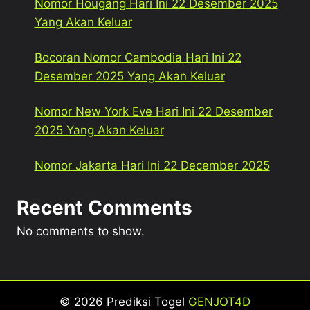
Nomor Hougang Hari Ini 22 Desember 2025
Yang Akan Keluar
Bocoran Nomor Cambodia Hari Ini 22
Desember 2025 Yang Akan Keluar
Nomor New York Eve Hari Ini 22 Desember
2025 Yang Akan Keluar
Nomor Jakarta Hari Ini 22 December 2025
Recent Comments
No comments to show.
© 2026 Prediksi Togel
GENJOT4D