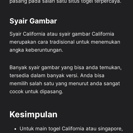
pasang pada salah satu situs togel terpercaya.
Syair Gambar
Syair California atau syair gambar California
merupakan cara tradisional untuk menemukan
angka keberuntungan.
Banyak syair gambar yang bisa anda temukan,
tersedia dalam banyak versi. Anda bisa
memilih salah satu yang menurut anda sangat
cocok untuk dipasang.
Kesimpulan
Untuk main togel California atau singapore,