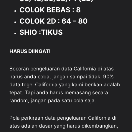
COLOK BEBAS : 8
COLOK 2D : 64 – 80
SHIO :TIKUS
HARUS DIINGAT!
Bocoran pengeluaran data California di atas
harus anda coba, jangan sampai tidak. 90%
data togel California yang kami berikan adalah
tepat. Tapi anda harus memasang secara
random, jangan pada satu pola saja.
Pola perkiraan data pengeluaran California di
atas adalah dasar yang harus dikembangkan,