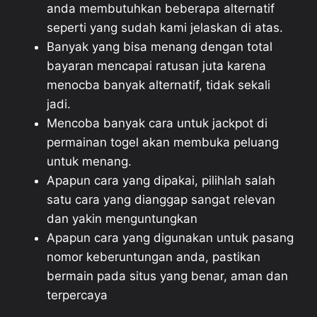
anda membutuhkan beberapa alternatif
seperti yang sudah kami jelaskan di atas.
Banyak yang bisa menang dengan total
bayaran mencapai ratusan juta karena
menocba banyak alternatif, tidak sekali
jadi.
Mencoba banyak cara untuk jackpot di
permainan togel akan membuka peluang
untuk menang.
Apapun cara yang dipakai, pilihlah salah
satu cara yang dianggap sangat relevan
dan yakin menguntungkan
Apapun cara yang digunakan untuk pasang
nomor keberuntungan anda, pastikan
bermain pada situs yang benar, aman dan
terpercaya