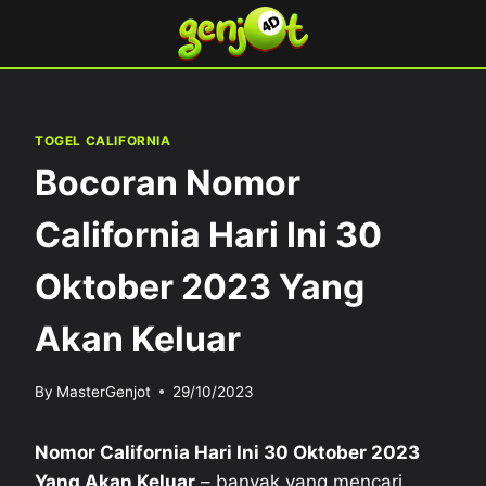
Skip
to
content
TOGEL CALIFORNIA
Bocoran Nomor
California Hari Ini 30
Oktober 2023 Yang
Akan Keluar
By
MasterGenjot
29/10/2023
Nomor California Hari Ini 30 Oktober 2023
Yang Akan Keluar
– banyak yang mencari