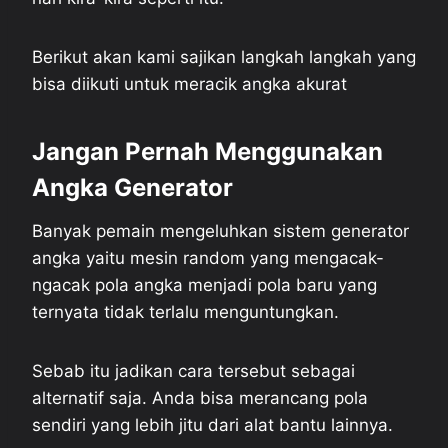
Berikut akan kami sajikan langkah langkah yang
bisa diikuti untuk meracik angka akurat
Jangan Pernah Menggunakan
Angka Generator
Banyak pemain mengeluhkan sistem generator
angka yaitu mesin random yang mengacak-
ngacak pola angka menjadi pola baru yang
ternyata tidak terlalu menguntungkan.
Sebab itu jadikan cara tersebut sebagai
alternatif saja. Anda bisa merancang pola
sendiri yang lebih jitu dari alat bantu lainnya.