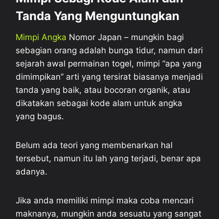
Tanda Yang Menguntungkan
Mimpi Angka
Nomor Japan – mungkin bagi
sebagian orang adalah bunga tidur, namun dari
sejarah awal permainan togel, mimpi “apa yang
dimimpikan” arti yang tersirat biasanya menjadi
tanda yang baik, atau bocoran organik, atau
dikatakan sebagai kode alam untuk angka
yang bagus.
Belum ada teori yang membenarkan hal
tersebut, namun itu lah yang terjadi, benar apa
adanya.
Jika anda memiliki mimpi maka coba mencari
maknanya, mungkin anda sesuatu yang sangat