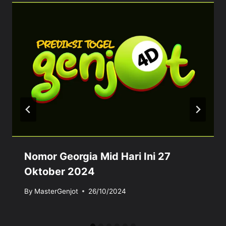
Nomor Georgia Mid Hari Ini 27
Oktober 2024
By
MasterGenjot
26/10/2024