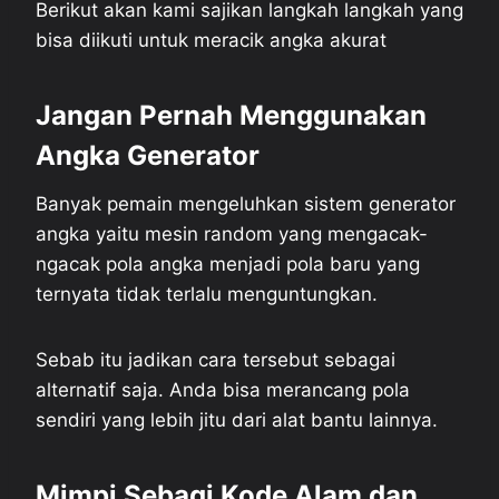
Berikut akan kami sajikan langkah langkah yang
bisa diikuti untuk meracik angka akurat
Jangan Pernah Menggunakan
Angka Generator
Banyak pemain mengeluhkan sistem generator
angka yaitu mesin random yang mengacak-
ngacak pola angka menjadi pola baru yang
ternyata tidak terlalu menguntungkan.
Sebab itu jadikan cara tersebut sebagai
alternatif saja. Anda bisa merancang pola
sendiri yang lebih jitu dari alat bantu lainnya.
Mimpi Sebagi Kode Alam dan