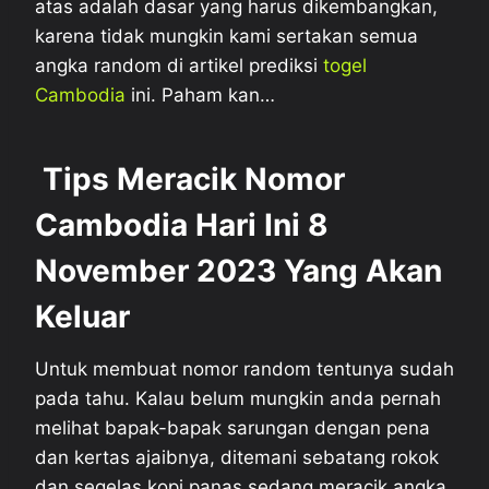
atas adalah dasar yang harus dikembangkan,
karena tidak mungkin kami sertakan semua
angka random di artikel prediksi
togel
Cambodia
ini. Paham kan…
Tips Meracik
Nomor
Cambodia Hari Ini 8
November 2023 Yang Akan
Keluar
Untuk membuat nomor random tentunya sudah
pada tahu. Kalau belum mungkin anda pernah
melihat bapak-bapak sarungan dengan pena
dan kertas ajaibnya, ditemani sebatang rokok
dan segelas kopi panas sedang meracik angka,