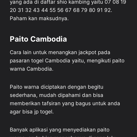
yang ada di daftar shio kambing yaitu 07 08 19
20 31 32 43 44 55 56 67 68 79 80 91 92.
Paham kan maksudnya.
Paito Cambodia
Cara lain untuk menangkan jackpot pada
pasaran togel Cambodia yaitu, mengikuti paito
warna Cambodia.
Paito warna diciptakan dengan begitu
sederhana, mudah dipahami dan bisa
memberikan tafsiran yang bagus untuk anda
agar bisa jp togel.
Banyak aplikasi yang menyediakan paito