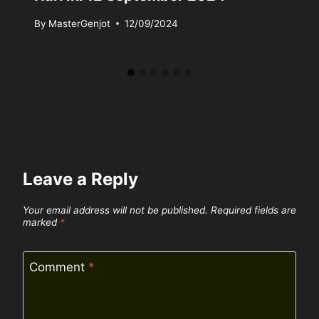
By
MasterGenjot
12/09/2024
Leave a Reply
Your email address will not be published.
Required fields are
marked
*
Comment
*