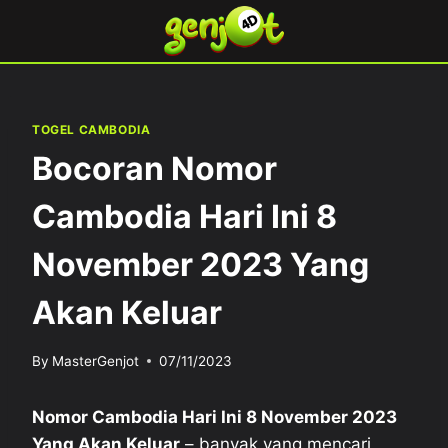
Skip
to
content
TOGEL CAMBODIA
Bocoran Nomor
Cambodia Hari Ini 8
November 2023 Yang
Akan Keluar
By
MasterGenjot
07/11/2023
Nomor Cambodia Hari Ini 8 November 2023
Yang Akan Keluar
– banyak yang mencari