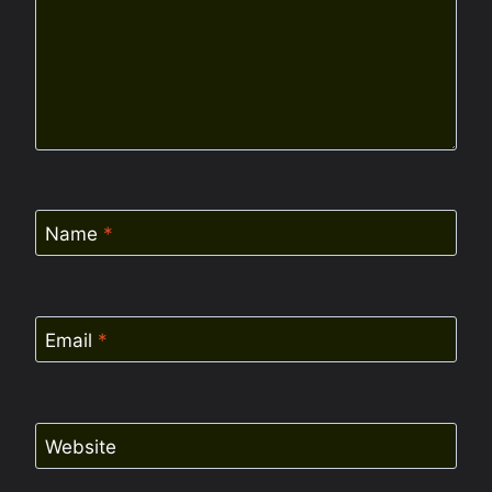
Name
*
Email
*
Website