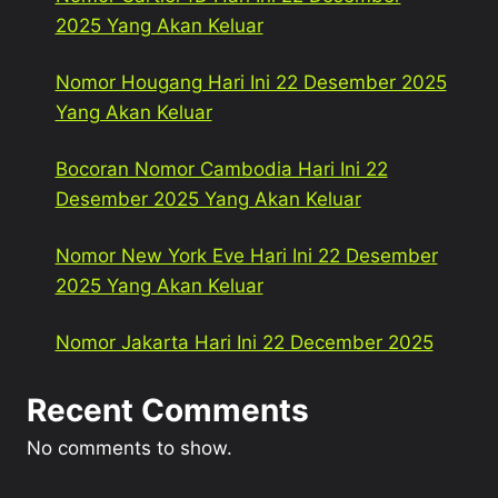
2025 Yang Akan Keluar
Nomor Hougang Hari Ini 22 Desember 2025
Yang Akan Keluar
Bocoran Nomor Cambodia Hari Ini 22
Desember 2025 Yang Akan Keluar
Nomor New York Eve Hari Ini 22 Desember
2025 Yang Akan Keluar
Nomor Jakarta Hari Ini 22 December 2025
Recent Comments
No comments to show.