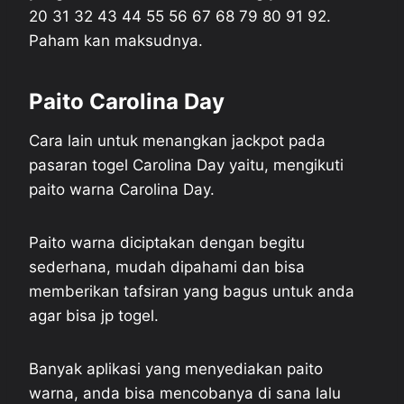
20 31 32 43 44 55 56 67 68 79 80 91 92.
Paham kan maksudnya.
Paito Carolina Day
Cara lain untuk menangkan jackpot pada
pasaran togel Carolina Day yaitu, mengikuti
paito warna Carolina Day.
Paito warna diciptakan dengan begitu
sederhana, mudah dipahami dan bisa
memberikan tafsiran yang bagus untuk anda
agar bisa jp togel.
Banyak aplikasi yang menyediakan paito
warna, anda bisa mencobanya di sana lalu