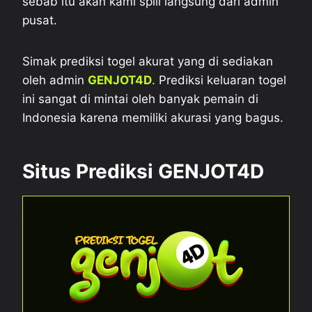
sebab itu akan kami spill langsung dari admin
pusat.
Simak prediksi togel akurat yang di sediakan
oleh admin
GENJOT4D
. Prediksi keluaran togel
ini sangat di mintai oleh banyak pemain di
Indonesia karena memiliki akurasi yang bagus.
Situs Prediksi GENJOT4D