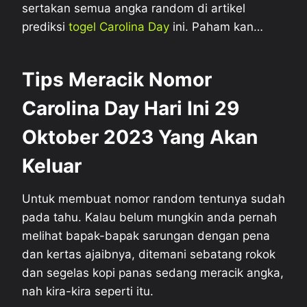
sertakan semua angka random di artikel
prediksi
togel Carolina Day
ini. Paham kan…
Tips Meracik
Nomor
Carolina Day Hari Ini 29
Oktober 2023 Yang Akan
Keluar
Untuk membuat nomor random tentunya sudah
pada tahu. Kalau belum mungkin anda pernah
melihat bapak-bapak sarungan dengan pena
dan kertas ajaibnya, ditemani sebatang rokok
dan segelas kopi panas sedang meracik angka,
nah kira-kira seperti itu.