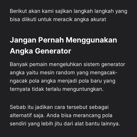
Berikut akan kami sajikan langkah langkah yang
bisa diikuti untuk meracik angka akurat
Jangan Pernah Menggunakan
Angka Generator
Banyak pemain mengeluhkan sistem generator
angka yaitu mesin random yang mengacak-
ngacak pola angka menjadi pola baru yang
ternyata tidak terlalu menguntungkan.
Sebab itu jadikan cara tersebut sebagai
alternatif saja. Anda bisa merancang pola
sendiri yang lebih jitu dari alat bantu lainnya.