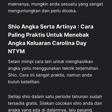
maknanya, mungkin anda sesuatu yang sangat
menguntungkan dan perlu dicoba.
Shio Angka Serta Artinya : Cara
Paling Praktis Untuk Menebak
Angka Keluaran Carolina Day
NTYM
Selain mimpi cara lain untuk menghasilkan
angka yaitu menggunakan teknik terjemahan
Shio. Cara ini sangat praktis, namun anda
butuh ketelitian.
Setiap shio dalam satu periode tahunan sudah
tersedia gratis. Silakan cocokan shio anda dan
angka yang ada di dalamnya, lalu pasang.