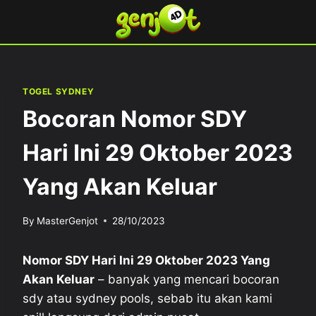
Skip
to
content
TOGEL SYDNEY
Bocoran Nomor SDY
Hari Ini 29 Oktober 2023
Yang Akan Keluar
By
MasterGenjot
28/10/2023
Nomor SDY Hari Ini 29 Oktober 2023 Yang
Akan Keluar
– banyak yang mencari bocoran
sdy atau sydney pools, sebab itu akan kami