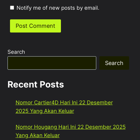
Notify me of new posts by email.
Search
Search
Recent Posts
Nomor Cartier4D Hari Ini 22 Desember
2025 Yang Akan Keluar
Nomor Hougang Hari Ini 22 Desember 2025
Yang Akan Keluar