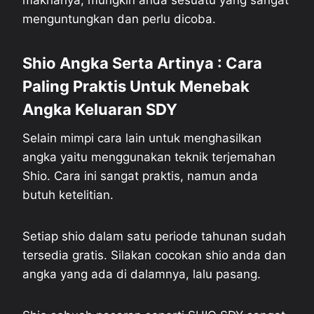
maknanya, mungkin anda sesuatu yang sangat
menguntungkan dan perlu dicoba.
Shio Angka Serta Artinya : Cara
Paling Praktis Untuk Menebak
Angka Keluaran SDY
Selain mimpi cara lain untuk menghasilkan
angka yaitu menggunakan teknik terjemahan
Shio. Cara ini sangat praktis, namun anda
butuh ketelitian.
Setiap shio dalam satu periode tahunan sudah
tersedia gratis. Silakan cocokan shio anda dan
angka yang ada di dalamnya, lalu pasang.