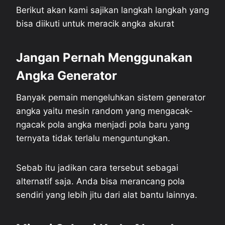
Berikut akan kami sajikan langkah langkah yang
bisa diikuti untuk meracik angka akurat
Jangan Pernah Menggunakan
Angka Generator
Banyak pemain mengeluhkan sistem generator
angka yaitu mesin random yang mengacak-
ngacak pola angka menjadi pola baru yang
ternyata tidak terlalu menguntungkan.
Sebab itu jadikan cara tersebut sebagai
alternatif saja. Anda bisa merancang pola
sendiri yang lebih jitu dari alat bantu lainnya.