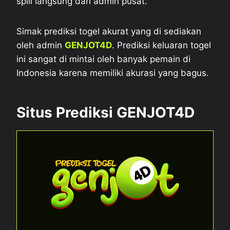
spill langsung dari admin pusat.
Simak prediksi togel akurat yang di sediakan
oleh admin
GENJOT4D
. Prediksi keluaran togel
ini sangat di mintai oleh banyak pemain di
Indonesia karena memiliki akurasi yang bagus.
Situs Prediksi GENJOT4D