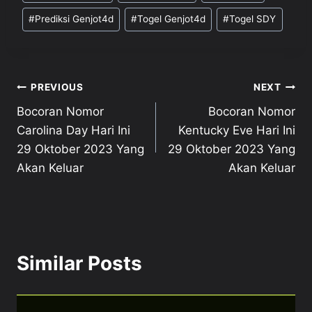
Tags:
#
Prediksi Genjot4d
#
Togel Genjot4d
#
Togel SDY
Post
PREVIOUS
NEXT
Bocoran Nomor
Bocoran Nomor
navigation
Carolina Day Hari Ini
Kentucky Eve Hari Ini
29 Oktober 2023 Yang
29 Oktober 2023 Yang
Akan Keluar
Akan Keluar
Similar Posts