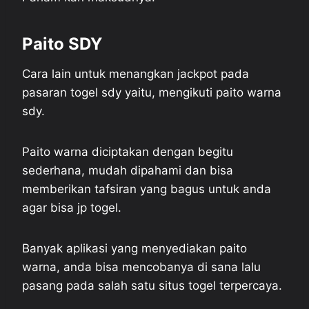
Paito SDY
Cara lain untuk menangkan jackpot pada
pasaran togel sdy yaitu, mengikuti paito warna
sdy.
Paito warna diciptakan dengan begitu
sederhana, mudah dipahami dan bisa
memberikan tafsiran yang bagus untuk anda
agar bisa jp togel.
Banyak aplikasi yang menyediakan paito
warna, anda bisa mencobanya di sana lalu
pasang pada salah satu situs togel terpercaya.