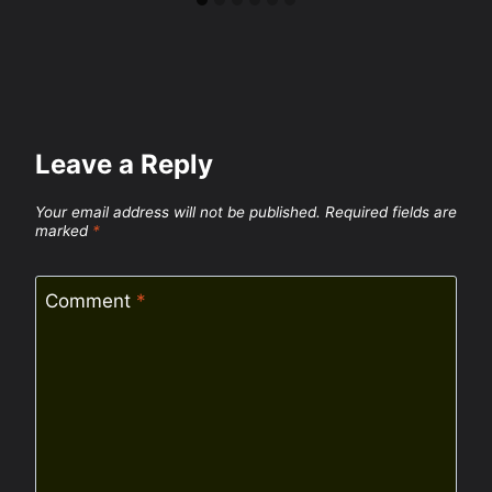
Leave a Reply
Your email address will not be published.
Required fields are
marked
*
Comment
*