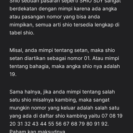
Shio sebuah pasaran seperti SHIO SDY sangat
berdekatan dengan mimpi karena ada angka
atau pasangan nomor yang bisa anda
mimpikan, semua arti shio tersedia lengkap di
tabel shio.
Misal, anda mimpi tentang setan, maka shio
setan diartikan sebagai nomor 01. Atau mimpi
tentang bahagia, maka angka shio nya adalah
19.
Sama halnya, jika anda mimpi tentang salah
satu shio misalnya kambing, maka sangat
mungkin nomor yang keluar adalah salah satu
yang ada di daftar shio kambing yaitu 07 08 19
20 31 32 43 44 55 56 67 68 79 80 91 92.
Paham kan maksudnya.