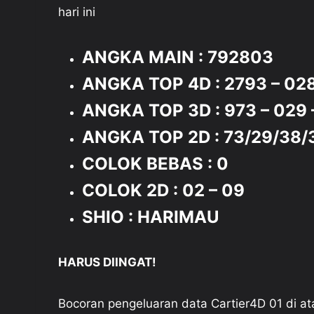
hari ini
ANGKA MAIN : 792803
ANGKA TOP 4D : 2793 – 02
ANGKA TOP 3D : 973 – 029 
ANGKA TOP 2D : 73/29/38/
COLOK BEBAS : 0
COLOK 2D : 02 – 09
SHIO : HARIMAU
HARUS DIINGAT!
Bocoran pengeluaran data Cartier4D 01 di a