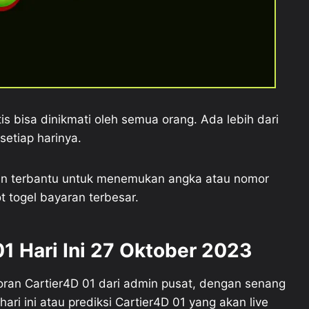
is bisa dinikmati oleh semua orang. Ada lebih dari
setiap harinya.
kan terbantu untuk menemukan angka atau nomor
 togel bayaran terbesar.
1 Hari Ini 27 Oktober 2023
ran Cartier4D 01 dari admin pusat, dengan senang
ari ini atau prediksi Cartier4D 01 yang akan live