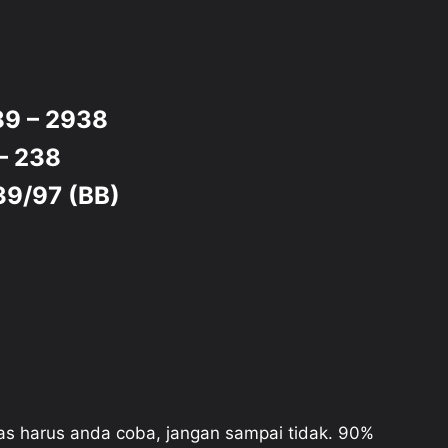
89 – 2938
– 238
39/97 (BB)
tas harus anda coba, jangan sampai tidak. 90%