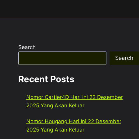
Search
Search
Recent Posts
Nomor Cartier4D Hari Ini 22 Desember
2025 Yang Akan Keluar
Nomor Hougang Hari Ini 22 Desember
2025 Yang Akan Keluar