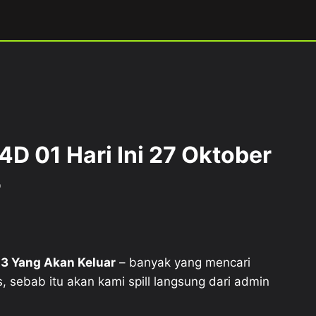
D 01 Hari Ini 27 Oktober
r
23 Yang Akan Keluar
– banyak yang mencari
, sebab itu akan kami spill langsung dari admin