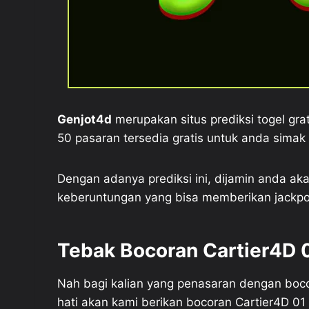
Genjot4d
merupakan situs prediksi togel grat
50 pasaran tersedia gratis untuk anda simak 
Dengan adanya prediksi ini, dijamin anda a
keberuntungan yang bisa memberikan jackpot
Tebak Bocoran Cartier4D 0
Nah bagi kalian yang penasaran dengan boco
hati akan kami berikan bocoran Cartier4D 01 h