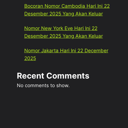
Bocoran Nomor Cambodia Hari Ini 22
Desember 2025 Yang Akan Keluar
Nomor New York Eve Hari Ini 22
Desember 2025 Yang Akan Keluar
Nomor Jakarta Hari Ini 22 December
2025
Recent Comments
No comments to show.