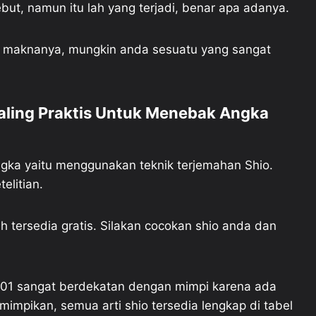
ut, namun itu lah yang terjadi, benar apa adanya.
i maknanya, mungkin anda sesuatu yang sangat
Paling Praktis Untuk Menebak Angka
ngka yaitu menggunakan teknik terjemahan Shio.
elitian.
h tersedia gratis. Silakan cocokan shio anda dan
D 01 sangat berdekatan dengan mimpi karena ada
mpikan, semua arti shio tersedia lengkap di tabel