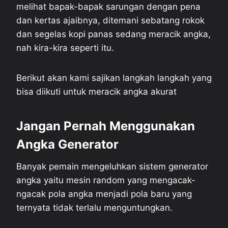
melihat bapak-bapak sarungan dengan pena
dan kertas ajaibnya, ditemani sebatang rokok
dan segelas kopi panas sedang meracik angka,
nah kira-kira seperti itu.
Berikut akan kami sajikan langkah langkah yang
bisa diikuti untuk meracik angka akurat
Jangan Pernah Menggunakan
Angka Generator
Banyak pemain mengeluhkan sistem generator
angka yaitu mesin random yang mengacak-
ngacak pola angka menjadi pola baru yang
ternyata tidak terlalu menguntungkan.