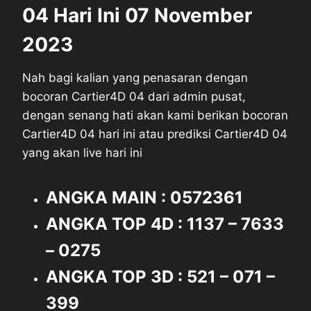
04 Hari Ini 07 November
2023
Nah bagi kalian yang penasaran dengan
bocoran Cartier4D 04 dari admin pusat,
dengan senang hati akan kami berikan bocoran
Cartier4D 04 hari ini atau prediksi Cartier4D 04
yang akan live hari ini
ANGKA MAIN : 0572361
ANGKA TOP 4D : 1137 – 7633
– 0275
ANGKA TOP 3D : 521 – 071 –
399