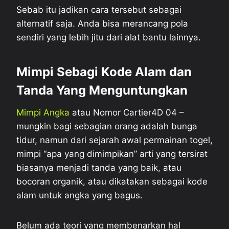
Sebab itu jadikan cara tersebut sebagai
alternatif saja. Anda bisa merancang pola
sendiri yang lebih jitu dari alat bantu lainnya.
Mimpi Sebagi Kode Alam dan
Tanda Yang Menguntungkan
Mimpi Angka
atau Nomor Cartier4D 04 –
mungkin bagi sebagian orang adalah bunga
tidur, namun dari sejarah awal permainan togel,
mimpi “apa yang dimimpikan” arti yang tersirat
biasanya menjadi tanda yang baik, atau
bocoran organik, atau dikatakan sebagai kode
alam untuk angka yang bagus.
Belum ada teori yang membenarkan hal