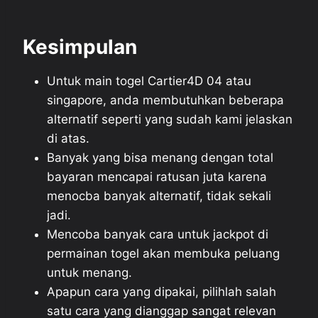
Kesimpulan
Untuk main togel Cartier4D 04 atau
singapore, anda membutuhkan beberapa
alternatif seperti yang sudah kami jelaskan
di atas.
Banyak yang bisa menang dengan total
bayaran mencapai ratusan juta karena
menocba banyak alternatif, tidak sekali
jadi.
Mencoba banyak cara untuk jackpot di
permainan togel akan membuka peluang
untuk menang.
Apapun cara yang dipakai, pilihlah salah
satu cara yang dianggap sangat relevan