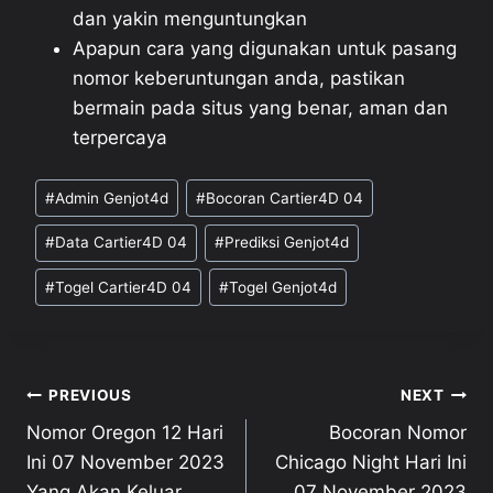
dan yakin menguntungkan
Apapun cara yang digunakan untuk pasang
nomor keberuntungan anda, pastikan
bermain pada situs yang benar, aman dan
terpercaya
Post
#
Admin Genjot4d
#
Bocoran Cartier4D 04
Tags:
#
Data Cartier4D 04
#
Prediksi Genjot4d
#
Togel Cartier4D 04
#
Togel Genjot4d
Post
PREVIOUS
NEXT
Nomor Oregon 12 Hari
Bocoran Nomor
navigation
Ini 07 November 2023
Chicago Night Hari Ini
Yang Akan Keluar
07 November 2023