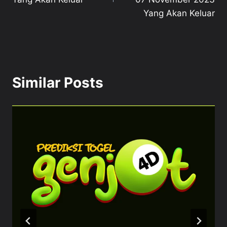
Yang Akan Keluar
Similar Posts