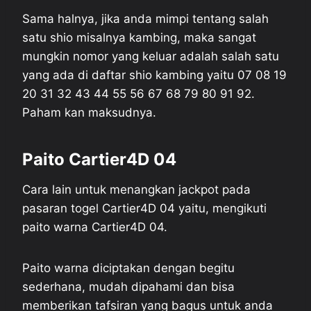
Sama halnya, jika anda mimpi tentang salah
satu shio misalnya kambing, maka sangat
mungkin nomor yang keluar adalah salah satu
yang ada di daftar shio kambing yaitu 07 08 19
20 31 32 43 44 55 56 67 68 79 80 91 92.
Paham kan maksudnya.
Paito Cartier4D 04
Cara lain untuk menangkan jackpot pada
pasaran togel Cartier4D 04 yaitu, mengikuti
paito warna Cartier4D 04.
Paito warna diciptakan dengan begitu
sederhana, mudah dipahami dan bisa
memberikan tafsiran yang bagus untuk anda