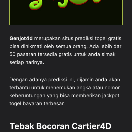
Genjot4d
merupakan situs prediksi togel gratis
bisa dinikmati oleh semua orang. Ada lebih dari
50 pasaran tersedia gratis untuk anda simak
setiap harinya.
Dengan adanya prediksi ini, dijamin anda akan
terbantu untuk menemukan angka atau nomor
keberuntungan yang bisa memberikan jackpot
togel bayaran terbesar.
Tebak Bocoran Cartier4D