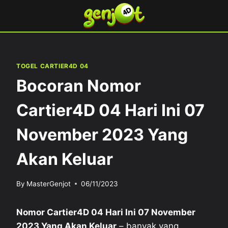
Skip
to
content
TOGEL CARTIER4D 04
Bocoran Nomor
Cartier4D 04 Hari Ini 07
November 2023 Yang
Akan Keluar
By
MasterGenjot
06/11/2023
Nomor Cartier4D 04 Hari Ini 07 November
2023 Yang Akan Keluar
– banyak yang