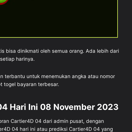
is bisa dinikmati oleh semua orang. Ada lebih dari
setiap harinya.
kan terbantu untuk menemukan angka atau nomor
 togel bayaran terbesar.
04 Hari Ini 08 November 2023
ran Cartier4D 04 dari admin pusat, dengan
r4D 04 hari ini atau prediksi Cartier4D 04 yang