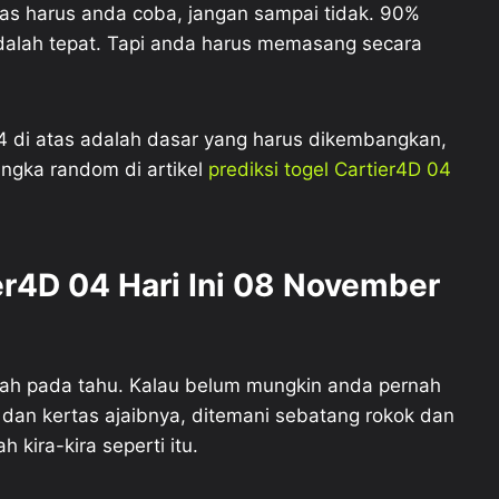
tas harus anda coba, jangan sampai tidak. 90%
adalah tepat. Tapi anda harus memasang secara
04 di atas adalah dasar yang harus dikembangkan,
ngka random di artikel
prediksi togel Cartier4D 04
r4D 04 Hari Ini 08 November
h pada tahu. Kalau belum mungkin anda pernah
an kertas ajaibnya, ditemani sebatang rokok dan
kira-kira seperti itu.