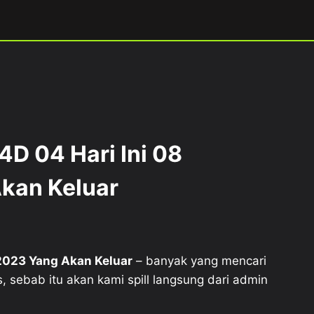
D 04 Hari Ini 08
kan Keluar
2023 Yang Akan Keluar
– banyak yang mencari
, sebab itu akan kami spill langsung dari admin