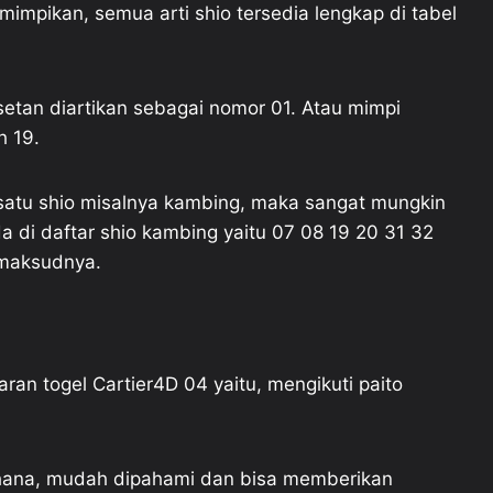
mpikan, semua arti shio tersedia lengkap di tabel
setan diartikan sebagai nomor 01. Atau mimpi
h 19.
 satu shio misalnya kambing, maka sangat mungkin
a di daftar shio kambing yaitu 07 08 19 20 31 32
 maksudnya.
ran togel Cartier4D 04 yaitu, mengikuti paito
rhana, mudah dipahami dan bisa memberikan