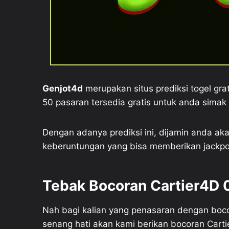
Genjot4d
merupakan situs prediksi togel grat
50 pasaran tersedia gratis untuk anda simak 
Dengan adanya prediksi ini, dijamin anda a
keberuntungan yang bisa memberikan jackpot
Tebak Bocoran Cartier4D 
Nah bagi kalian yang penasaran dengan boco
senang hati akan kami berikan bocoran Cartie