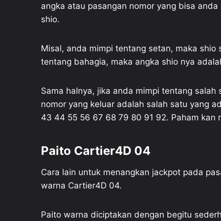
angka atau pasangan nomor yang bisa anda mi
shio.
Misal, anda mimpi tentang setan, maka shio 
tentang bahagia, maka angka shio nya adala
Sama halnya, jika anda mimpi tentang salah
nomor yang keluar adalah salah satu yang ad
43 44 55 56 67 68 79 80 91 92. Paham kan
Paito Cartier4D 04
Cara lain untuk menangkan jackpot pada pasa
warna Cartier4D 04.
Paito warna diciptakan dengan begitu sede