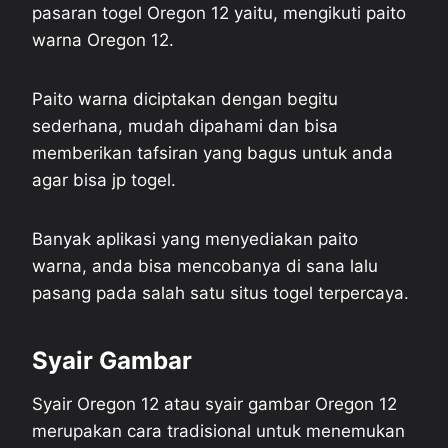
pasaran togel Oregon 12 yaitu, mengikuti paito
warna Oregon 12.
Paito warna diciptakan dengan begitu
sederhana, mudah dipahami dan bisa
memberikan tafsiran yang bagus untuk anda
agar bisa jp togel.
Banyak aplikasi yang menyediakan paito
warna, anda bisa mencobanya di sana lalu
pasang pada salah satu situs togel terpercaya.
Syair Gambar
Syair Oregon 12 atau syair gambar Oregon 12
merupakan cara tradisional untuk menemukan