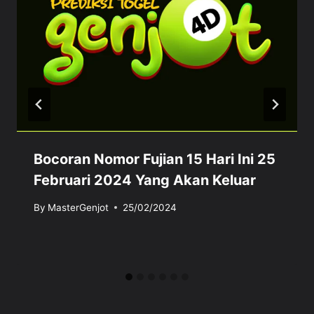
Bocoran Nomor Fujian 15 Hari Ini 25
Februari 2024 Yang Akan Keluar
By
MasterGenjot
25/02/2024