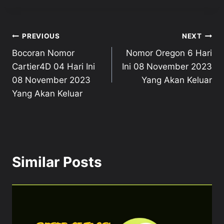
Post
PREVIOUS
NEXT
Bocoran Nomor
Nomor Oregon 6 Hari
navigation
Cartier4D 04 Hari Ini
Ini 08 November 2023
08 November 2023
Yang Akan Keluar
Yang Akan Keluar
Similar Posts