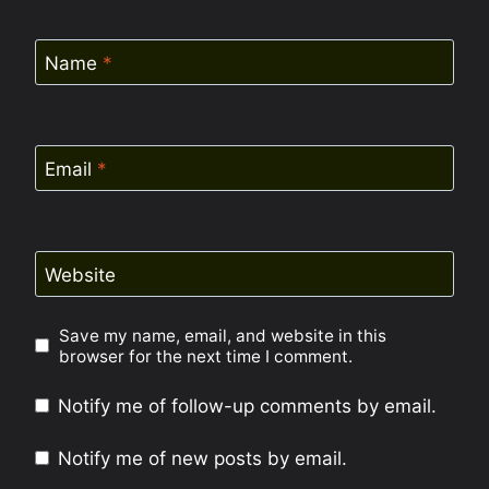
Name
*
Email
*
Website
Save my name, email, and website in this
browser for the next time I comment.
Notify me of follow-up comments by email.
Notify me of new posts by email.