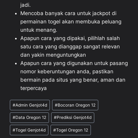
jadi.
Mencoba banyak cara untuk jackpot di
permainan togel akan membuka peluang
untuk menang.
Apapun cara yang dipakai, pilihlah salah
satu cara yang dianggap sangat relevan
dan yakin menguntungkan
Apapun cara yang digunakan untuk pasang
nomor keberuntungan anda, pastikan
bermain pada situs yang benar, aman dan
terpercaya
Post
#
Admin Genjot4d
#
Bocoran Oregon 12
Tags:
#
Data Oregon 12
#
Prediksi Genjot4d
#
Togel Genjot4d
#
Togel Oregon 12