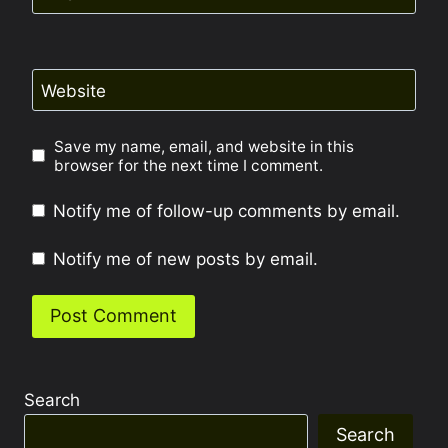
Website
Save my name, email, and website in this
browser for the next time I comment.
Notify me of follow-up comments by email.
Notify me of new posts by email.
Search
Search