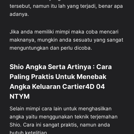
tersebut, namun itu lah yang terjadi, benar apa
adanya.
Jika anda memiliki mimpi maka coba mencari
maknanya, mungkin anda sesuatu yang sangat
menguntungkan dan perlu dicoba.
Shio Angka Serta Artinya : Cara
Paling Praktis Untuk Menebak
Angka Keluaran Cartier4D 04
NTYM
Selain mimpi cara lain untuk menghasilkan
angka yaitu menggunakan teknik terjemahan
Shio. Cara ini sangat praktis, namun anda
butuh ketelitian.