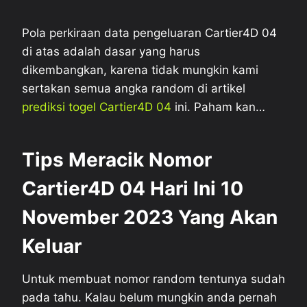
Pola perkiraan data pengeluaran Cartier4D 04
di atas adalah dasar yang harus
dikembangkan, karena tidak mungkin kami
sertakan semua angka random di artikel
prediksi togel Cartier4D 04
ini. Paham kan…
Tips Meracik
Nomor
Cartier4D 04 Hari Ini 10
November 2023 Yang Akan
Keluar
Untuk membuat nomor random tentunya sudah
pada tahu. Kalau belum mungkin anda pernah