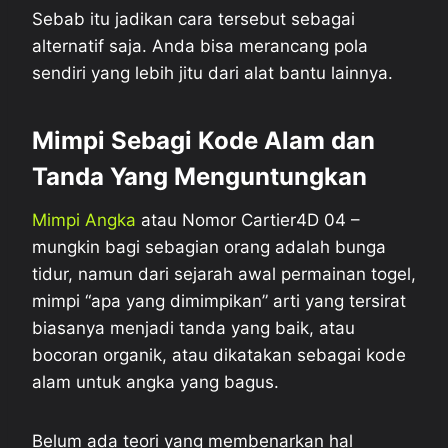
Sebab itu jadikan cara tersebut sebagai
alternatif saja. Anda bisa merancang pola
sendiri yang lebih jitu dari alat bantu lainnya.
Mimpi Sebagi Kode Alam dan
Tanda Yang Menguntungkan
Mimpi Angka
atau Nomor Cartier4D 04 –
mungkin bagi sebagian orang adalah bunga
tidur, namun dari sejarah awal permainan togel,
mimpi “apa yang dimimpikan” arti yang tersirat
biasanya menjadi tanda yang baik, atau
bocoran organik, atau dikatakan sebagai kode
alam untuk angka yang bagus.
Belum ada teori yang membenarkan hal