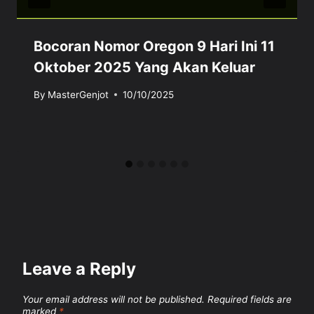
Bocoran Nomor Oregon 9 Hari Ini 11
Oktober 2025 Yang Akan Keluar
By
MasterGenjot
10/10/2025
Leave a Reply
Your email address will not be published.
Required fields are
marked
*