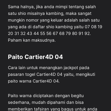
Sama halnya, jika anda mimpi tentang salah
satu shio misalnya kambing, maka sangat
mungkin nomor yang keluar adalah salah satu
yang ada di daftar shio kambing yaitu 07 08 19
20 31 32 43 44 55 56 67 68 79 80 91 92.
Paham kan maksudnya.
Paito Cartier4D 04
Cara lain untuk menangkan jackpot pada
pasaran togel Cartier4D 04 yaitu, mengikuti
paito warna Cartier4D 04.
Paito warna diciptakan dengan begitu
sederhana, mudah dipahami dan bisa
memberikan tafsiran yang bagus untuk anda