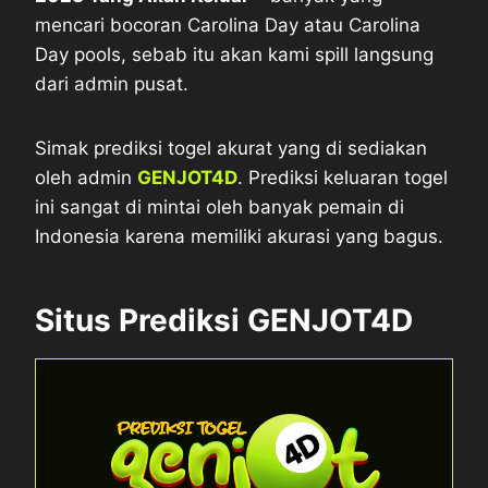
mencari bocoran Carolina Day atau Carolina
Day pools, sebab itu akan kami spill langsung
dari admin pusat.
Simak prediksi togel akurat yang di sediakan
oleh admin
GENJOT4D
. Prediksi keluaran togel
ini sangat di mintai oleh banyak pemain di
Indonesia karena memiliki akurasi yang bagus.
Situs Prediksi GENJOT4D