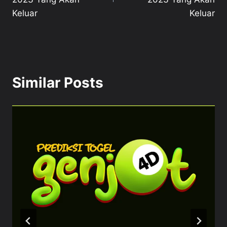
Keluar
Keluar
Similar Posts