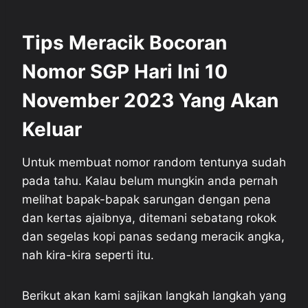
Tips Meracik Bocoran
Nomor SGP Hari Ini 10
November 2023 Yang Akan
Keluar
Untuk membuat nomor random tentunya sudah
pada tahu. Kalau belum mungkin anda pernah
melihat bapak-bapak sarungan dengan pena
dan kertas ajaibnya, ditemani sebatang rokok
dan segelas kopi panas sedang meracik angka,
nah kira-kira seperti itu.
Berikut akan kami sajikan langkah langkah yang