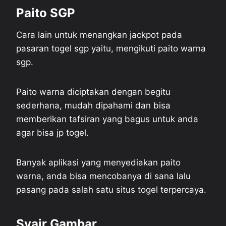
Paito SGP
Cara lain untuk menangkan jackpot pada
pasaran togel sgp yaitu, mengikuti paito warna
sgp.
Paito warna diciptakan dengan begitu
sederhana, mudah dipahami dan bisa
memberikan tafsiran yang bagus untuk anda
agar bisa jp togel.
Banyak aplikasi yang menyediakan paito
warna, anda bisa mencobanya di sana lalu
pasang pada salah satu situs togel terpercaya.
Syair Gambar