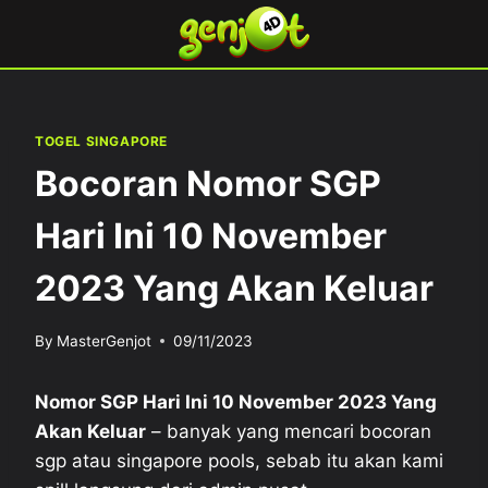
Skip
to
content
TOGEL SINGAPORE
Bocoran Nomor SGP
Hari Ini 10 November
2023 Yang Akan Keluar
By
MasterGenjot
09/11/2023
Nomor SGP Hari Ini 10 November 2023 Yang
Akan Keluar
– banyak yang mencari bocoran
sgp atau singapore pools, sebab itu akan kami