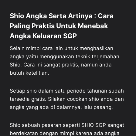
Shio Angka Serta Artinya : Cara
Paling Praktis Untuk Menebak
Angka Keluaran SGP
Selain mimpi cara lain untuk menghasilkan
angka yaitu menggunakan teknik terjemahan
Shio. Cara ini sangat praktis, namun anda
butuh ketelitian.
Setiap shio dalam satu periode tahunan sudah
tersedia gratis. Silakan cocokan shio anda dan
angka yang ada di dalamnya, lalu pasang.
Shio sebuah pasaran seperti SHIO SGP sangat
berdekatan dengan mimpi karena ada angka