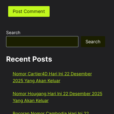
Search
Search
Recent Posts
Nomor Cartier4D Hari Ini 22 Desember
2025 Yang Akan Keluar
Nomor Hougang Hari Ini 22 Desember 2025
Yang Akan Keluar
Bocoran Nomor Cambodia Hari Ini 22