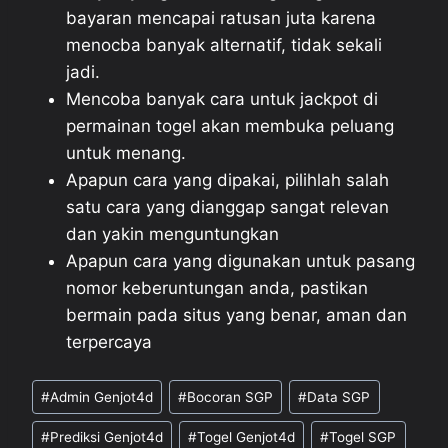
bayaran mencapai ratusan juta karena
menocba banyak alternatif, tidak sekali
jadi.
Mencoba banyak cara untuk jackpot di
permainan togel akan membuka peluang
untuk menang.
Apapun cara yang dipakai, pilihlah salah
satu cara yang dianggap sangat relevan
dan yakin menguntungkan
Apapun cara yang digunakan untuk pasang
nomor keberuntungan anda, pastikan
bermain pada situs yang benar, aman dan
terpercaya
Post
#
Admin Genjot4d
#
Bocoran SGP
#
Data SGP
Tags:
#
Prediksi Genjot4d
#
Togel Genjot4d
#
Togel SGP