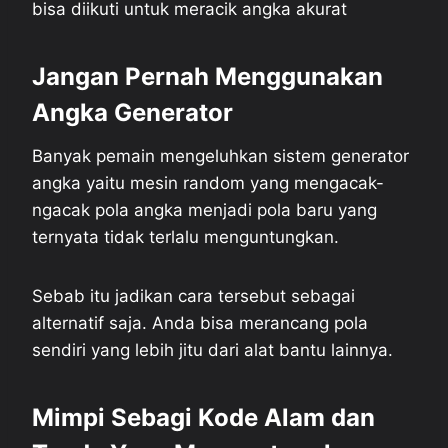
bisa diikuti untuk meracik angka akurat
Jangan Pernah Menggunakan
Angka Generator
Banyak pemain mengeluhkan sistem generator
angka yaitu mesin random yang mengacak-
ngacak pola angka menjadi pola baru yang
ternyata tidak terlalu menguntungkan.
Sebab itu jadikan cara tersebut sebagai
alternatif saja. Anda bisa merancang pola
sendiri yang lebih jitu dari alat bantu lainnya.
Mimpi Sebagi Kode Alam dan