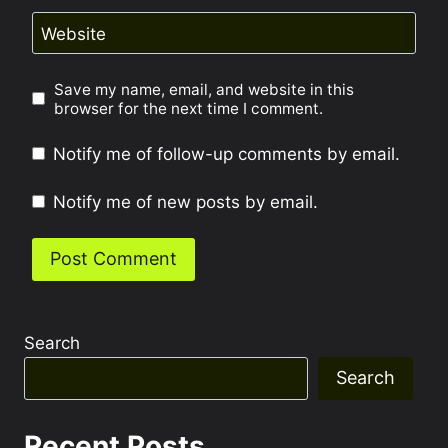
Website
Save my name, email, and website in this
browser for the next time I comment.
Notify me of follow-up comments by email.
Notify me of new posts by email.
Search
Search
Recent Posts