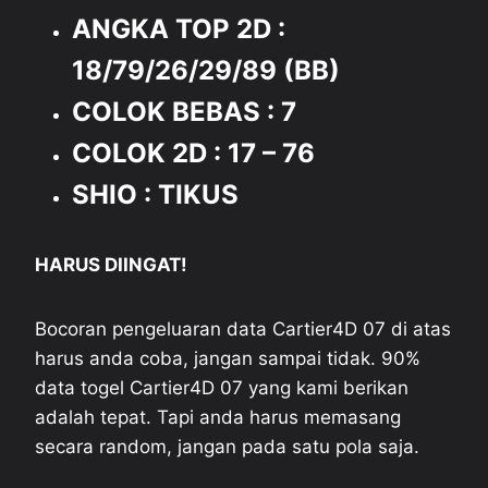
ANGKA TOP 2D :
18/79/26/29/89 (BB)
COLOK BEBAS : 7
COLOK 2D : 17 – 76
SHIO : TIKUS
HARUS DIINGAT!
Bocoran pengeluaran data Cartier4D 07 di atas
harus anda coba, jangan sampai tidak. 90%
data togel Cartier4D 07 yang kami berikan
adalah tepat. Tapi anda harus memasang
secara random, jangan pada satu pola saja.