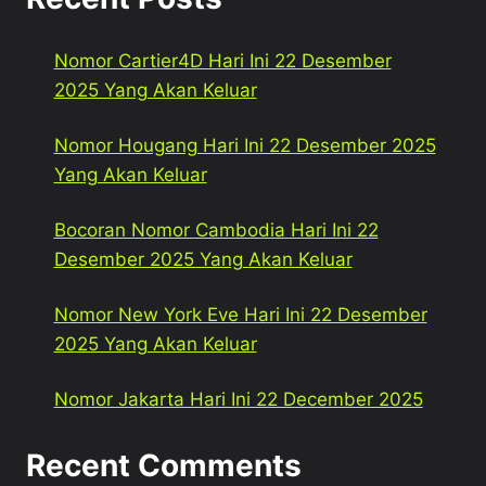
Nomor Cartier4D Hari Ini 22 Desember
2025 Yang Akan Keluar
Nomor Hougang Hari Ini 22 Desember 2025
Yang Akan Keluar
Bocoran Nomor Cambodia Hari Ini 22
Desember 2025 Yang Akan Keluar
Nomor New York Eve Hari Ini 22 Desember
2025 Yang Akan Keluar
Nomor Jakarta Hari Ini 22 December 2025
Recent Comments