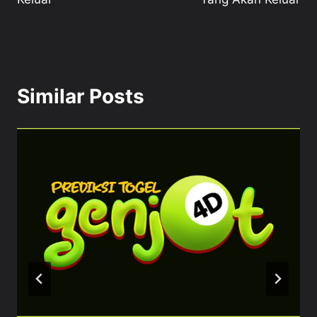
Similar Posts