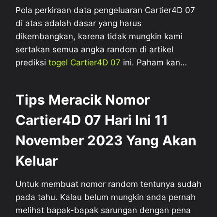
Pola perkiraan data pengeluaran Cartier4D 07
di atas adalah dasar yang harus
dikembangkan, karena tidak mungkin kami
sertakan semua angka random di artikel
prediksi
togel Cartier4D 07
ini. Paham kan…
Tips Meracik
Nomor
Cartier4D 07 Hari Ini 11
November 2023 Yang Akan
Keluar
Untuk membuat nomor random tentunya sudah
pada tahu. Kalau belum mungkin anda pernah
melihat bapak-bapak sarungan dengan pena