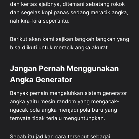
dan kertas ajaibnya, ditemani sebatang rokok
dan segelas kopi panas sedang meracik angka,
nah kira-kira seperti itu.
Berikut akan kami sajikan langkah langkah yang
bisa diikuti untuk meracik angka akurat
Jangan Pernah Menggunakan
Angka Generator
Banyak pemain mengeluhkan sistem generator
angka yaitu mesin random yang mengacak-
ngacak pola angka menjadi pola baru yang
ternyata tidak terlalu menguntungkan.
Sebab itu jadikan cara tersebut sebagai