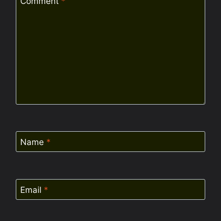
Comment
*
Name
*
Email
*