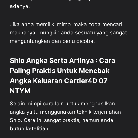
adanya.
Jika anda memiliki mimpi maka coba mencari
maknanya, mungkin anda sesuatu yang sangat
menguntungkan dan perlu dicoba.
Shio Angka Serta Artinya : Cara
Paling Praktis Untuk Menebak
Angka Keluaran Cartier4D 07
NTYM
Selain mimpi cara lain untuk menghasilkan
angka yaitu menggunakan teknik terjemahan
Shio. Cara ini sangat praktis, namun anda
butuh ketelitian.