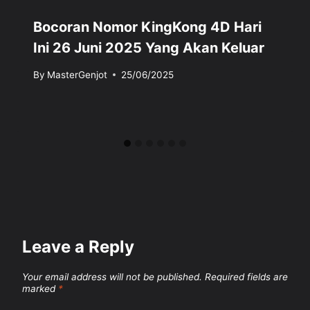
Bocoran Nomor KingKong 4D Hari
Ini 26 Juni 2025 Yang Akan Keluar
By
MasterGenjot
25/06/2025
Leave a Reply
Your email address will not be published.
Required fields are
marked
*