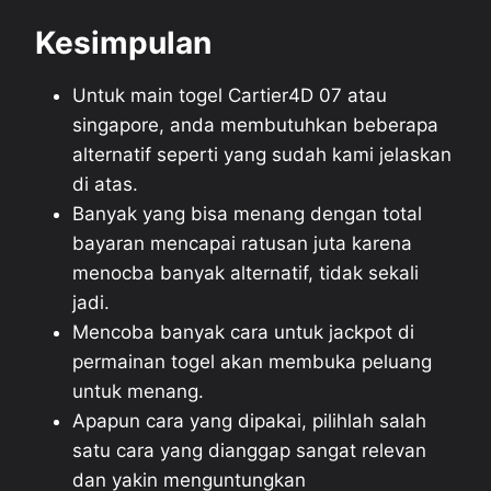
Kesimpulan
Untuk main togel Cartier4D 07 atau
singapore, anda membutuhkan beberapa
alternatif seperti yang sudah kami jelaskan
di atas.
Banyak yang bisa menang dengan total
bayaran mencapai ratusan juta karena
menocba banyak alternatif, tidak sekali
jadi.
Mencoba banyak cara untuk jackpot di
permainan togel akan membuka peluang
untuk menang.
Apapun cara yang dipakai, pilihlah salah
satu cara yang dianggap sangat relevan
dan yakin menguntungkan