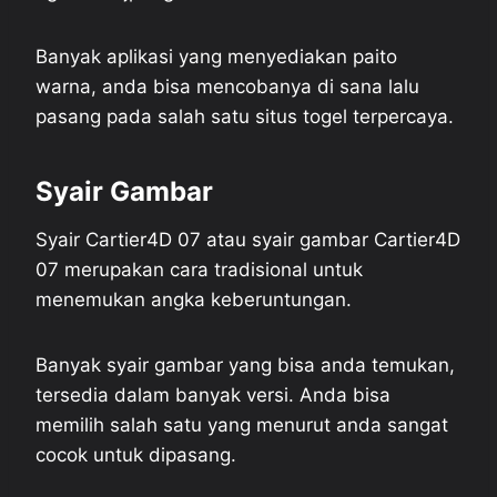
Banyak aplikasi yang menyediakan paito
warna, anda bisa mencobanya di sana lalu
pasang pada salah satu situs togel terpercaya.
Syair Gambar
Syair Cartier4D 07 atau syair gambar Cartier4D
07 merupakan cara tradisional untuk
menemukan angka keberuntungan.
Banyak syair gambar yang bisa anda temukan,
tersedia dalam banyak versi. Anda bisa
memilih salah satu yang menurut anda sangat
cocok untuk dipasang.