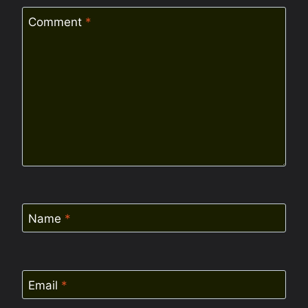
Comment
*
Name
*
Email
*