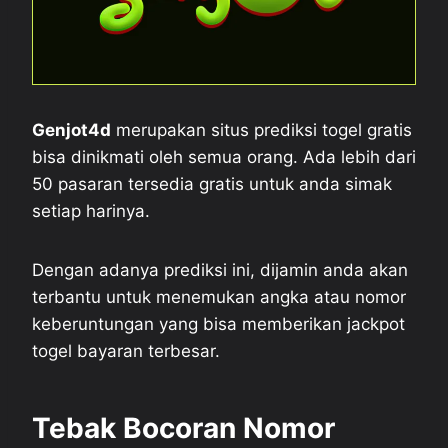
Genjot4d
merupakan situs prediksi togel gratis
bisa dinikmati oleh semua orang. Ada lebih dari
50 pasaran tersedia gratis untuk anda simak
setiap harinya.
Dengan adanya prediksi ini, dijamin anda akan
terbantu untuk menemukan angka atau nomor
keberuntungan yang bisa memberikan jackpot
togel bayaran terbesar.
Tebak Bocoran
Nomor