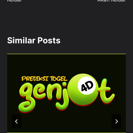
Similar Posts