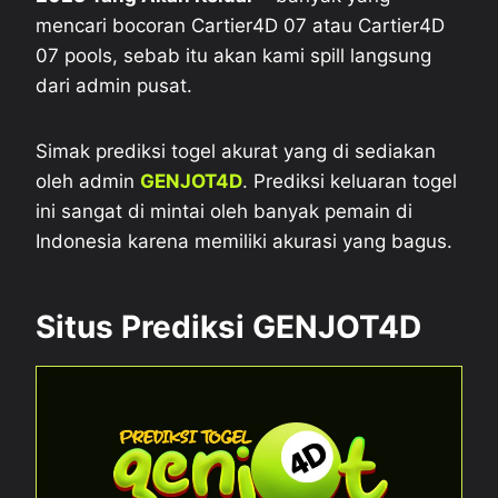
mencari bocoran Cartier4D 07 atau Cartier4D
07 pools, sebab itu akan kami spill langsung
dari admin pusat.
Simak prediksi togel akurat yang di sediakan
oleh admin
GENJOT4D
. Prediksi keluaran togel
ini sangat di mintai oleh banyak pemain di
Indonesia karena memiliki akurasi yang bagus.
Situs Prediksi GENJOT4D