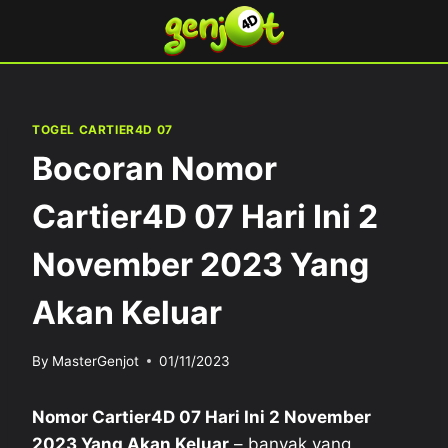
Skip
to
content
TOGEL CARTIER4D 07
Bocoran Nomor
Cartier4D 07 Hari Ini 2
November 2023 Yang
Akan Keluar
By
MasterGenjot
01/11/2023
Nomor Cartier4D 07 Hari Ini 2 November
2023 Yang Akan Keluar
– banyak yang