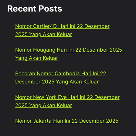
Recent Posts
Nomor Cartier4D Hari Ini 22 Desember
2025 Yang Akan Keluar
Nomor Hougang Hari Ini 22 Desember 2025
Yang Akan Keluar
Bocoran Nomor Cambodia Hari Ini 22
Desember 2025 Yang Akan Keluar
Nomor New York Eve Hari Ini 22 Desember
2025 Yang Akan Keluar
Nomor Jakarta Hari Ini 22 December 2025