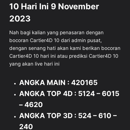
10 Hari Ini 9 November
2023
Nah bagi kalian yang penasaran dengan
bocoran Cartier4D 10 dari admin pusat,
dengan senang hati akan kami berikan bocoran
Cartier4D 10 hari ini atau prediksi Cartier4D 10
yang akan live hari ini
ANGKA MAIN : 420165
ANGKA TOP 4D : 5124 – 6015
– 4620
ANGKA TOP 3D : 524 – 610 –
240