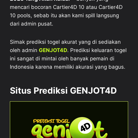
mencari bocoran Cartier4D 10 atau Cartier4D
10 pools, sebab itu akan kami spill langsung
dari admin pusat.
Simak prediksi togel akurat yang di sediakan
oleh admin
GENJOT4D
. Prediksi keluaran togel
ini sangat di mintai oleh banyak pemain di
Indonesia karena memiliki akurasi yang bagus.
Situs Prediksi GENJOT4D