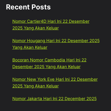
Recent Posts
Nomor Cartier4D Hari Ini 22 Desember
2025 Yang Akan Keluar
Nomor Hougang Hari Ini 22 Desember 2025
Yang Akan Keluar
Bocoran Nomor Cambodia Hari Ini 22
Desember 2025 Yang Akan Keluar
Nomor New York Eve Hari Ini 22 Desember
2025 Yang Akan Keluar
Nomor Jakarta Hari Ini 22 December 2025