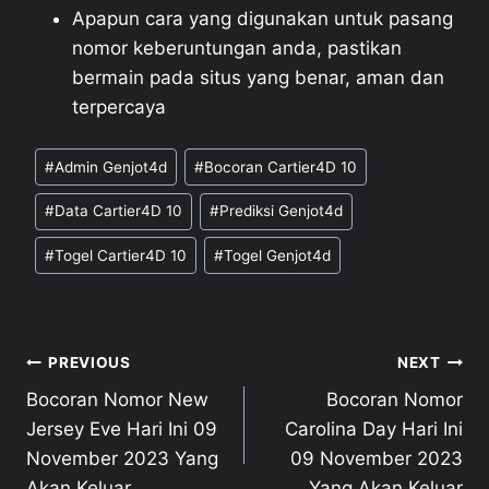
Apapun cara yang digunakan untuk pasang
nomor keberuntungan anda, pastikan
bermain pada situs yang benar, aman dan
terpercaya
Post
#
Admin Genjot4d
#
Bocoran Cartier4D 10
Tags:
#
Data Cartier4D 10
#
Prediksi Genjot4d
#
Togel Cartier4D 10
#
Togel Genjot4d
Post
PREVIOUS
NEXT
Bocoran Nomor New
Bocoran Nomor
navigation
Jersey Eve Hari Ini 09
Carolina Day Hari Ini
November 2023 Yang
09 November 2023
Akan Keluar
Yang Akan Keluar