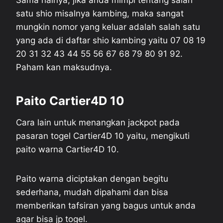
Sama halnya, jika anda mimpi tentang salah
satu shio misalnya kambing, maka sangat
mungkin nomor yang keluar adalah salah satu
yang ada di daftar shio kambing yaitu 07 08 19
20 31 32 43 44 55 56 67 68 79 80 91 92.
Paham kan maksudnya.
Paito Cartier4D 10
Cara lain untuk menangkan jackpot pada
pasaran togel Cartier4D 10 yaitu, mengikuti
paito warna Cartier4D 10.
Paito warna diciptakan dengan begitu
sederhana, mudah dipahami dan bisa
memberikan tafsiran yang bagus untuk anda
agar bisa jp togel.