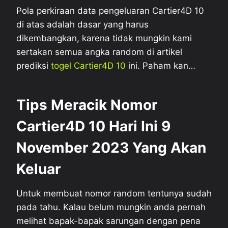
Pola perkiraan data pengeluaran Cartier4D 10
di atas adalah dasar yang harus
dikembangkan, karena tidak mungkin kami
sertakan semua angka random di artikel
prediksi
togel Cartier4D 10
ini. Paham kan…
Tips Meracik
Nomor
Cartier4D 10 Hari Ini 9
November 2023 Yang Akan
Keluar
Untuk membuat nomor random tentunya sudah
pada tahu. Kalau belum mungkin anda pernah
melihat bapak-bapak sarungan dengan pena