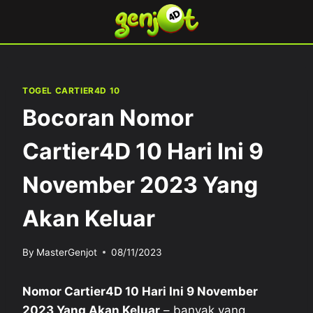
Skip
to
content
TOGEL CARTIER4D 10
Bocoran Nomor
Cartier4D 10 Hari Ini 9
November 2023 Yang
Akan Keluar
By
MasterGenjot
08/11/2023
Nomor Cartier4D 10 Hari Ini 9 November
2023 Yang Akan Keluar
– banyak yang