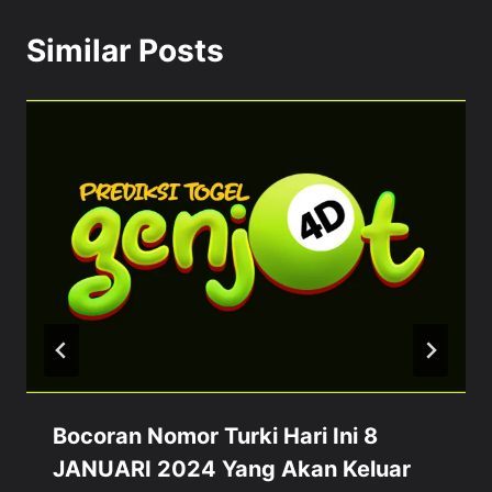
Similar Posts
Bocoran Nomor Turki Hari Ini 8
JANUARI 2024 Yang Akan Keluar