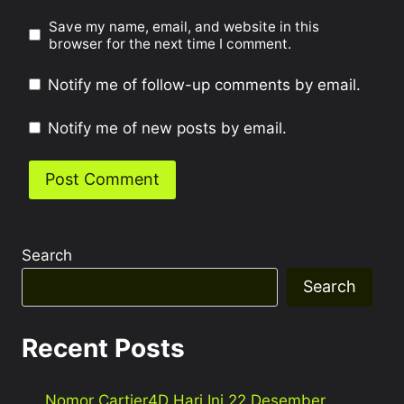
Save my name, email, and website in this
browser for the next time I comment.
Notify me of follow-up comments by email.
Notify me of new posts by email.
Search
Search
Recent Posts
Nomor Cartier4D Hari Ini 22 Desember