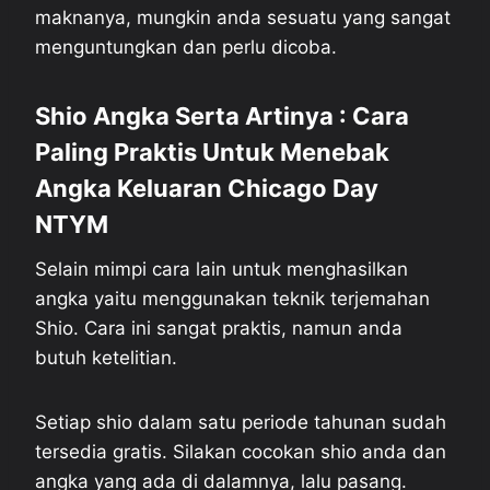
maknanya, mungkin anda sesuatu yang sangat
menguntungkan dan perlu dicoba.
Shio Angka Serta Artinya : Cara
Paling Praktis Untuk Menebak
Angka Keluaran Chicago Day
NTYM
Selain mimpi cara lain untuk menghasilkan
angka yaitu menggunakan teknik terjemahan
Shio. Cara ini sangat praktis, namun anda
butuh ketelitian.
Setiap shio dalam satu periode tahunan sudah
tersedia gratis. Silakan cocokan shio anda dan
angka yang ada di dalamnya, lalu pasang.