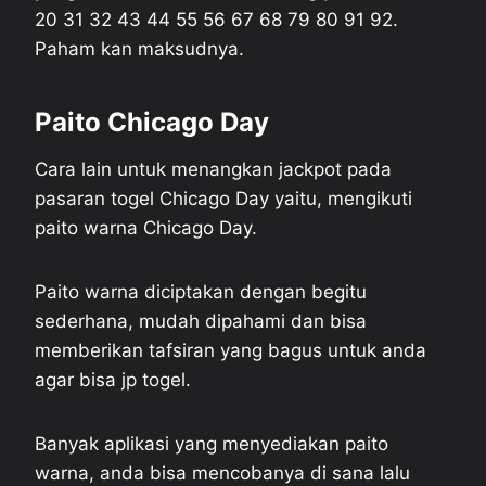
20 31 32 43 44 55 56 67 68 79 80 91 92.
Paham kan maksudnya.
Paito Chicago Day
Cara lain untuk menangkan jackpot pada
pasaran togel Chicago Day yaitu, mengikuti
paito warna Chicago Day.
Paito warna diciptakan dengan begitu
sederhana, mudah dipahami dan bisa
memberikan tafsiran yang bagus untuk anda
agar bisa jp togel.
Banyak aplikasi yang menyediakan paito
warna, anda bisa mencobanya di sana lalu