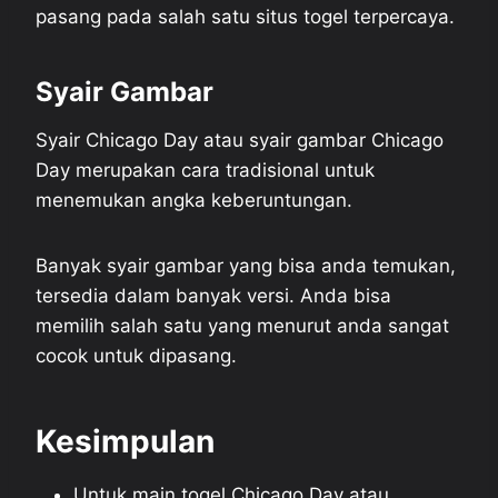
pasang pada salah satu situs togel terpercaya.
Syair Gambar
Syair Chicago Day atau syair gambar Chicago
Day merupakan cara tradisional untuk
menemukan angka keberuntungan.
Banyak syair gambar yang bisa anda temukan,
tersedia dalam banyak versi. Anda bisa
memilih salah satu yang menurut anda sangat
cocok untuk dipasang.
Kesimpulan
Untuk main togel Chicago Day atau