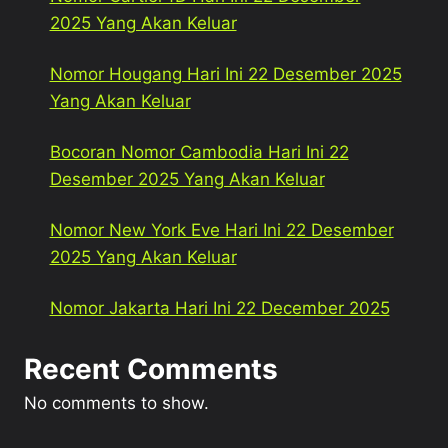
2025 Yang Akan Keluar
Nomor Hougang Hari Ini 22 Desember 2025
Yang Akan Keluar
Bocoran Nomor Cambodia Hari Ini 22
Desember 2025 Yang Akan Keluar
Nomor New York Eve Hari Ini 22 Desember
2025 Yang Akan Keluar
Nomor Jakarta Hari Ini 22 December 2025
Recent Comments
No comments to show.