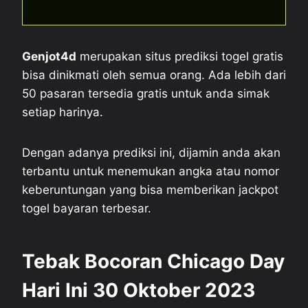
Genjot4d
merupakan situs prediksi togel gratis
bisa dinikmati oleh semua orang. Ada lebih dari
50 pasaran tersedia gratis untuk anda simak
setiap harinya.
Dengan adanya prediksi ini, dijamin anda akan
terbantu untuk menemukan angka atau nomor
keberuntungan yang bisa memberikan jackpot
togel bayaran terbesar.
Tebak Bocoran Chicago Day
Hari Ini 30 Oktober 2023