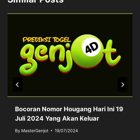
Bocoran Nomor Hougang Hari Ini 19
Juli 2024 Yang Akan Keluar
By
MasterGenjot
19/07/2024