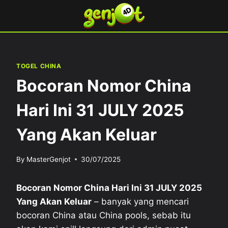
Skip
to
content
TOGEL CHINA
Bocoran Nomor China
Hari Ini 31 JULY 2025
Yang Akan Keluar
By
MasterGenjot
30/07/2025
Bocoran Nomor China Hari Ini 31 JULY 2025
Yang Akan Keluar
– banyak yang mencari
bocoran China atau China pools, sebab itu