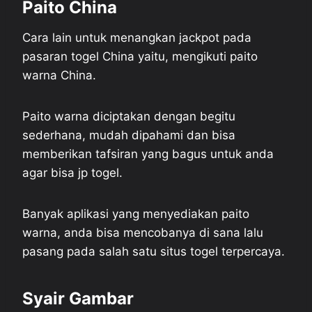
Paito China
Cara lain untuk menangkan jackpot pada
pasaran togel China yaitu, mengikuti paito
warna China.
Paito warna diciptakan dengan begitu
sederhana, mudah dipahami dan bisa
memberikan tafsiran yang bagus untuk anda
agar bisa jp togel.
Banyak aplikasi yang menyediakan paito
warna, anda bisa mencobanya di sana lalu
pasang pada salah satu situs togel terpercaya.
Syair Gambar