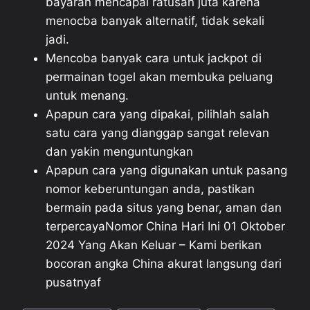
bayaran mencapai ratusan juta karena
menocba banyak alternatif, tidak sekali
jadi.
Mencoba banyak cara untuk jackpot di
permainan togel akan membuka peluang
untuk menang.
Apapun cara yang dipakai, pilihlah salah
satu cara yang dianggap sangat relevan
dan yakin menguntungkan
Apapun cara yang digunakan untuk pasang
nomor keberuntungan anda, pastikan
bermain pada situs yang benar, aman dan
terpercayaNomor China Hari Ini 01 Oktober
2024 Yang Akan Keluar – Kami berikan
bocoran angka China akurat langsung dari
pusatnyaf