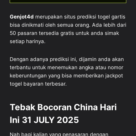
Genjot4d
merupakan situs prediksi togel gartis
bisa dinikmati oleh semua orang. Ada lebih dari
50 pasaran tersedia gratis untuk anda simak
setiap harinya.
Dengan adanya prediksi ini, dijamin anda akan
terbantu untuk menemukan angka atau nomor
keberuntungan yang bisa memberikan jackpot
togel bayaran terbesar.
Tebak Bocoran China Hari
Ini 31 JULY 2025
Nah bagi kalian yang penasaran dengan