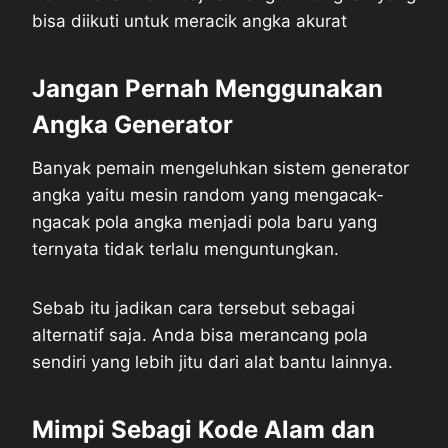
bisa diikuti untuk meracik angka akurat
Jangan Pernah Menggunakan
Angka Generator
Banyak pemain mengeluhkan sistem generator
angka yaitu mesin random yang mengacak-
ngacak pola angka menjadi pola baru yang
ternyata tidak terlalu menguntungkan.
Sebab itu jadikan cara tersebut sebagai
alternatif saja. Anda bisa merancang pola
sendiri yang lebih jitu dari alat bantu lainnya.
Mimpi Sebagi Kode Alam dan