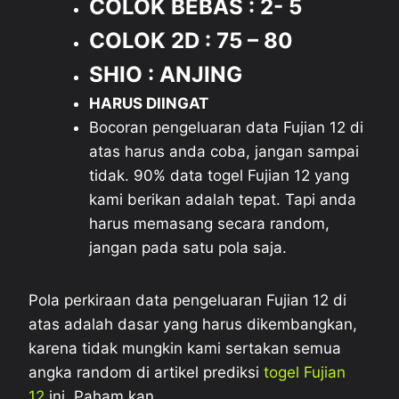
COLOK BEBAS : 2- 5
COLOK 2D : 75 – 80
SHIO : ANJING
HARUS DIINGAT
Bocoran pengeluaran data Fujian 12 di
atas harus anda coba, jangan sampai
tidak. 90% data togel Fujian 12 yang
kami berikan adalah tepat. Tapi anda
harus memasang secara random,
jangan pada satu pola saja.
Pola perkiraan data pengeluaran Fujian 12 di
atas adalah dasar yang harus dikembangkan,
karena tidak mungkin kami sertakan semua
angka random di artikel prediksi
togel Fujian
12
ini. Paham kan…