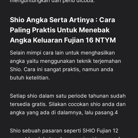
menguntungkan dan perlu dicoba.
Shio Angka Serta Artinya : Cara
Paling Praktis Untuk Menebak
Angka Keluaran Fujian 16 NTYM
Selain mimpi cara lain untuk menghasilkan
angka yaitu menggunakan teknik terjemahan
Shio. Cara ini sangat praktis, namun anda
butuh ketelitian.
Setiap shio dalam satu periode tahunan sudah
tersedia gratis. Silakan cocokan shio anda dan
angka yang ada di dalamnya, lalu pasang.4
Shio sebuah pasaran seperti SHIO Fujian 12