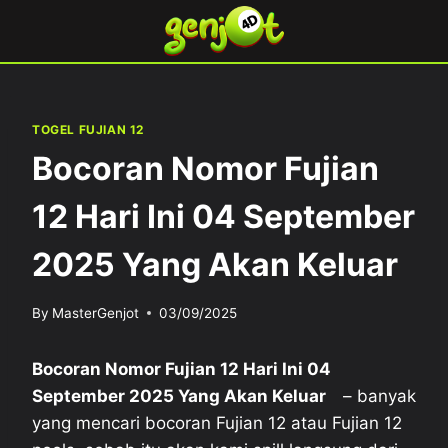
Skip
to
content
TOGEL FUJIAN 12
Bocoran Nomor Fujian
12 Hari Ini 04 September
2025 Yang Akan Keluar
By
MasterGenjot
03/09/2025
Bocoran Nomor Fujian 12 Hari Ini 04
September 2025 Yang Akan Keluar
– banyak
yang mencari bocoran Fujian 12 atau Fujian 12