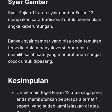
Syair Gambar
Syair Fujian 12 atau syair gambar Fujian 12
merupakan cara tradisional untuk menemukan
angka keberuntungan.
Banyak syair gambar yang bisa anda temukan,
tersedia dalam banyak versi. Anda bisa
memilih salah satu yang menurut anda sangat
cocok untuk dipasang.
Kesimpulan
Untuk main togel Fujian 12 atau singapore,
anda membutuhkan beberapa alternatif
seperti yang sudah kami jelaskan di atas.