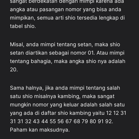
sangat berdekatan dengan mimpi karena ada
angka atau pasangan nomor yang bisa anda
mimpikan, semua arti shio tersedia lengkap di
tabel shio.
Misal, anda mimpi tentang setan, maka shio
setan diartikan sebagai nomor 01. Atau mimpi
tentang bahagia, maka angka shio nya adalah
20.
Sama halnya, jika anda mimpi tentang salah
satu shio misalnya kambing, maka sangat
mungkin nomor yang keluar adalah salah satu
yang ada di daftar shio kambing yaitu 12 12 31
31 31 32 43 44 55 56 67 68 79 80 91 92.
Paham kan maksudnya.