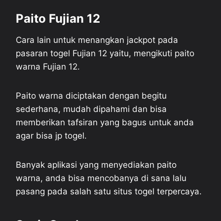
Paito Fujian 12
Cara lain untuk menangkan jackpot pada
pasaran togel Fujian 12 yaitu, mengikuti paito
warna Fujian 12.
Paito warna diciptakan dengan begitu
sederhana, mudah dipahami dan bisa
memberikan tafsiran yang bagus untuk anda
agar bisa jp togel.
Banyak aplikasi yang menyediakan paito
warna, anda bisa mencobanya di sana lalu
pasang pada salah satu situs togel terpercaya.