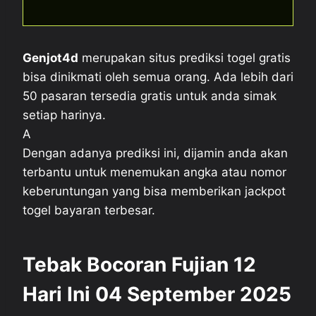
Genjot4d
merupakan situs prediksi togel gratis
bisa dinikmati oleh semua orang. Ada lebih dari
50 pasaran tersedia gratis untuk anda simak
setiap harinya.
A
Dengan adanya prediksi ini, dijamin anda akan
terbantu untuk menemukan angka atau nomor
keberuntungan yang bisa memberikan jackpot
togel bayaran terbesar.
Tebak Bocoran Fujian 12
Hari Ini 04 September 2025