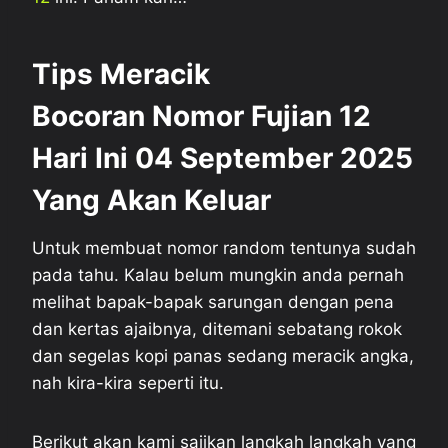
Tips Meracik
Bocoran
Nomor Fujian 12
Hari Ini 04 September 2025
Yang Akan Keluar
Untuk membuat nomor random tentunya sudah
pada tahu. Kalau belum mungkin anda pernah
melihat bapak-bapak sarungan dengan pena
dan kertas ajaibnya, ditemani sebatang rokok
dan segelas kopi panas sedang meracik angka,
nah kira-kira seperti itu.
Berikut akan kami sajikan langkah langkah yang