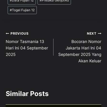
#
Data Fujian 12
#
Prediksi Genjot4d
#
Togel Fujian 12
Post
PREVIOUS
NEXT
Nomor Tasmania 13
Bocoran Nomor
navigation
Hari Ini 04 September
Jakarta Hari Ini 04
2025
September 2025 Yang
Akan Keluar
Similar Posts