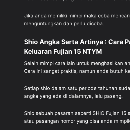
Jika anda memiliki mimpi maka coba mencar
menguntungkan dan perlu dicoba.
Shio Angka Serta Artinya : Cara 
Keluaran Fujian 15 NTYM
Selain mimpi cara lain untuk menghasilkan a
Cara ini sangat praktis, namun anda butuh ket
Setiap shio dalam satu periode tahunan suda
angka yang ada di dalamnya, lalu pasang.
Shio sebuah pasaran seperti SHIO Fujian 15
atau pasangan nomor yang bisa anda mimpikan