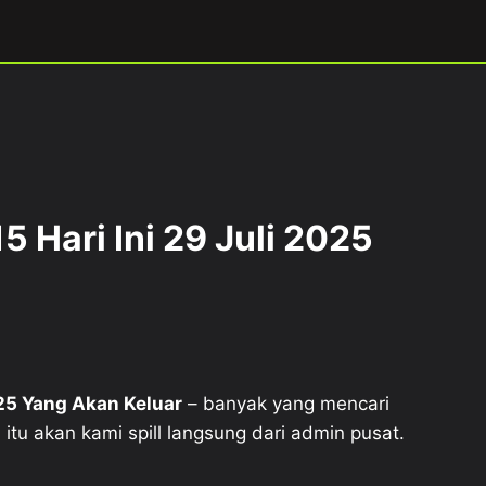
 Hari Ini 29 Juli 2025
025 Yang Akan Keluar
– banyak yang mencari
 itu akan kami spill langsung dari admin pusat.