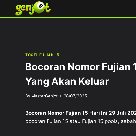
Skip
to
content
TOGEL FUJIAN 15
Bocoran Nomor Fujian 15
Yang Akan Keluar
By
MasterGenjot
28/07/2025
Bocoran Nomor Fujian 15 Hari Ini 29 Juli 2
bocoran Fujian 15 atau Fujian 15 pools, sebab