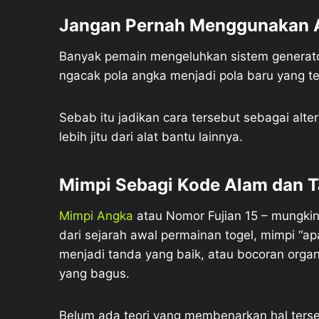
Jangan Pernah Menggunakan 
Banyak pemain mengeluhkan sistem generat
ngacak pola angka menjadi pola baru yang te
Sebab itu jadikan cara tersebut sebagai alte
lebih jitu dari alat bantu lainnya.
Mimpi Sebagi Kode Alam dan 
Mimpi Angka
atau Nomor Fujian 15 – mungkin
dari sejarah awal permainan togel, mimpi “ap
menjadi tanda yang baik, atau bocoran organ
yang bagus.
Belum ada teori yang membenarkan hal terseb