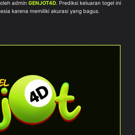
n oleh admin
GENJOT4D
. Prediksi keluaran togel ini
esia karena memiliki akurasi yang bagus.