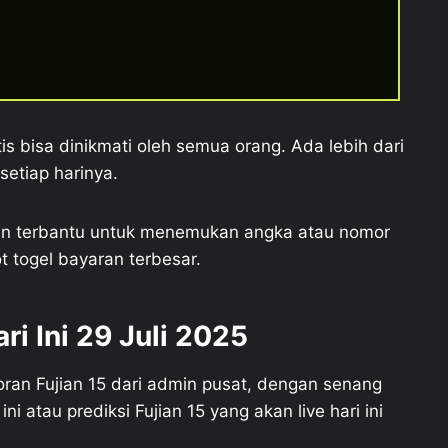
is bisa dinikmati oleh semua orang. Ada lebih dari
setiap harinya.
kan terbantu untuk menemukan angka atau nomor
 togel bayaran terbesar.
ri Ini 29 Juli 2025
ran Fujian 15 dari admin pusat, dengan senang
ni atau prediksi Fujian 15 yang akan live hari ini