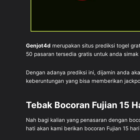
Genjot4d
merupakan situs prediksi togel grat
50 pasaran tersedia gratis untuk anda simak 
Dengan adanya prediksi ini, dijamin anda a
keberuntungan yang bisa memberikan jackpot
Tebak Bocoran Fujian 15 Ha
Nah bagi kalian yang penasaran dengan boco
hati akan kami berikan bocoran Fujian 15 hari i