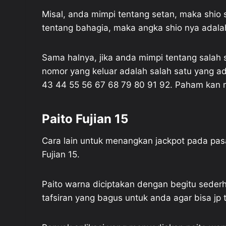
Misal, anda mimpi tentang setan, maka shio 
tentang bahagia, maka angka shio nya adala
Sama halnya, jika anda mimpi tentang salah
nomor yang keluar adalah salah satu yang ad
43 44 55 56 67 68 79 80 91 92. Paham kan
Paito Fujian 15
Cara lain untuk menangkan jackpot pada pasar
Fujian 15.
Paito warna diciptakan dengan begitu sede
tafsiran yang bagus untuk anda agar bisa jp t