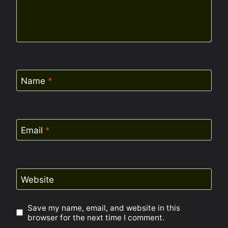
Name
*
Email
*
Website
Save my name, email, and website in this
browser for the next time I comment.