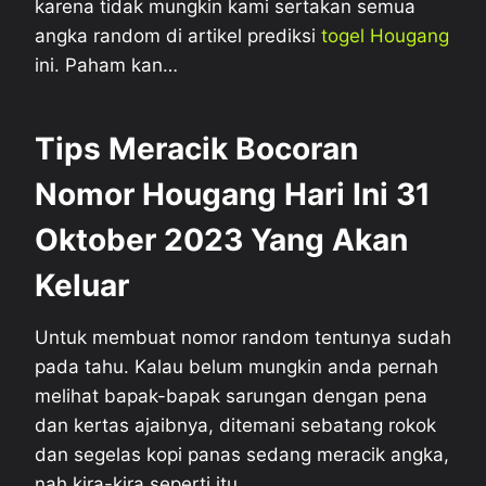
karena tidak mungkin kami sertakan semua
angka random di artikel prediksi
togel Hougang
ini. Paham kan…
Tips Meracik Bocoran
Nomor Hougang Hari Ini 31
Oktober 2023 Yang Akan
Keluar
Untuk membuat nomor random tentunya sudah
pada tahu. Kalau belum mungkin anda pernah
melihat bapak-bapak sarungan dengan pena
dan kertas ajaibnya, ditemani sebatang rokok
dan segelas kopi panas sedang meracik angka,
nah kira-kira seperti itu.