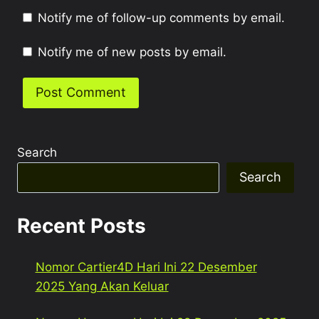
Notify me of follow-up comments by email.
Notify me of new posts by email.
Search
Search
Recent Posts
Nomor Cartier4D Hari Ini 22 Desember
2025 Yang Akan Keluar