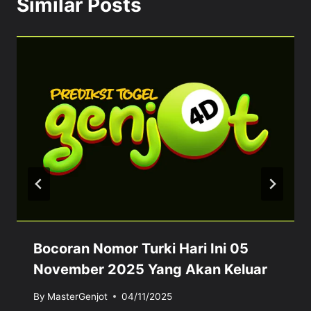
Similar Posts
Bocoran Nomor Turki Hari Ini 05
November 2025 Yang Akan Keluar
By
MasterGenjot
04/11/2025