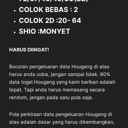
COLOK BEBAS : 2
COLOK 2D :20- 64
SHIO :MONYET
HARUS DIINGAT!
Bocoran pengeluaran data Hougang di atas
harus anda coba, jangan sampai tidak. 90%
data togel Hougang yang kami berikan adalah
tepat. Tapi anda harus memasang secara
random, jangan pada satu pola saja.
Pola perkiraan data pengeluaran Hougang di
atas adalah dasar yang harus dikembangkan,