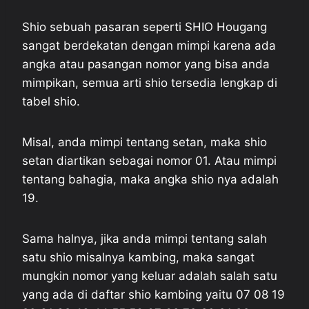
Shio sebuah pasaran seperti SHIO Hougang
sangat berdekatan dengan mimpi karena ada
angka atau pasangan nomor yang bisa anda
mimpikan, semua arti shio tersedia lengkap di
tabel shio.
Misal, anda mimpi tentang setan, maka shio
setan diartikan sebagai nomor 01. Atau mimpi
tentang bahagia, maka angka shio nya adalah
19.
Sama halnya, jika anda mimpi tentang salah
satu shio misalnya kambing, maka sangat
mungkin nomor yang keluar adalah salah satu
yang ada di daftar shio kambing yaitu 07 08 19