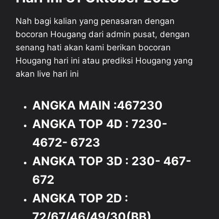
Nah bagi kalian yang penasaran dengan
bocoran Hougang dari admin pusat, dengan
senang hati akan kami berikan bocoran
Hougang hari ini atau prediksi Hougang yang
akan live hari ini
ANGKA MAIN :467230
ANGKA TOP 4D : 7230-
4672- 6723
ANGKA TOP 3D : 230- 467-
672
ANGKA TOP 2D :
72/67/46/49/30(BB)