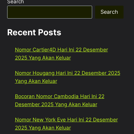
Search
Search
Recent Posts
Nomor Cartier4D Hari Ini 22 Desember
2025 Yang Akan Keluar
Nomor Hougang Hari Ini 22 Desember 2025
Yang Akan Keluar
Bocoran Nomor Cambodia Hari Ini 22
Desember 2025 Yang Akan Keluar
Nomor New York Eve Hari Ini 22 Desember
2025 Yang Akan Keluar