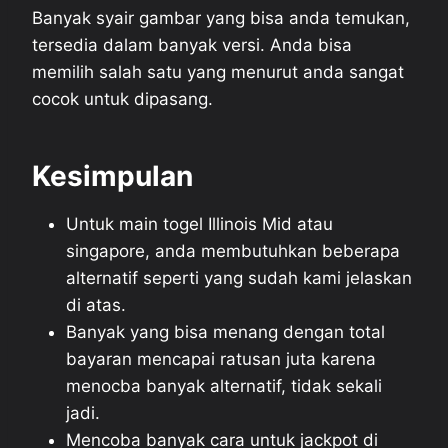
Banyak syair gambar yang bisa anda temukan,
tersedia dalam banyak versi. Anda bisa
memilih salah satu yang menurut anda sangat
cocok untuk dipasang.
Kesimpulan
Untuk main togel Illinois Mid atau
singapore, anda membutuhkan beberapa
alternatif seperti yang sudah kami jelaskan
di atas.
Banyak yang bisa menang dengan total
bayaran mencapai ratusan juta karena
menocba banyak alternatif, tidak sekali
jadi.
Mencoba banyak cara untuk jackpot di