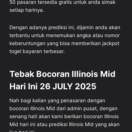
50 pasaran tersedia gratis untuk anda simak
setiap harinya.
Dengan adanya prediksi ini, dijamin anda akan
terbantu untuk menemukan angka atau nomor
keberuntungan yang bisa memberikan jackpot
togel bayaran terbesar.
Tebak Bocoran Illinois Mid
Hari Ini 26 JULY 2025
Nah bagi kalian yang penasaran dengan
bocoran Illinois Mid dari admin pusat, dengan
senang hati akan kami berikan bocoran Illinois
Mid hari ini atau prediksi Illinois Mid yang akan