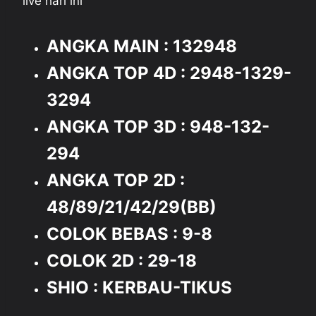
live hari ini
ANGKA MAIN : 132948
ANGKA TOP 4D : 2948-1329-
3294
ANGKA TOP 3D : 948-132-
294
ANGKA TOP 2D :
48/89/21/42/29(BB)
COLOK BEBAS : 9-8
COLOK 2D : 29-18
SHIO : KERBAU-TIKUS