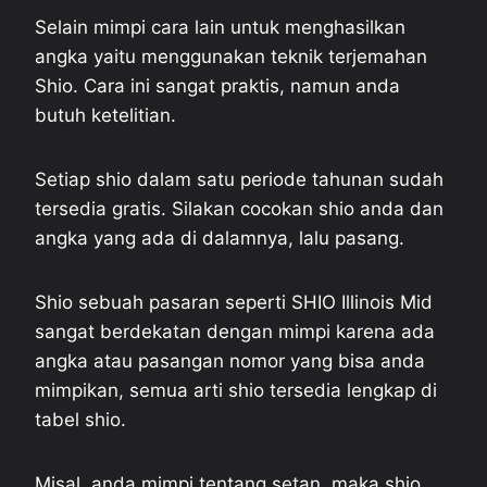
Selain mimpi cara lain untuk menghasilkan
angka yaitu menggunakan teknik terjemahan
Shio. Cara ini sangat praktis, namun anda
butuh ketelitian.
Setiap shio dalam satu periode tahunan sudah
tersedia gratis. Silakan cocokan shio anda dan
angka yang ada di dalamnya, lalu pasang.
Shio sebuah pasaran seperti SHIO Illinois Mid
sangat berdekatan dengan mimpi karena ada
angka atau pasangan nomor yang bisa anda
mimpikan, semua arti shio tersedia lengkap di
tabel shio.
Misal, anda mimpi tentang setan, maka shio