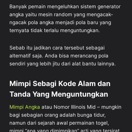
Banyak pemain mengeluhkan sistem generator
angka yaitu mesin random yang mengacak-
ngacak pola angka menjadi pola baru yang
ternyata tidak terlalu menguntungkan.
Sebab itu jadikan cara tersebut sebagai
alternatif saja. Anda bisa merancang pola
sendiri yang lebih jitu dari alat bantu lainnya.
Mimpi Sebagi Kode Alam dan
Tanda Yang Menguntungkan
Mimpi Angka
atau Nomor Illinois Mid – mungkin
bagi sebagian orang adalah bunga tidur,
namun dari sejarah awal permainan togel,
mimpi “apa yang dimimpikan” arti yang tersirat