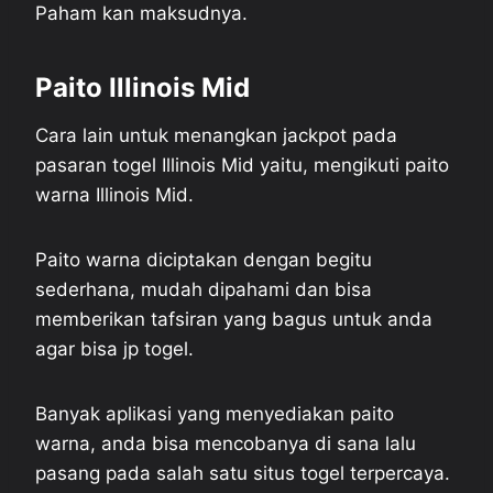
Paham kan maksudnya.
Paito Illinois Mid
Cara lain untuk menangkan jackpot pada
pasaran togel Illinois Mid yaitu, mengikuti paito
warna Illinois Mid.
Paito warna diciptakan dengan begitu
sederhana, mudah dipahami dan bisa
memberikan tafsiran yang bagus untuk anda
agar bisa jp togel.
Banyak aplikasi yang menyediakan paito
warna, anda bisa mencobanya di sana lalu
pasang pada salah satu situs togel terpercaya.