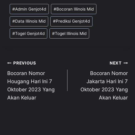
Post
#
Admin Genjot4d
#
Bocoran Illinois Mid
Tags:
#
Data Illinois Mid
#
Prediksi Genjot4d
#
Togel Genjot4d
#
Togel Illinois Mid
Post
PREVIOUS
NEXT
Bocoran Nomor
Bocoran Nomor
navigation
Hougang Hari Ini 7
Jakarta Hari Ini 7
Oktober 2023 Yang
Oktober 2023 Yang
Akan Keluar
Akan Keluar