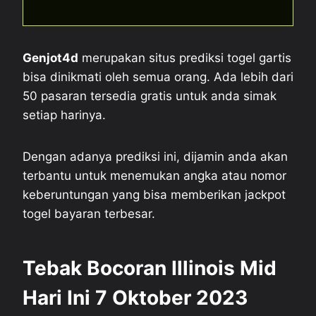
Genjot4d
merupakan situs prediksi togel gartis
bisa dinikmati oleh semua orang. Ada lebih dari
50 pasaran tersedia gratis untuk anda simak
setiap harinya.
Dengan adanya prediksi ini, dijamin anda akan
terbantu untuk menemukan angka atau nomor
keberuntungan yang bisa memberikan jackpot
togel bayaran terbesar.
Tebak Bocoran Illinois Mid
Hari Ini 7 Oktober 2023