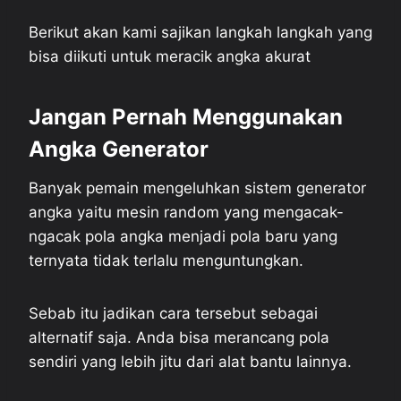
Berikut akan kami sajikan langkah langkah yang
bisa diikuti untuk meracik angka akurat
Jangan Pernah Menggunakan
Angka Generator
Banyak pemain mengeluhkan sistem generator
angka yaitu mesin random yang mengacak-
ngacak pola angka menjadi pola baru yang
ternyata tidak terlalu menguntungkan.
Sebab itu jadikan cara tersebut sebagai
alternatif saja. Anda bisa merancang pola
sendiri yang lebih jitu dari alat bantu lainnya.