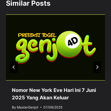
Similar Posts
Nomor New York Eve Hari Ini 7 Juni
2025 Yang Akan Keluar
By
MasterGenjot
07/06/2025