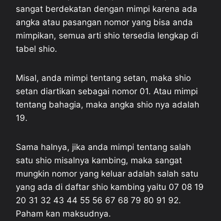
sangat berdekatan dengan mimpi karena ada
angka atau pasangan nomor yang bisa anda
mimpikan, semua arti shio tersedia lengkap di
tabel shio.
Misal, anda mimpi tentang setan, maka shio
setan diartikan sebagai nomor 01. Atau mimpi
tentang bahagia, maka angka shio nya adalah
19.
Sama halnya, jika anda mimpi tentang salah
satu shio misalnya kambing, maka sangat
mungkin nomor yang keluar adalah salah satu
yang ada di daftar shio kambing yaitu 07 08 19
20 31 32 43 44 55 56 67 68 79 80 91 92.
Paham kan maksudnya.