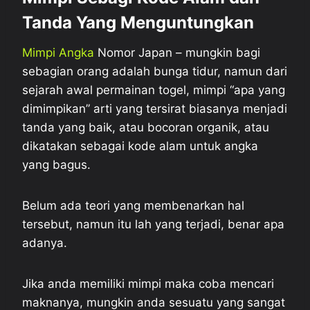
Tanda Yang Menguntungkan
Mimpi Angka
Nomor Japan – mungkin bagi
sebagian orang adalah bunga tidur, namun dari
sejarah awal permainan togel, mimpi “apa yang
dimimpikan” arti yang tersirat biasanya menjadi
tanda yang baik, atau bocoran organik, atau
dikatakan sebagai kode alam untuk angka
yang bagus.
Belum ada teori yang membenarkan hal
tersebut, namun itu lah yang terjadi, benar apa
adanya.
Jika anda memiliki mimpi maka coba mencari
maknanya, mungkin anda sesuatu yang sangat