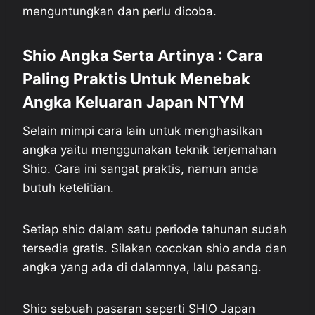
menguntungkan dan perlu dicoba.
Shio Angka Serta Artinya : Cara
Paling Praktis Untuk Menebak
Angka Keluaran Japan NTYM
Selain mimpi cara lain untuk menghasilkan
angka yaitu menggunakan teknik terjemahan
Shio. Cara ini sangat praktis, namun anda
butuh ketelitian.
Setiap shio dalam satu periode tahunan sudah
tersedia gratis. Silakan cocokan shio anda dan
angka yang ada di dalamnya, lalu pasang.
Shio sebuah pasaran seperti SHIO Japan