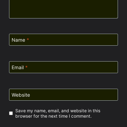
Name
*
Email
*
Website
Save my name, email, and website in this
browser for the next time I comment.