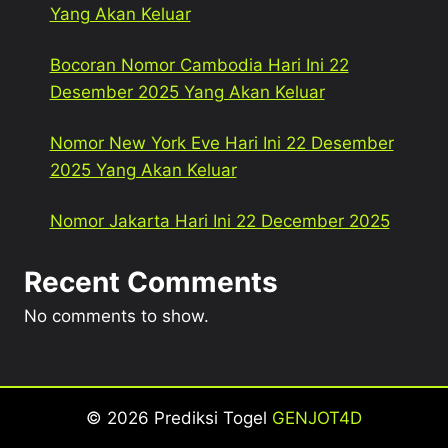
Yang Akan Keluar
Bocoran Nomor Cambodia Hari Ini 22
Desember 2025 Yang Akan Keluar
Nomor New York Eve Hari Ini 22 Desember
2025 Yang Akan Keluar
Nomor Jakarta Hari Ini 22 December 2025
Recent Comments
No comments to show.
© 2026 Prediksi Togel
GENJOT4D