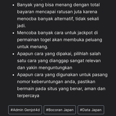
Banyak yang bisa menang dengan total
bayaran mencapai ratusan juta karena
menocba banyak alternatif, tidak sekali
jadi.
Mencoba banyak cara untuk jackpot di
permainan togel akan membuka peluang
untuk menang.
Apapun cara yang dipakai, pilihlah salah
satu cara yang dianggap sangat relevan
dan yakin menguntungkan
Apapun cara yang digunakan untuk pasang
nomor keberuntungan anda, pastikan
bermain pada situs yang benar, aman dan
terpercaya
Post
#
Admin Genjot4d
#
Bocoran Japan
#
Data Japan
Tags: