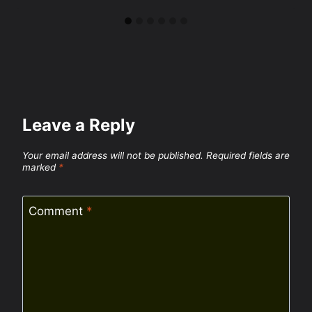
Leave a Reply
Your email address will not be published.
Required fields are
marked
*
Comment
*