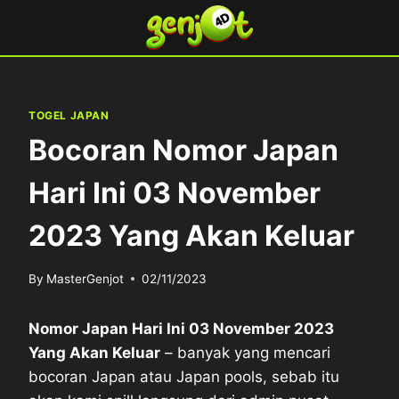
Skip
to
content
TOGEL JAPAN
Bocoran Nomor Japan
Hari Ini 03 November
2023 Yang Akan Keluar
By
MasterGenjot
02/11/2023
Nomor Japan Hari Ini 03 November 2023
Yang Akan Keluar
– banyak yang mencari
bocoran Japan atau Japan pools, sebab itu