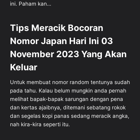
ini. Paham kan…
Tips Meracik Bocoran
Nomor Japan Hari Ini 03
November 2023 Yang Akan
Keluar
Untuk membuat nomor random tentunya sudah
pada tahu. Kalau belum mungkin anda pernah
melihat bapak-bapak sarungan dengan pena
dan kertas ajaibnya, ditemani sebatang rokok
dan segelas kopi panas sedang meracik angka,
nah kira-kira seperti itu.