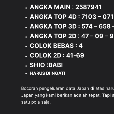
ANGKA MAIN :
2587941
ANGKA TOP 4D :
7103 – 071
ANGKA TOP 3D :
574 – 658 
ANGKA TOP 2D :
47 – 09 – 
COLOK BEBAS : 4
COLOK 2D : 41-69
SHIO :BABI
HARUS DIINGAT!
Bocoran pengeluaran data Japan di atas har
Japan yang kami berikan adalah tepat. Tap
satu pola saja.