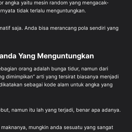
or angka yaitu mesin random yang mengacak-
rnyata tidak terlalu menguntungkan.
rnatif saja. Anda bisa merancang pola sendiri yang
Tanda Yang Menguntungkan
bagian orang adalah bunga tidur, namun dari
g dimimpikan” arti yang tersirat biasanya menjadi
u dikatakan sebagai kode alam untuk angka yang
ut, namun itu lah yang terjadi, benar apa adanya.
i maknanya, mungkin anda sesuatu yang sangat