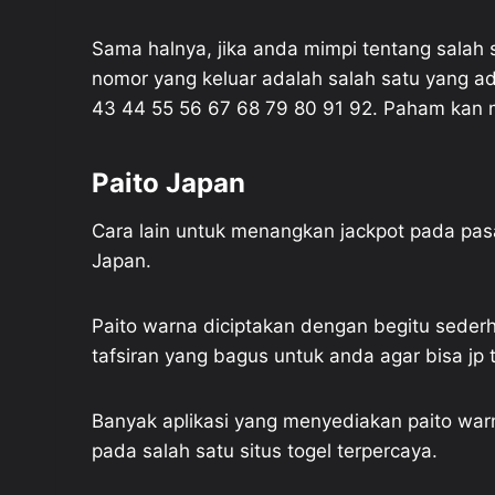
Sama halnya, jika anda mimpi tentang salah
nomor yang keluar adalah salah satu yang ad
43 44 55 56 67 68 79 80 91 92. Paham kan
Paito Japan
Cara lain untuk menangkan jackpot pada pasa
Japan.
Paito warna diciptakan dengan begitu sede
tafsiran yang bagus untuk anda agar bisa jp t
Banyak aplikasi yang menyediakan paito war
pada salah satu situs togel terpercaya.