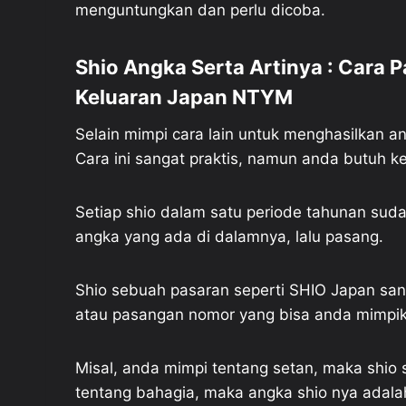
menguntungkan dan perlu dicoba.
Shio Angka Serta Artinya : Cara 
Keluaran Japan NTYM
Selain mimpi cara lain untuk menghasilkan a
Cara ini sangat praktis, namun anda butuh ket
Setiap shio dalam satu periode tahunan suda
angka yang ada di dalamnya, lalu pasang.
Shio sebuah pasaran seperti SHIO Japan sa
atau pasangan nomor yang bisa anda mimpikan
Misal, anda mimpi tentang setan, maka shio 
tentang bahagia, maka angka shio nya adala