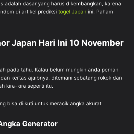
tas adalah dasar yang harus dikembangkan, karena
dom di artikel prediksi
togel Japan
ini. Paham
r Japan Hari Ini 10 November
h pada tahu. Kalau belum mungkin anda pernah
an kertas ajaibnya, ditemani sebatang rokok dan
kira-kira seperti itu.
ng bisa diikuti untuk meracik angka akurat
Angka Generator