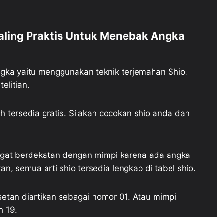
Paling Praktis Untuk Menebak Angka
ngka yaitu menggunakan teknik terjemahan Shio.
elitian.
h tersedia gratis. Silakan cocokan shio anda dan
ngat berdekatan dengan mimpi karena ada angka
, semua arti shio tersedia lengkap di tabel shio.
setan diartikan sebagai nomor 01. Atau mimpi
h 19.