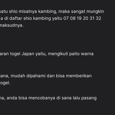
 satu shio misalnya kambing, maka sangat mungkin
a di daftar shio kambing yaitu 07 08 19 20 31 32
 maksudnya.
ran togel Japan yaitu, mengikuti paito warna
rhana, mudah dipahami dan bisa memberikan
ogel.
na, anda bisa mencobanya di sana lalu pasang