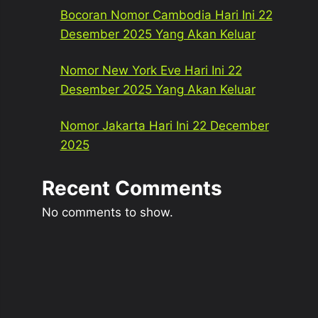
Bocoran Nomor Cambodia Hari Ini 22
Desember 2025 Yang Akan Keluar
Nomor New York Eve Hari Ini 22
Desember 2025 Yang Akan Keluar
Nomor Jakarta Hari Ini 22 December
2025
Recent Comments
No comments to show.