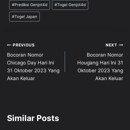
#
Prediksi Genjot4d
#
Togel Genjot4d
#
Togel Japan
Post
PREVIOUS
NEXT
Bocoran Nomor
Bocoran Nomor
navigation
Chicago Day Hari Ini
Hougang Hari Ini 31
31 Oktober 2023 Yang
Oktober 2023 Yang
Akan Keluar
Akan Keluar
Similar Posts