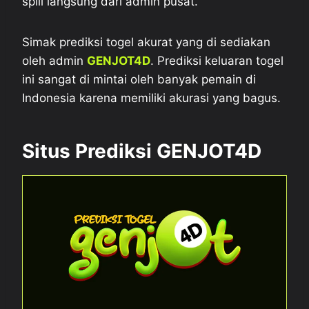
spill langsung dari admin pusat.
Simak prediksi togel akurat yang di sediakan
oleh admin
GENJOT4D
. Prediksi keluaran togel
ini sangat di mintai oleh banyak pemain di
Indonesia karena memiliki akurasi yang bagus.
Situs Prediksi GENJOT4D