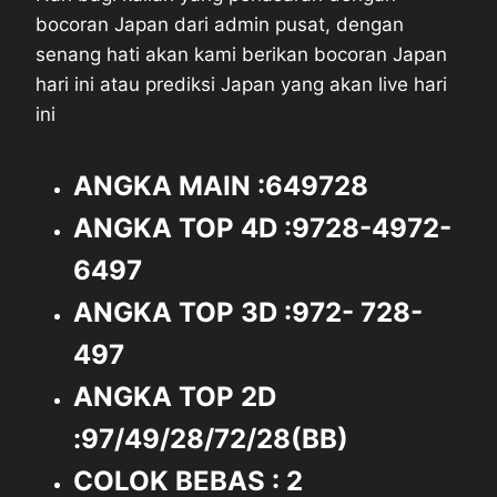
bocoran Japan dari admin pusat, dengan
senang hati akan kami berikan bocoran Japan
hari ini atau prediksi Japan yang akan live hari
ini
ANGKA MAIN :649728
ANGKA TOP 4D :9728-4972-
6497
ANGKA TOP 3D :972- 728-
497
ANGKA TOP 2D
:97/49/28/72/28(BB)
COLOK BEBAS : 2