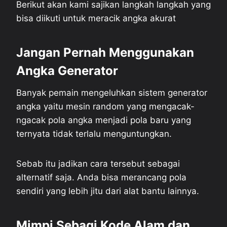
Berikut akan kami sajikan langkah langkah yang
bisa diikuti untuk meracik angka akurat
Jangan Pernah Menggunakan
Angka Generator
Banyak pemain mengeluhkan sistem generator
angka yaitu mesin random yang mengacak-
ngacak pola angka menjadi pola baru yang
ternyata tidak terlalu menguntungkan.
Sebab itu jadikan cara tersebut sebagai
alternatif saja. Anda bisa merancang pola
sendiri yang lebih jitu dari alat bantu lainnya.
Mimpi Sebagi Kode Alam dan