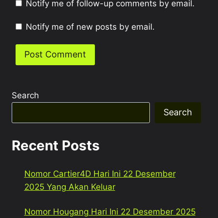
Notify me of follow-up comments by email.
Notify me of new posts by email.
Search
Search
Recent Posts
Nomor Cartier4D Hari Ini 22 Desember
2025 Yang Akan Keluar
Nomor Hougang Hari Ini 22 Desember 2025