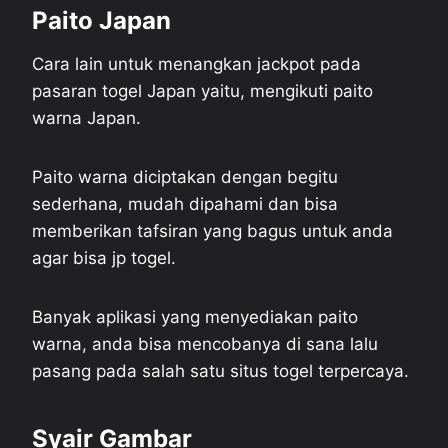
Paito Japan
Cara lain untuk menangkan jackpot pada
pasaran togel Japan yaitu, mengikuti paito
warna Japan.
Paito warna diciptakan dengan begitu
sederhana, mudah dipahami dan bisa
memberikan tafsiran yang bagus untuk anda
agar bisa jp togel.
Banyak aplikasi yang menyediakan paito
warna, anda bisa mencobanya di sana lalu
pasang pada salah satu situs togel terpercaya.
Syair Gambar