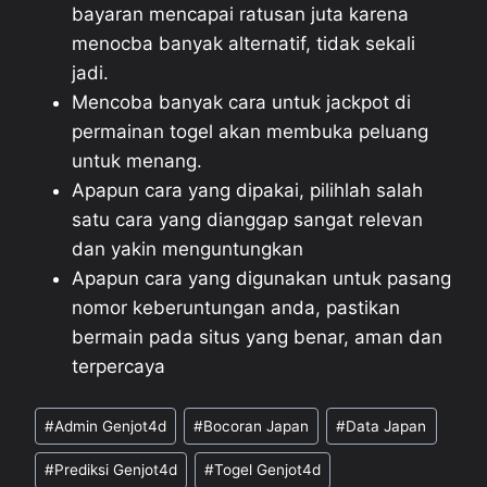
bayaran mencapai ratusan juta karena
menocba banyak alternatif, tidak sekali
jadi.
Mencoba banyak cara untuk jackpot di
permainan togel akan membuka peluang
untuk menang.
Apapun cara yang dipakai, pilihlah salah
satu cara yang dianggap sangat relevan
dan yakin menguntungkan
Apapun cara yang digunakan untuk pasang
nomor keberuntungan anda, pastikan
bermain pada situs yang benar, aman dan
terpercaya
Post
#
Admin Genjot4d
#
Bocoran Japan
#
Data Japan
Tags:
#
Prediksi Genjot4d
#
Togel Genjot4d