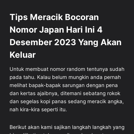
Tips Meracik Bocoran
Nomor Japan Hari Ini 4
Desember 2023 Yang Akan
Keluar
Untuk membuat nomor random tentunya sudah
pada tahu. Kalau belum mungkin anda pernah
melihat bapak-bapak sarungan dengan pena
dan kertas ajaibnya, ditemani sebatang rokok
dan segelas kopi panas sedang meracik angka,
nah kira-kira seperti itu.
Berikut akan kami sajikan langkah langkah yang