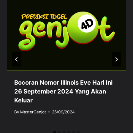
Bocoran Nomor Illinois Eve Hari Ini
26 September 2024 Yang Akan
Keluar
By
MasterGenjot
26/09/2024