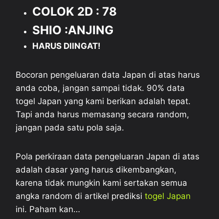
COLOK 2D : 78
SHIO :ANJING
HARUS DIINGAT!
Bocoran pengeluaran data Japan di atas harus
anda coba, jangan sampai tidak. 90% data
togel Japan yang kami berikan adalah tepat.
Tapi anda harus memasang secara random,
jangan pada satu pola saja.
Pola perkiraan data pengeluaran Japan di atas
adalah dasar yang harus dikembangkan,
karena tidak mungkin kami sertakan semua
angka random di artikel prediksi
togel Japan
ini. Paham kan…