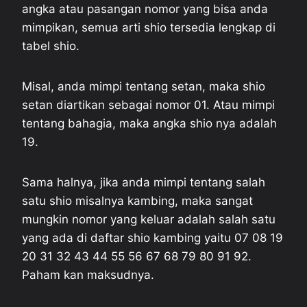
angka atau pasangan nomor yang bisa anda
mimpikan, semua arti shio tersedia lengkap di
tabel shio.
Misal, anda mimpi tentang setan, maka shio
setan diartikan sebagai nomor 01. Atau mimpi
tentang bahagia, maka angka shio nya adalah
19.
Sama halnya, jika anda mimpi tentang salah
satu shio misalnya kambing, maka sangat
mungkin nomor yang keluar adalah salah satu
yang ada di daftar shio kambing yaitu 07 08 19
20 31 32 43 44 55 56 67 68 79 80 91 92.
Paham kan maksudnya.