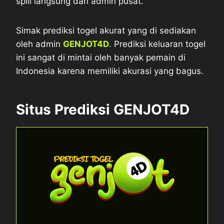
spill langsung dari admin pusat.
Simak prediksi togel akurat yang di sediakan
oleh admin
GENJOT4D
. Prediksi keluaran togel
ini sangat di mintai oleh banyak pemain di
Indonesia karena memiliki akurasi yang bagus.
Situs Prediksi GENJOT4D