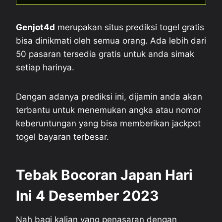
Genjot4d
merupakan situs prediksi togel gratis
bisa dinikmati oleh semua orang. Ada lebih dari
50 pasaran tersedia gratis untuk anda simak
setiap harinya.
Dengan adanya prediksi ini, dijamin anda akan
terbantu untuk menemukan angka atau nomor
keberuntungan yang bisa memberikan jackpot
togel bayaran terbesar.
Tebak Bocoran Japan Hari
Ini 4 Desember 2023
Nah bagi kalian yang penasaran dengan