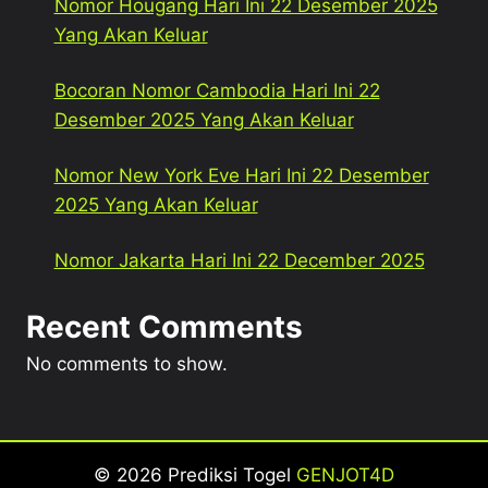
Nomor Hougang Hari Ini 22 Desember 2025
Yang Akan Keluar
Bocoran Nomor Cambodia Hari Ini 22
Desember 2025 Yang Akan Keluar
Nomor New York Eve Hari Ini 22 Desember
2025 Yang Akan Keluar
Nomor Jakarta Hari Ini 22 December 2025
Recent Comments
No comments to show.
© 2026 Prediksi Togel
GENJOT4D