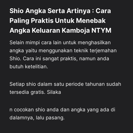
Shio Angka Serta Artinya : Cara
Paling Praktis Untuk Menebak
Angka Keluaran Kamboja NTYM
Selain mimpi cara lain untuk menghasilkan
angka yaitu menggunakan teknik terjemahan
Shio. Cara ini sangat praktis, namun anda
butuh ketelitian.
Setiap shio dalam satu periode tahunan sudah
tersedia gratis. Silaka
n cocokan shio anda dan angka yang ada di
dalamnya, lalu pasang.