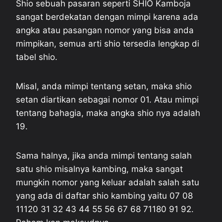
Shio sebuah pasaran seperti SHIO Kamboja
sangat berdekatan dengan mimpi karena ada
angka atau pasangan nomor yang bisa anda
mimpikan, semua arti shio tersedia lengkap di
tabel shio.
Misal, anda mimpi tentang setan, maka shio
setan diartikan sebagai nomor 01. Atau mimpi
tentang bahagia, maka angka shio nya adalah
19.
Sama halnya, jika anda mimpi tentang salah
satu shio misalnya kambing, maka sangat
mungkin nomor yang keluar adalah salah satu
yang ada di daftar shio kambing yaitu 07 08
11120 31 32 43 44 55 56 67 68 71180 91 92.