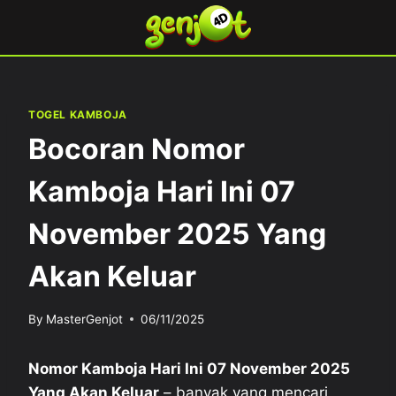
Skip
to
content
TOGEL KAMBOJA
Bocoran Nomor
Kamboja Hari Ini 07
November 2025 Yang
Akan Keluar
By
MasterGenjot
06/11/2025
Nomor Kamboja Hari Ini 07 November 2025
Yang Akan Keluar
– banyak yang mencari