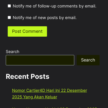
Notify me of follow-up comments by email.
Notify me of new posts by email.
Search
Search
Recent Posts
Nomor Cartier4D Hari Ini 22 Desember
2025 Yang Akan Keluar