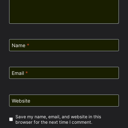
Name
*
Email
*
Website
Save my name, email, and website in this
browser for the next time I comment.