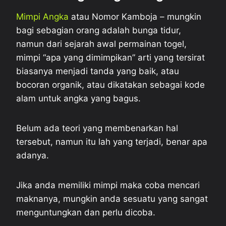
Mimpi Angka
atau Nomor Kamboja – mungkin
bagi sebagian orang adalah bunga tidur,
namun dari sejarah awal permainan togel,
mimpi “apa yang dimimpikan” arti yang tersirat
biasanya menjadi tanda yang baik, atau
bocoran organik, atau dikatakan sebagai kode
alam untuk angka yang bagus.
Belum ada teori yang membenarkan hal
tersebut, namun itu lah yang terjadi, benar apa
adanya.
Jika anda memiliki mimpi maka coba mencari
maknanya, mungkin anda sesuatu yang sangat
menguntungkan dan perlu dicoba.