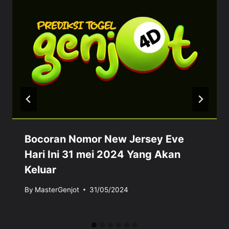
Bocoran Nomor New Jersey Eve
Hari Ini 31 mei 2024 Yang Akan
Keluar
By
MasterGenjot
31/05/2024