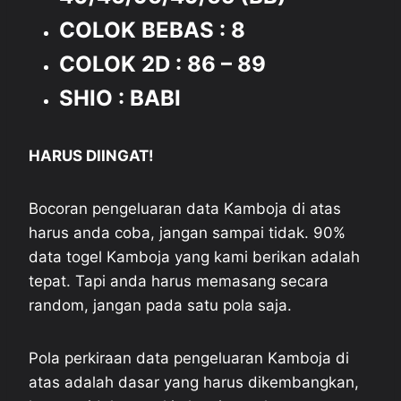
COLOK BEBAS : 8
COLOK 2D : 86 – 89
SHIO : BABI
HARUS DIINGAT!
Bocoran pengeluaran data Kamboja di atas
harus anda coba, jangan sampai tidak. 90%
data togel Kamboja yang kami berikan adalah
tepat. Tapi anda harus memasang secara
random, jangan pada satu pola saja.
Pola perkiraan data pengeluaran Kamboja di
atas adalah dasar yang harus dikembangkan,