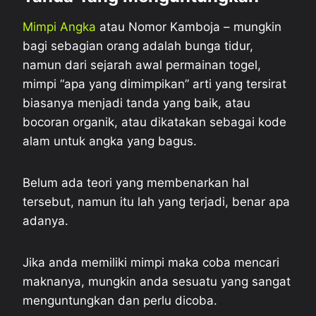
Mimpi Angka
atau Nomor Kamboja – mungkin
bagi sebagian orang adalah bunga tidur,
namun dari sejarah awal permainan togel,
mimpi “apa yang dimimpikan” arti yang tersirat
biasanya menjadi tanda yang baik, atau
bocoran organik, atau dikatakan sebagai kode
alam untuk angka yang bagus.
Belum ada teori yang membenarkan hal
tersebut, namun itu lah yang terjadi, benar apa
adanya.
Jika anda memiliki mimpi maka coba mencari
maknanya, mungkin anda sesuatu yang sangat
menguntungkan dan perlu dicoba.