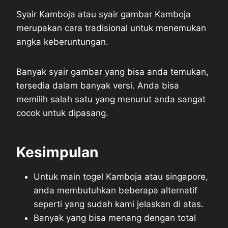
Syair Kamboja atau syair gambar Kamboja
merupakan cara tradisional untuk menemukan
angka keberuntungan.
Banyak syair gambar yang bisa anda temukan,
tersedia dalam banyak versi. Anda bisa
memilih salah satu yang menurut anda sangat
cocok untuk dipasang.
Kesimpulan
Untuk main togel Kamboja atau singapore,
anda membutuhkan beberapa alternatif
seperti yang sudah kami jelaskan di atas.
Banyak yang bisa menang dengan total