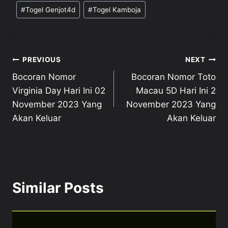
#
Togel Genjot4d
#
Togel Kamboja
Post
PREVIOUS
NEXT
Bocoran Nomor
Bocoran Nomor Toto
navigation
Virginia Day Hari Ini 02
Macau 5D Hari Ini 2
November 2023 Yang
November 2023 Yang
Akan Keluar
Akan Keluar
Similar Posts