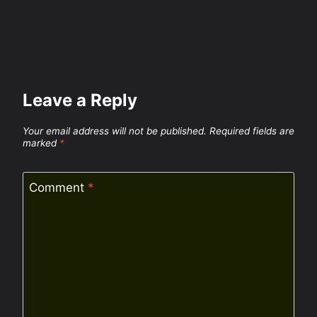
Leave a Reply
Your email address will not be published.
Required fields are
marked
*
Comment
*