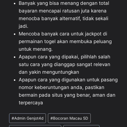
Banyak yang bisa menang dengan total
bayaran mencapai ratusan juta karena
menocba banyak alternatif, tidak sekali
jadi.
Mencoba banyak cara untuk jackpot di
permainan togel akan membuka peluang
untuk menang.
Apapun cara yang dipakai, pilihlah salah
satu cara yang dianggap sangat relevan
dan yakin menguntungkan
Apapun cara yang digunakan untuk pasang
nomor keberuntungan anda, pastikan
bermain pada situs yang benar, aman dan
terpercaya
Post
#
Admin Genjot4d
#
Bocoran Macau 5D
Tags: