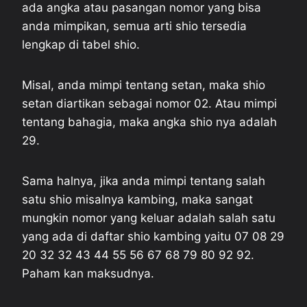
ada angka atau pasangan nomor yang bisa
anda mimpikan, semua arti shio tersedia
lengkap di tabel shio.
Misal, anda mimpi tentang setan, maka shio
setan diartikan sebagai nomor 02. Atau mimpi
tentang bahagia, maka angka shio nya adalah
29.
Sama halnya, jika anda mimpi tentang salah
satu shio misalnya kambing, maka sangat
mungkin nomor yang keluar adalah salah satu
yang ada di daftar shio kambing yaitu 07 08 29
20 32 32 43 44 55 56 67 68 79 80 92 92.
Paham kan maksudnya.