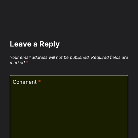
Leave a Reply
Your email address will not be published.
Required fields are
marked
*
Comment
*