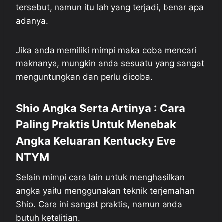
tersebut, namun itu lah yang terjadi, benar apa
adanya.
Jika anda memiliki mimpi maka coba mencari
maknanya, mungkin anda sesuatu yang sangat
menguntungkan dan perlu dicoba.
Shio Angka Serta Artinya : Cara
Paling Praktis Untuk Menebak
Angka Keluaran Kentucky Eve
NTYM
Selain mimpi cara lain untuk menghasilkan
angka yaitu menggunakan teknik terjemahan
Shio. Cara ini sangat praktis, namun anda
butuh ketelitian.