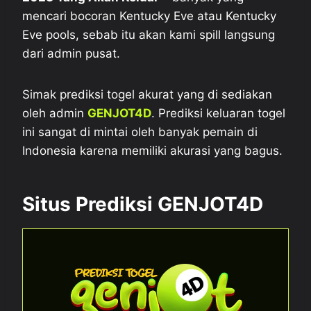
mencari bocoran Kentucky Eve atau Kentucky
Eve pools, sebab itu akan kami spill langsung
dari admin pusat.
Simak prediksi togel akurat yang di sediakan
oleh admin
GENJOT4D
. Prediksi keluaran togel
ini sangat di mintai oleh banyak pemain di
Indonesia karena memiliki akurasi yang bagus.
Situs Prediksi GENJOT4D