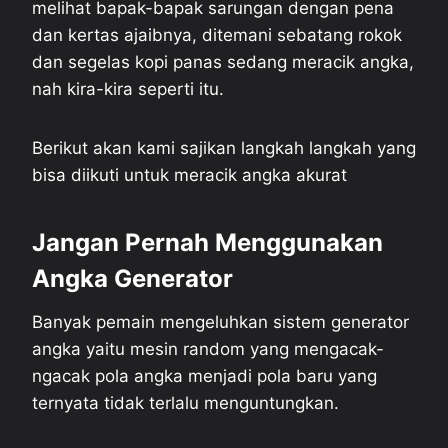
melihat bapak-bapak sarungan dengan pena
dan kertas ajaibnya, ditemani sebatang rokok
dan segelas kopi panas sedang meracik angka,
nah kira-kira seperti itu.
Berikut akan kami sajikan langkah langkah yang
bisa diikuti untuk meracik angka akurat
Jangan Pernah Menggunakan
Angka Generator
Banyak pemain mengeluhkan sistem generator
angka yaitu mesin random yang mengacak-
ngacak pola angka menjadi pola baru yang
ternyata tidak terlalu menguntungkan.