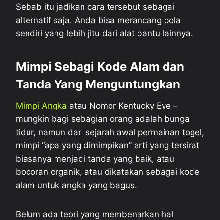
Sebab itu jadikan cara tersebut sebagai
alternatif saja. Anda bisa merancang pola
sendiri yang lebih jitu dari alat bantu lainnya.
Mimpi Sebagi Kode Alam dan
Tanda Yang Menguntungkan
Mimpi Angka
atau Nomor Kentucky Eve –
mungkin bagi sebagian orang adalah bunga
tidur, namun dari sejarah awal permainan togel,
mimpi “apa yang dimimpikan” arti yang tersirat
biasanya menjadi tanda yang baik, atau
bocoran organik, atau dikatakan sebagai kode
alam untuk angka yang bagus.
Belum ada teori yang membenarkan hal