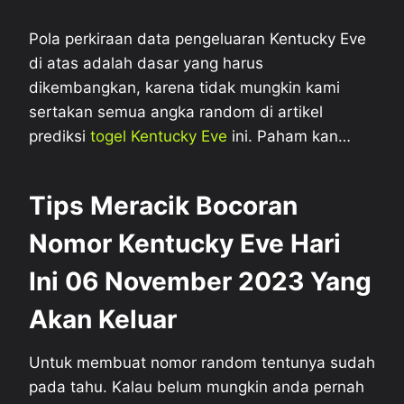
Pola perkiraan data pengeluaran Kentucky Eve
di atas adalah dasar yang harus
dikembangkan, karena tidak mungkin kami
sertakan semua angka random di artikel
prediksi
togel Kentucky Eve
ini. Paham kan…
Tips Meracik Bocoran
Nomor Kentucky Eve Hari
Ini 06 November 2023 Yang
Akan Keluar
Untuk membuat nomor random tentunya sudah
pada tahu. Kalau belum mungkin anda pernah