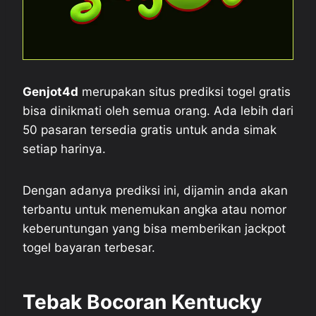
Genjot4d
merupakan situs prediksi togel gratis
bisa dinikmati oleh semua orang. Ada lebih dari
50 pasaran tersedia gratis untuk anda simak
setiap harinya.
Dengan adanya prediksi ini, dijamin anda akan
terbantu untuk menemukan angka atau nomor
keberuntungan yang bisa memberikan jackpot
togel bayaran terbesar.
Tebak Bocoran Kentucky