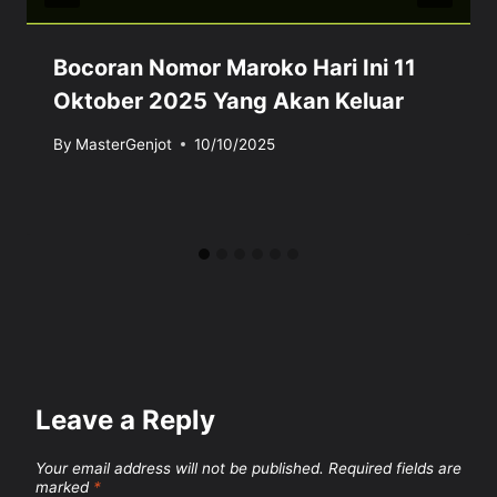
Bocoran Nomor Maroko Hari Ini 11
Oktober 2025 Yang Akan Keluar
By
MasterGenjot
10/10/2025
Leave a Reply
Your email address will not be published.
Required fields are
marked
*