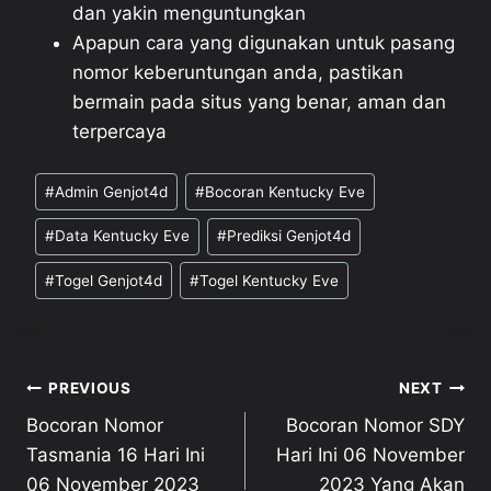
dan yakin menguntungkan
Apapun cara yang digunakan untuk pasang
nomor keberuntungan anda, pastikan
bermain pada situs yang benar, aman dan
terpercaya
Post
#
Admin Genjot4d
#
Bocoran Kentucky Eve
Tags:
#
Data Kentucky Eve
#
Prediksi Genjot4d
#
Togel Genjot4d
#
Togel Kentucky Eve
Post
PREVIOUS
NEXT
Bocoran Nomor
Bocoran Nomor SDY
navigation
Tasmania 16 Hari Ini
Hari Ini 06 November
06 November 2023
2023 Yang Akan