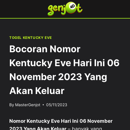
Skip
to
content
TOGEL KENTUCKY EVE
Bocoran Nomor
Kentucky Eve Hari Ini 06
November 2023 Yang
Akan Keluar
By
MasterGenjot
05/11/2023
Nomor Kentucky Eve Hari Ini 06 November
2023 Yang Akan Keluar
– banyak yang