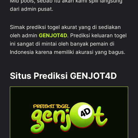
Mid pools, sebab itu akan kami spill langsung
dari admin pusat.
Simak prediksi togel akurat yang di sediakan
oleh admin
GENJOT4D
. Prediksi keluaran togel
ini sangat di mintai oleh banyak pemain di
Indonesia karena memiliki akurasi yang bagus.
Situs Prediksi GENJOT4D