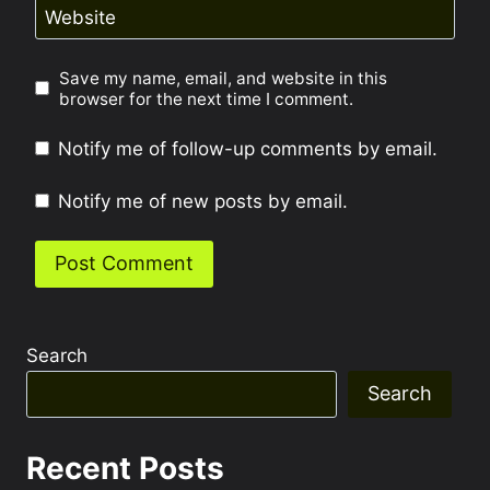
Website
Save my name, email, and website in this
browser for the next time I comment.
Notify me of follow-up comments by email.
Notify me of new posts by email.
Search
Search
Recent Posts