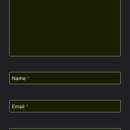
Name
*
Email
*