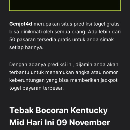
Genjot4d
merupakan situs prediksi togel gratis
bisa dinikmati oleh semua orang. Ada lebih dari
50 pasaran tersedia gratis untuk anda simak
setiap harinya.
Dengan adanya prediksi ini, dijamin anda akan
terbantu untuk menemukan angka atau nomor
keberuntungan yang bisa memberikan jackpot
togel bayaran terbesar.
Tebak Bocoran Kentucky
Mid Hari Ini 09 November