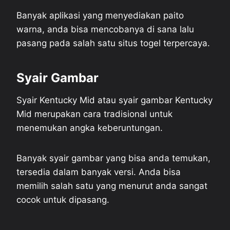
Banyak aplikasi yang menyediakan paito
warna, anda bisa mencobanya di sana lalu
pasang pada salah satu situs togel terpercaya.
Syair Gambar
Syair Kentucky Mid atau syair gambar Kentucky
Mid merupakan cara tradisional untuk
menemukan angka keberuntungan.
Banyak syair gambar yang bisa anda temukan,
tersedia dalam banyak versi. Anda bisa
memilih salah satu yang menurut anda sangat
cocok untuk dipasang.