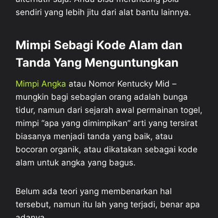
sendiri yang lebih jitu dari alat bantu lainnya.
Mimpi Sebagi Kode Alam dan
Tanda Yang Menguntungkan
Mimpi Angka
atau Nomor Kentucky Mid –
mungkin bagi sebagian orang adalah bunga
tidur, namun dari sejarah awal permainan togel,
mimpi “apa yang dimimpikan” arti yang tersirat
biasanya menjadi tanda yang baik, atau
bocoran organik, atau dikatakan sebagai kode
alam untuk angka yang bagus.
Belum ada teori yang membenarkan hal
tersebut, namun itu lah yang terjadi, benar apa
adanya.