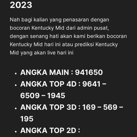
2023
Nah bagi kalian yang penasaran dengan
bocoran Kentucky Mid dari admin pusat,
dengan senang hati akan kami berikan bocoran
Kentucky Mid hari ini atau prediksi Kentucky
Mid yang akan live hari ini
ANGKA MAIN : 941650
ANGKA TOP 4D : 9641 –
6509 – 1945
ANGKA TOP 3D : 169 – 569 –
195
ANGKA TOP 2D :