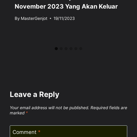
November 2023 Yang Akan Keluar
By
MasterGenjot
19/11/2023
Leave a Reply
Your email address will not be published.
Required fields are
marked
*
Comment
*