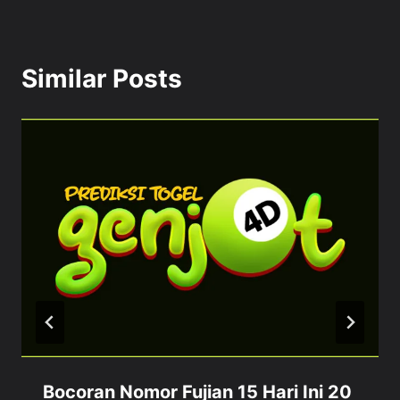
Similar Posts
Bocoran Nomor Fujian 15 Hari Ini 20