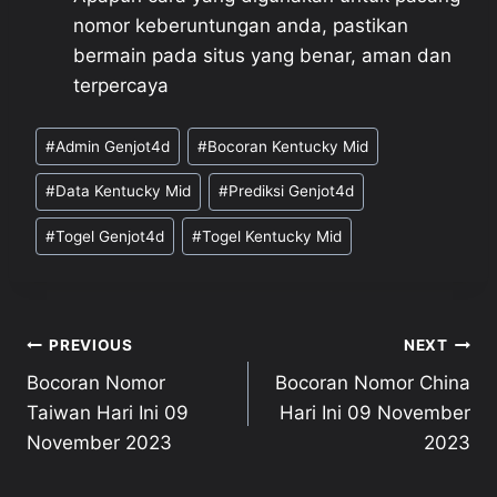
nomor keberuntungan anda, pastikan
bermain pada situs yang benar, aman dan
terpercaya
Post
#
Admin Genjot4d
#
Bocoran Kentucky Mid
Tags:
#
Data Kentucky Mid
#
Prediksi Genjot4d
#
Togel Genjot4d
#
Togel Kentucky Mid
Post
PREVIOUS
NEXT
Bocoran Nomor
Bocoran Nomor China
navigation
Taiwan Hari Ini 09
Hari Ini 09 November
November 2023
2023