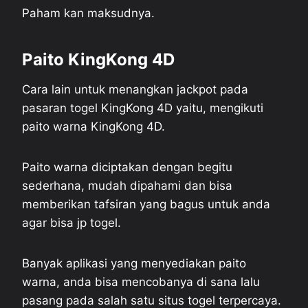
Paham kan maksudnya.
Paito KingKong 4D
Cara lain untuk menangkan jackpot pada
pasaran togel KingKong 4D yaitu, mengikuti
paito warna KingKong 4D.
Paito warna diciptakan dengan begitu
sederhana, mudah dipahami dan bisa
memberikan tafsiran yang bagus untuk anda
agar bisa jp togel.
Banyak aplikasi yang menyediakan paito
warna, anda bisa mencobanya di sana lalu
pasang pada salah satu situs togel terpercaya.