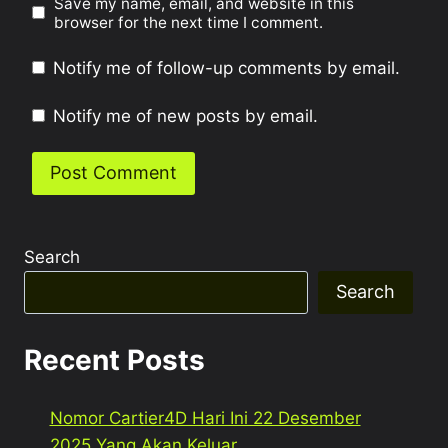
Save my name, email, and website in this
browser for the next time I comment.
Notify me of follow-up comments by email.
Notify me of new posts by email.
Search
Search
Recent Posts
Nomor Cartier4D Hari Ini 22 Desember
2025 Yang Akan Keluar