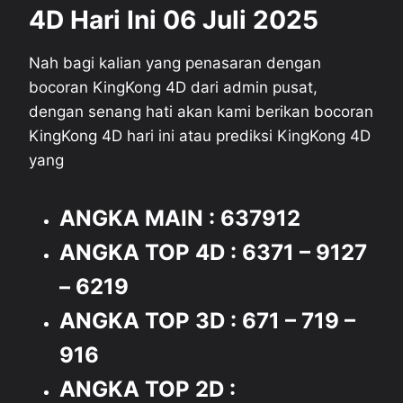
4D Hari Ini 06 Juli 2025
Nah bagi kalian yang penasaran dengan
bocoran KingKong 4D dari admin pusat,
dengan senang hati akan kami berikan bocoran
KingKong 4D hari ini atau prediksi KingKong 4D
yang
ANGKA MAIN : 637912
ANGKA TOP 4D : 6371 – 9127
– 6219
ANGKA TOP 3D : 671 – 719 –
916
ANGKA TOP 2D :