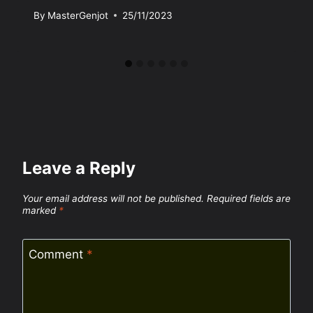
By
MasterGenjot
25/11/2023
Leave a Reply
Your email address will not be published.
Required fields are
marked
*
Comment
*