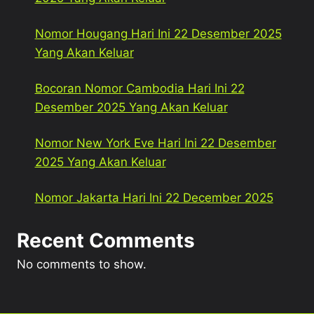
Nomor Hougang Hari Ini 22 Desember 2025
Yang Akan Keluar
Bocoran Nomor Cambodia Hari Ini 22
Desember 2025 Yang Akan Keluar
Nomor New York Eve Hari Ini 22 Desember
2025 Yang Akan Keluar
Nomor Jakarta Hari Ini 22 December 2025
Recent Comments
No comments to show.