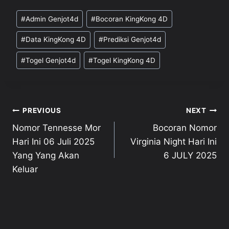
Post
#
Admin Genjot4d
#
Bocoran KingKong 4D
Tags:
#
Data KingKong 4D
#
Prediksi Genjot4d
#
Togel Genjot4d
#
Togel KingKong 4D
Post
PREVIOUS
NEXT
Nomor Tennesse Mor
Bocoran Nomor
navigation
Hari Ini 06 Juli 2025
Virginia Night Hari Ini
Yang Yang Akan
6 JULY 2025
Keluar