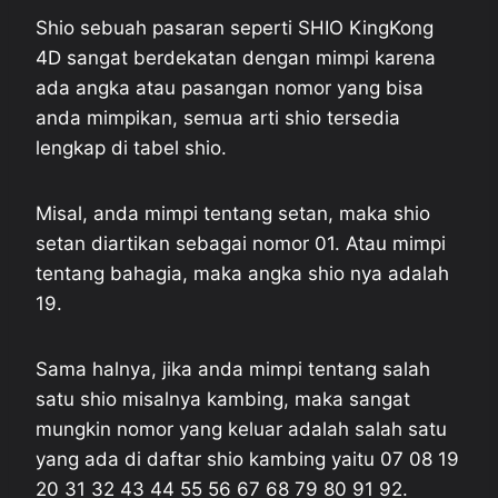
Shio sebuah pasaran seperti SHIO KingKong
4D sangat berdekatan dengan mimpi karena
ada angka atau pasangan nomor yang bisa
anda mimpikan, semua arti shio tersedia
lengkap di tabel shio.
Misal, anda mimpi tentang setan, maka shio
setan diartikan sebagai nomor 01. Atau mimpi
tentang bahagia, maka angka shio nya adalah
19.
Sama halnya, jika anda mimpi tentang salah
satu shio misalnya kambing, maka sangat
mungkin nomor yang keluar adalah salah satu
yang ada di daftar shio kambing yaitu 07 08 19
20 31 32 43 44 55 56 67 68 79 80 91 92.