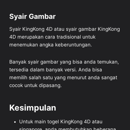
Syair Gambar
Syair KingKong 4D atau syair gambar KingKong
4D merupakan cara tradisional untuk
menemukan angka keberuntungan.
Banyak syair gambar yang bisa anda temukan,
tersedia dalam banyak versi. Anda bisa
memilih salah satu yang menurut anda sangat
cocok untuk dipasang.
Kesimpulan
Untuk main togel KingKong 4D atau
singapore, anda membutuhkan beberapa