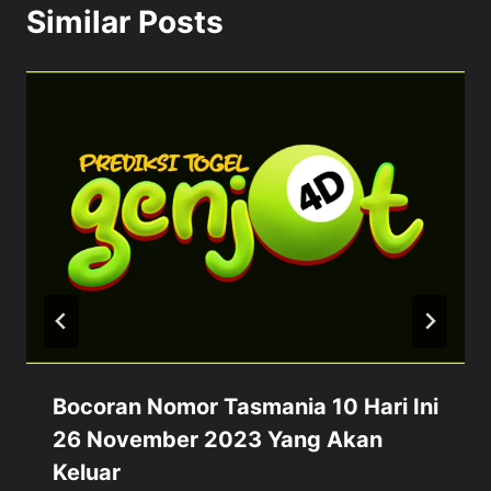
Similar Posts
Bocoran Nomor Tasmania 10 Hari Ini
26 November 2023 Yang Akan
Keluar