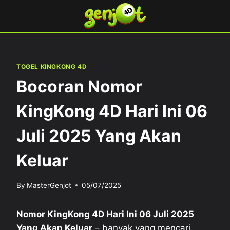
Skip
to
content
TOGEL KINGKONG 4D
Bocoran Nomor
KingKong 4D Hari Ini 06
Juli 2025 Yang Akan
Keluar
By
MasterGenjot
05/07/2025
Nomor KingKong 4D Hari Ini 06 Juli 2025
Yang Akan Keluar
– banyak yang mencari