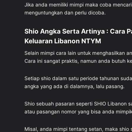
Jika anda memiliki mimpi maka coba mencar
menguntungkan dan perlu dicoba.
Shio Angka Serta Artinya : Cara 
Keluaran Libanon NTYM
Selain mimpi cara lain untuk menghasilkan a
Cara ini sangat praktis, namun anda butuh ket
Setiap shio dalam satu periode tahunan suda
angka yang ada di dalamnya, lalu pasang.
Shio sebuah pasaran seperti SHIO Libanon 
atau pasangan nomor yang bisa anda mimpikan
Misal, anda mimpi tentang setan, maka shio 