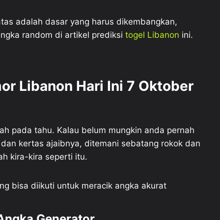
 atas adalah dasar yang harus dikembangkan,
ngka random di artikel prediksi
togel Libanon
ini.
r Libanon Hari Ini 7 Oktober
h pada tahu. Kalau belum mungkin anda pernah
an kertas ajaibnya, ditemani sebatang rokok dan
kira-kira seperti itu.
ng bisa diikuti untuk meracik angka akurat
Angka Generator