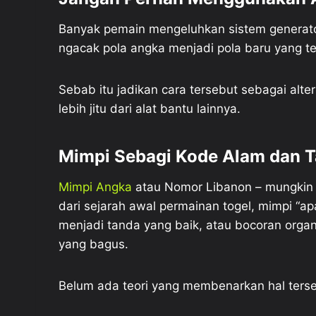
Banyak pemain mengeluhkan sistem generat
ngacak pola angka menjadi pola baru yang te
Sebab itu jadikan cara tersebut sebagai alte
lebih jitu dari alat bantu lainnya.
Mimpi Sebagi Kode Alam dan 
Mimpi Angka
atau Nomor Libanon – mungkin 
dari sejarah awal permainan togel, mimpi “ap
menjadi tanda yang baik, atau bocoran organ
yang bagus.
Belum ada teori yang membenarkan hal terseb