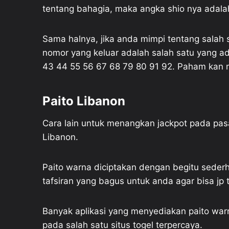
tentang bahagia, maka angka shio nya adala
Sama halnya, jika anda mimpi tentang salah
nomor yang keluar adalah salah satu yang ad
43 44 55 56 67 68 79 80 91 92. Paham kan
Paito Libanon
Cara lain untuk menangkan jackpot pada pasa
Libanon.
Paito warna diciptakan dengan begitu sede
tafsiran yang bagus untuk anda agar bisa jp t
Banyak aplikasi yang menyediakan paito war
pada salah satu situs togel terpercaya.