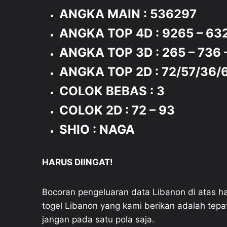
ANGKA MAIN : 536297
ANGKA TOP 4D : 9265 – 632
ANGKA TOP 3D : 265 – 736 
ANGKA TOP 2D : 72/57/36/6
COLOK BEBAS : 3
COLOK 2D : 72 – 93
SHIO : NAGA
HARUS DIINGAT!
Bocoran pengeluaran data Libanon di atas h
togel Libanon yang kami berikan adalah tep
jangan pada satu pola saja.