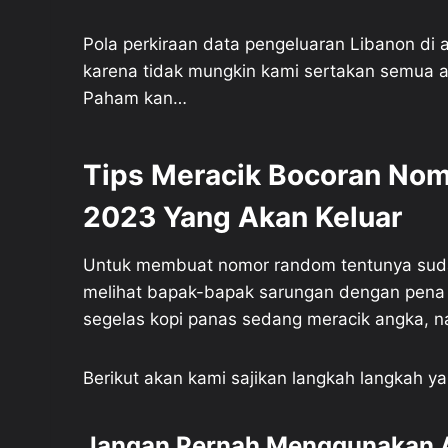
Pola perkiraan data pengeluaran Libanon di
karena tidak mungkin kami sertakan semua a
Paham kan…
Tips Meracik Bocoran
Nomo
2023 Yang Akan Keluar
Untuk membuat nomor random tentunya suda
melihat bapak-bapak sarungan dengan pena d
segelas kopi panas sedang meracik angka, nah 
Berikut akan kami sajikan langkah langkah ya
Jangan Pernah Menggunakan 