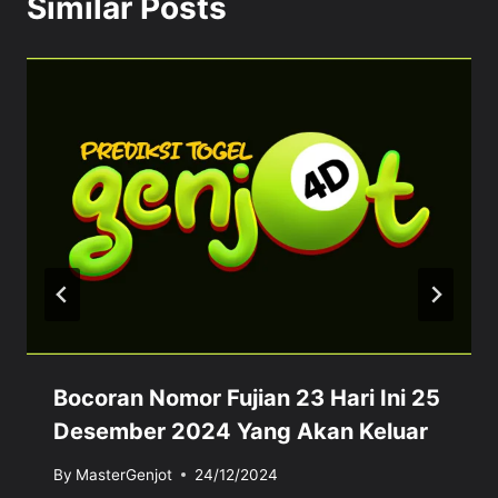
Similar Posts
Bocoran Nomor Fujian 23 Hari Ini 25
Desember 2024 Yang Akan Keluar
By
MasterGenjot
24/12/2024