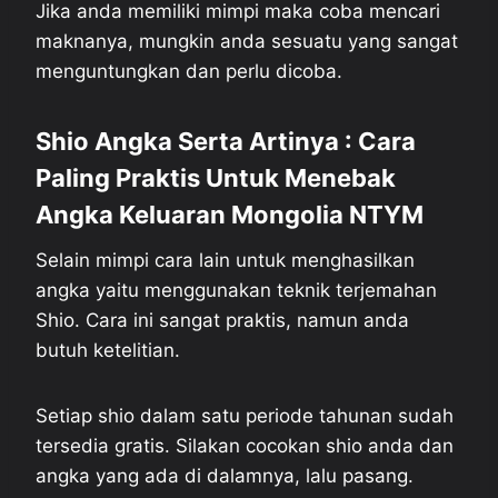
Jika anda memiliki mimpi maka coba mencari
maknanya, mungkin anda sesuatu yang sangat
menguntungkan dan perlu dicoba.
Shio Angka Serta Artinya : Cara
Paling Praktis Untuk Menebak
Angka Keluaran Mongolia NTYM
Selain mimpi cara lain untuk menghasilkan
angka yaitu menggunakan teknik terjemahan
Shio. Cara ini sangat praktis, namun anda
butuh ketelitian.
Setiap shio dalam satu periode tahunan sudah
tersedia gratis. Silakan cocokan shio anda dan
angka yang ada di dalamnya, lalu pasang.