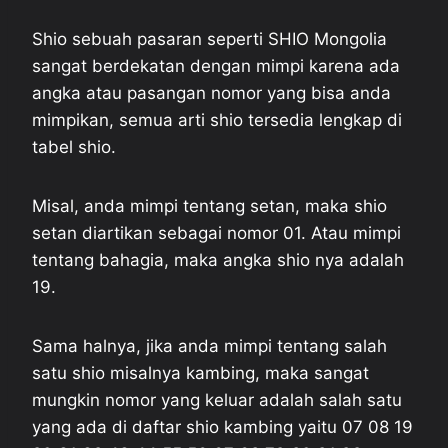
Shio sebuah pasaran seperti SHIO Mongolia
sangat berdekatan dengan mimpi karena ada
angka atau pasangan nomor yang bisa anda
mimpikan, semua arti shio tersedia lengkap di
tabel shio.
Misal, anda mimpi tentang setan, maka shio
setan diartikan sebagai nomor 01. Atau mimpi
tentang bahagia, maka angka shio nya adalah
19.
Sama halnya, jika anda mimpi tentang salah
satu shio misalnya kambing, maka sangat
mungkin nomor yang keluar adalah salah satu
yang ada di daftar shio kambing yaitu 07 08 19