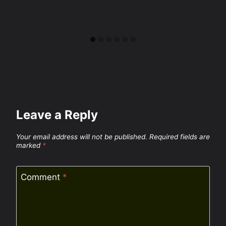
Leave a Reply
Your email address will not be published.
Required fields are
marked
*
Comment
*