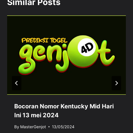
Similar Posts
Bocoran Nomor Kentucky Mid Hari
Ini 13 mei 2024
By
MasterGenjot
13/05/2024