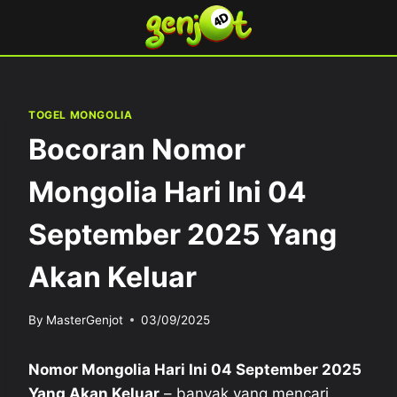
Skip
to
content
TOGEL MONGOLIA
Bocoran Nomor
Mongolia Hari Ini 04
September 2025 Yang
Akan Keluar
By
MasterGenjot
03/09/2025
Nomor Mongolia Hari Ini 04 September 2025
Yang Akan Keluar
– banyak yang mencari