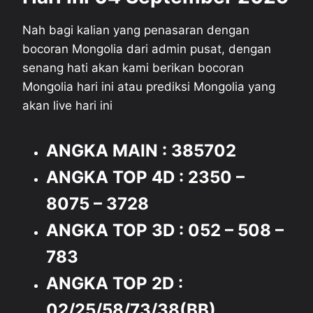
Nah bagi kalian yang penasaran dengan
bocoran Mongolia dari admin pusat, dengan
senang hati akan kami berikan bocoran
Mongolia hari ini atau prediksi Mongolia yang
akan live hari ini
ANGKA MAIN : 385702
ANGKA TOP 4D : 2350 –
8075 – 3728
ANGKA TOP 3D : 052 – 508 –
783
ANGKA TOP 2D :
02/25
/58/73/38(BB)