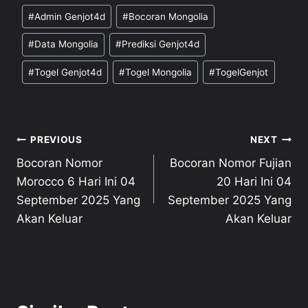
Post
#
Admin Genjot4d
#
Bocoran Mongolia
Tags:
#
Data Mongolia
#
Prediksi Genjot4d
#
Togel Genjot4d
#
Togel Mongolia
#
TogelGenjot
Post
PREVIOUS
NEXT
Bocoran Nomor
Bocoran Nomor Fujian
navigation
Morocco 6 Hari Ini 04
20 Hari Ini 04
September 2025 Yang
September 2025 Yang
Akan Keluar
Akan Keluar