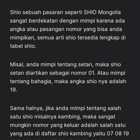
Shio sebuah pasaran seperti SHIO Mongolia
sangat berdekatan dengan mimpi karena ada
angka atau pasangan nomor yang bisa anda
mimpikan, semua arti shio tersedia lengkap di
tabel shio.
Misal, anda mimpi tentang setan, maka shio
setan diartikan sebagai nomor 01. Atau mimpi
tentang bahagia, maka angka shio nya adalah
19.
Sama halnya, jika anda mimpi tentang salah
satu shio misalnya kambing, maka sangat
mungkin nomor yang keluar adalah salah satu
yang ada di daftar shio kambing yaitu 07 08 19