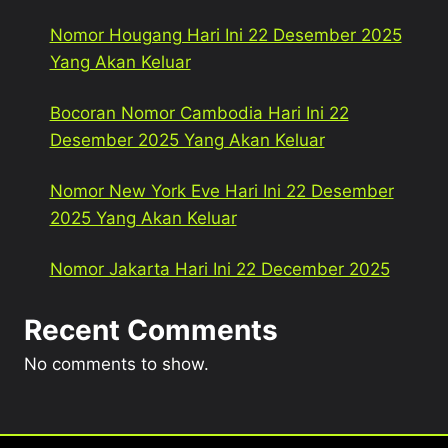
Nomor Hougang Hari Ini 22 Desember 2025
Yang Akan Keluar
Bocoran Nomor Cambodia Hari Ini 22
Desember 2025 Yang Akan Keluar
Nomor New York Eve Hari Ini 22 Desember
2025 Yang Akan Keluar
Nomor Jakarta Hari Ini 22 December 2025
Recent Comments
No comments to show.