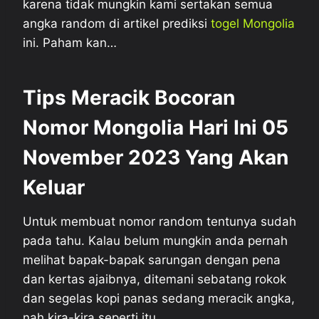
karena tidak mungkin kami sertakan semua
angka random di artikel prediksi
togel Mongolia
ini. Paham kan…
Tips Meracik Bocoran
Nomor Mongolia Hari Ini 05
November 2023 Yang Akan
Keluar
Untuk membuat nomor random tentunya sudah
pada tahu. Kalau belum mungkin anda pernah
melihat bapak-bapak sarungan dengan pena
dan kertas ajaibnya, ditemani sebatang rokok
dan segelas kopi panas sedang meracik angka,
nah kira-kira seperti itu.