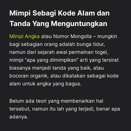
Mimpi Sebagi Kode Alam dan
Tanda Yang Menguntungkan
Mimpi Angka
atau Nomor Mongolia – mungkin
bagi sebagian orang adalah bunga tidur,
namun dari sejarah awal permainan togel,
mimpi “apa yang dimimpikan” arti yang tersirat
biasanya menjadi tanda yang baik, atau
bocoran organik, atau dikatakan sebagai kode
alam untuk angka yang bagus.
Belum ada teori yang membenarkan hal
tersebut, namun itu lah yang terjadi, benar apa
adanya.