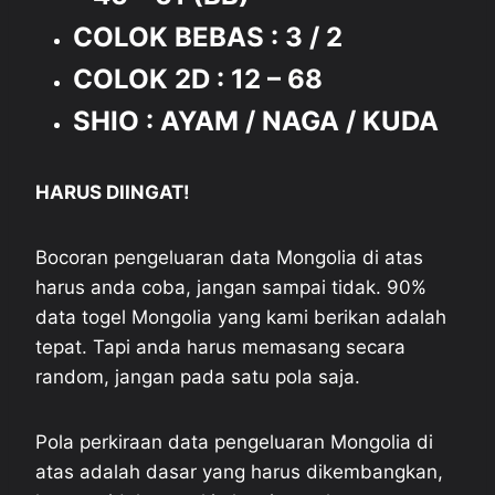
COLOK BEBAS :
3 / 2
COLOK 2D : 12 – 68
SHIO :
AYAM / NAGA / KUDA
HARUS DIINGAT!
Bocoran pengeluaran data Mongolia di atas
harus anda coba, jangan sampai tidak. 90%
data togel Mongolia yang kami berikan adalah
tepat. Tapi anda harus memasang secara
random, jangan pada satu pola saja.
Pola perkiraan data pengeluaran Mongolia di
atas adalah dasar yang harus dikembangkan,