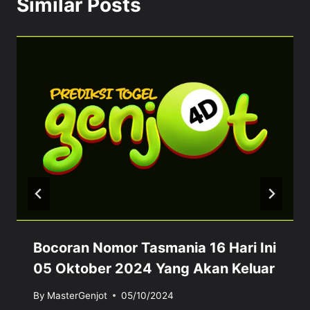
Similar Posts
Bocoran Nomor Tasmania 16 Hari Ini
05 Oktober 2024 Yang Akan Keluar
By
MasterGenjot
05/10/2024