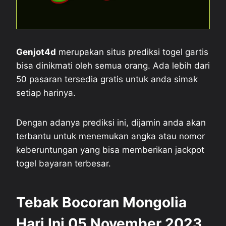
Genjot4d
merupakan situs prediksi togel gartis
bisa dinikmati oleh semua orang. Ada lebih dari
50 pasaran tersedia gratis untuk anda simak
setiap harinya.
Dengan adanya prediksi ini, dijamin anda akan
terbantu untuk menemukan angka atau nomor
keberuntungan yang bisa memberikan jackpot
togel bayaran terbesar.
Tebak Bocoran Mongolia
Hari Ini 05 November 2023