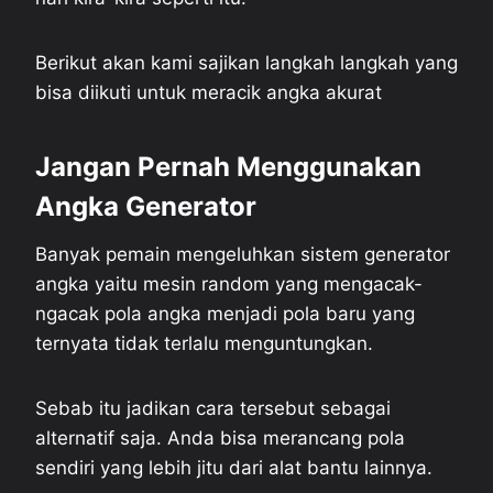
Berikut akan kami sajikan langkah langkah yang
bisa diikuti untuk meracik angka akurat
Jangan Pernah Menggunakan
Angka Generator
Banyak pemain mengeluhkan sistem generator
angka yaitu mesin random yang mengacak-
ngacak pola angka menjadi pola baru yang
ternyata tidak terlalu menguntungkan.
Sebab itu jadikan cara tersebut sebagai
alternatif saja. Anda bisa merancang pola
sendiri yang lebih jitu dari alat bantu lainnya.