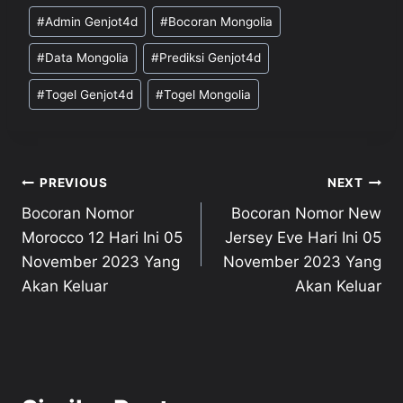
Post
#
Admin Genjot4d
#
Bocoran Mongolia
Tags:
#
Data Mongolia
#
Prediksi Genjot4d
#
Togel Genjot4d
#
Togel Mongolia
Post
PREVIOUS
NEXT
Bocoran Nomor
Bocoran Nomor New
navigation
Morocco 12 Hari Ini 05
Jersey Eve Hari Ini 05
November 2023 Yang
November 2023 Yang
Akan Keluar
Akan Keluar